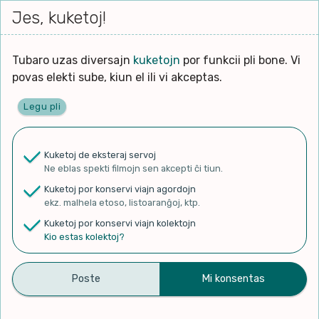
Iri




elektu
Jes, kuketoj!
Serĉi
Kolektoj
Proponu
Viaj
al
Filmo
tiun,
agor
la
kiu
enhavo
Tubaro uzas diversajn
kuketojn
por funkcii pli bone. Vi
Filozofio
plej
Ĉefpaĝen
povas elekti sube, kiun el ili vi akceptas.
gravas
Kulturo k Historio
laŭ
Legu pli
vi.
Lernado k Edukado
✨ Rigardu
Aperu.net
por vidi liston
de plej popularaj filmoj!
u
Ne
Kuketoj de eksteraj servoj
×
La
Lingvoj
Ne eblas spekti filmojn sen akcepti ĉi tiun.
ĉefa
zorgu
Kuketoj por konservi viajn agordojn
lingvo
Ludoj
ekz. malhela etoso, listoaranĝoj, ktp.
uzita
Kuketoj por konservi viajn kolektojn
en
Manĝoj k Kuirado
Kio estas kolektoj?
21 de janeiro de 2026
la
filmo:
Muziko
CANAL DA IEDA
Naturo k Medio
Filtru
publikigis antaŭ 7 monatoj