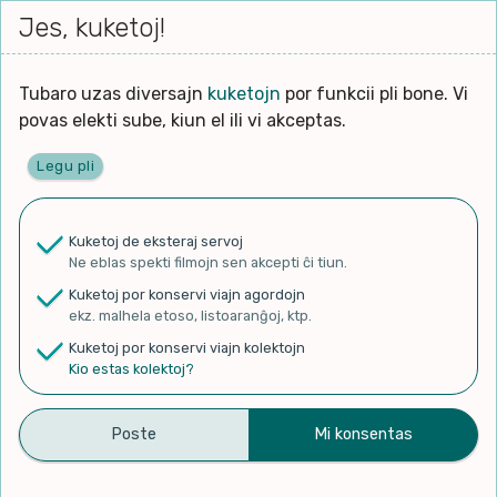
Iri




elektu
Jes, kuketoj!
Serĉi
Kolektoj
Proponu
Viaj
al
Filmo
tiun,
agord
la
kiu
enhavo
Tubaro uzas diversajn
kuketojn
por funkcii pli bone. Vi
Filozofio
plej
povas elekti sube, kiun el ili vi akceptas.
gravas
Kulturo k Historio
laŭ
Legu pli
vi.
Ĉefpaĝen
Lernado k Edukado
u
Ne
Kuketoj de eksteraj servoj
La
Lingvoj
Ne eblas spekti filmojn sen akcepti ĉi tiun.
ĉefa
✨ Rigardu
Aperu.net
por vidi liston
zorgu
Kuketoj por konservi viajn agordojn
de plej popularaj filmoj!
lingvo
Ludoj
ekz. malhela etoso, listoaranĝoj, ktp.
×
uzita
Kuketoj por konservi viajn kolektojn
en
Manĝoj k Kuirado
Kio estas kolektoj?
la
filmo:
Muziko
Frases em Esperanto
Naturo k Medio
Filtru