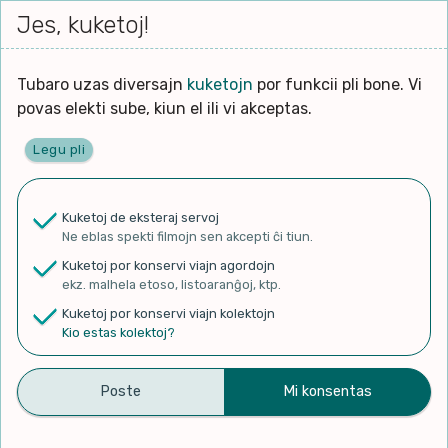
Iri




elektu
Jes, kuketoj!
Serĉi
Kolektoj
Proponu
Viaj
al
Filmo
tiun,
agord
la
kiu
enhavo
Tubaro uzas diversajn
kuketojn
por funkcii pli bone. Vi
Filozofio
plej
povas elekti sube, kiun el ili vi akceptas.
gravas
Kulturo k Historio
laŭ
Legu pli
vi.
Ĉefpaĝen
Lernado k Edukado
u
Ne
Kuketoj de eksteraj servoj
La
Lingvoj
Ne eblas spekti filmojn sen akcepti ĉi tiun.
ĉefa
✨ Rigardu
Aperu.net
por vidi liston
zorgu
Kuketoj por konservi viajn agordojn
de plej popularaj filmoj!
lingvo
Ludoj
ekz. malhela etoso, listoaranĝoj, ktp.
×
uzita
Kuketoj por konservi viajn kolektojn
en
Manĝoj k Kuirado
Kio estas kolektoj?
la
filmo:
Muziko
2a de junio 2023 – Prelego
Naturo k Medio
Filtru