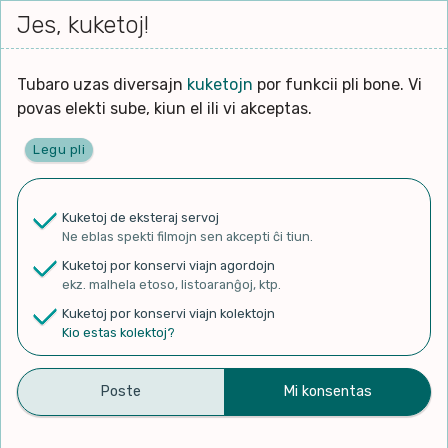
Iri




elektu
Jes, kuketoj!
Serĉi
Kolektoj
Proponu
Viaj
al
Filmo
tiun,
agor
la
kiu
enhavo
Tubaro uzas diversajn
kuketojn
por funkcii pli bone. Vi
Filozofio
plej
Ĉefpaĝen
povas elekti sube, kiun el ili vi akceptas.
gravas
Kulturo k Historio
laŭ
Legu pli
vi.
Lernado k Edukado
✨ Rigardu
Aperu.net
por vidi liston
de plej popularaj filmoj!
u
Ne
Kuketoj de eksteraj servoj
×
La
Lingvoj
Ne eblas spekti filmojn sen akcepti ĉi tiun.
ĉefa
zorgu
Kuketoj por konservi viajn agordojn
lingvo
Ludoj
ekz. malhela etoso, listoaranĝoj, ktp.
uzita
Kuketoj por konservi viajn kolektojn
en
Manĝoj k Kuirado
Kio estas kolektoj?
Esperanta leciono 8
la
filmo:
Muziko
Budhano
Naturo k Medio
Filtru
publikigis antaŭ 3 jaroj