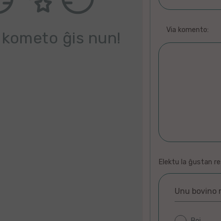
Via komento:
 kometo ĝis nun!
Elektu la ĝustan r
Unu bovino
kapo
poemo
manojn
Aviadilo
Grimpas
En
Vesto
Dekdu
venko
Ĝi
florojn
fiŝo
Piro
Praavo
Dolĉa
manoj
Formikoj
fingrojn
katon
fiŝoj
malplena
miaŭas
Boj