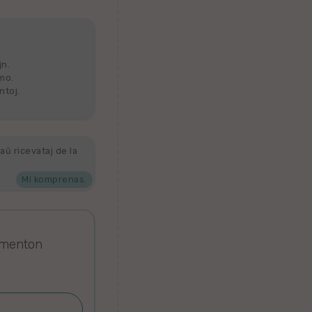
jn.
lmo.
ntoj.
aŭ ricevataj de la
Mi komprenas.
omenton