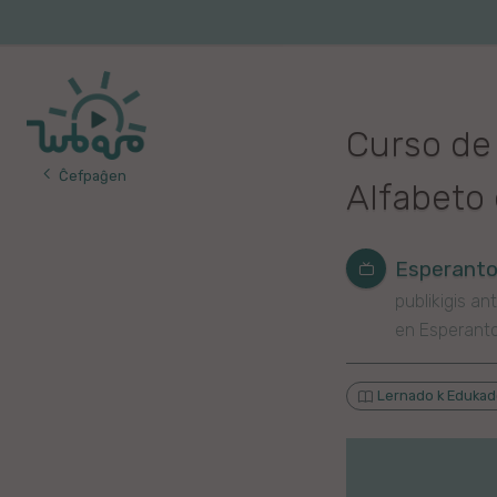
Iri
al
Korea
Vojaĝo
la
enhavo
Franca
Curso de 
Itala
Ĉefpaĝen
Alfabeto
Pola
Germana
Esperanto
publikigis ant
Turka
en Esperant
Indonezia
Lernado k Eduka
Persa
Ĉina