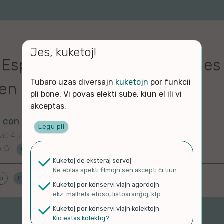
Jes, kuketoj!
Esperanto: 03- 2 Curiosidades
Tubaro uzas diversajn
kuketojn
por funkcii
 en Esperanto
pli bone. Vi povas elekti sube, kiun el ili vi
akceptas.
 con Ricardo
Legu pli
aŭ 4 jaroj
o
Ĉu ne?
Kuketoj de eksteraj servoj
Ne eblas spekti filmojn sen akcepti ĉi tiun.
do
Proponu ĝenrojn
Kuketoj por konservi viajn agordojn
ekz. malhela etoso, listoaranĝoj, ktp.
Kuketoj por konservi viajn kolektojn
Kio estas kolektoj?