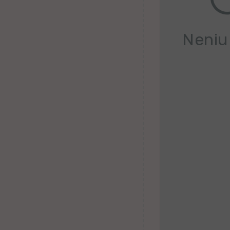
Belorusa
Bretona
Neniu
Finna
Kroata
Valona
Hebrea
Ganda
Latva
Serba
Uzbeka