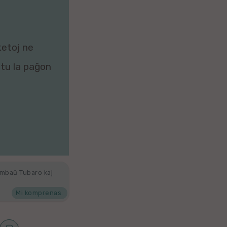
ketoj ne
zitu la paĝon
ambaŭ Tubaro kaj
Mi komprenas.