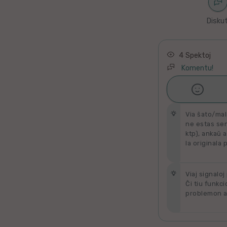
Latino
Diskut
Ukraina
Taja
4 Spektoj
Komentu!
Kataluna

Ŝati
Greka
Via ŝato/mal
Rumana
ne estas send
ktp), ankaŭ a
la originala 
Sveda
Bulgara
Viaj signaloj
Ĉi tiu funkci
problemon al
Slovaka
Bosna