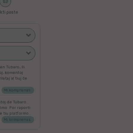
kti poste
ti poste
filmoj
n Tubaro, ili
toj, komentoj
ataj al tiuj ĉe
ata
 por aldoni la
denove por
Mi komprenas.
ntoj de Tubaro.
ilmo. Por raporti
e tiu platformo.
Mi komprenas.