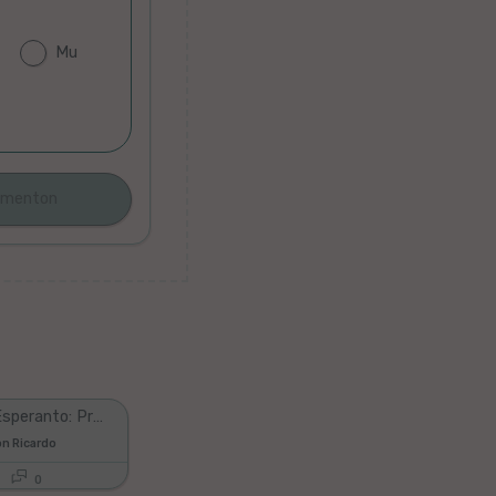
Mu
Curso de Esperanto: Preposiciones: Sur, Sub, Super y Ĉe.
n Ricardo
0