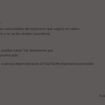
!
os curiosidades del esperanto que seguro no saben.
n y no se les olviden suscribirse.
, puedes hacer tus donaciones por:
oconricardo
n, vi povus deponi donacon al PayPal.Me/esperantoconricardo
Kaŝ