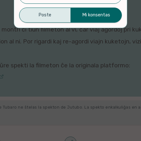
montri ĉi tiun filmeton al vi, ĉar viaj agordoj pri ku
n al ni. Por rigardi kaj re-agordi viajn kuketojn, vi
re spekti la filmeton ĉe la originala platformo:
e Tubaro ne ŝtelas la spekton de Jutubo. La spekto enkalkuliĝas en 