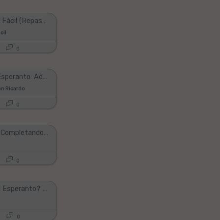
Esperanto Fácil (Repaso lecciones del 1 al 5)
cil
0
Curso de Esperanto: Adverbios derivados.
n Ricardo
0
Plurales 2 Completando el Esperanto Duoli
0
¿Qué es el Esperanto? (Por si no lo sabias #3)
0
0