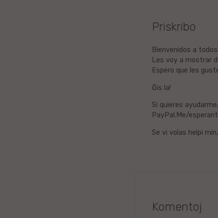
Litova
Priskribo
Urduo
Bienvenidos a todos
Les voy a mostrar d
Dana
Espero que les guste
Abĥaza
Ĝis la!
Si quieres ayudarme
Vjetnama
PayPal.Me/esperant
Se vi volas helpi mi
Frisa
Albana
Hinda
Asama
Komentoj