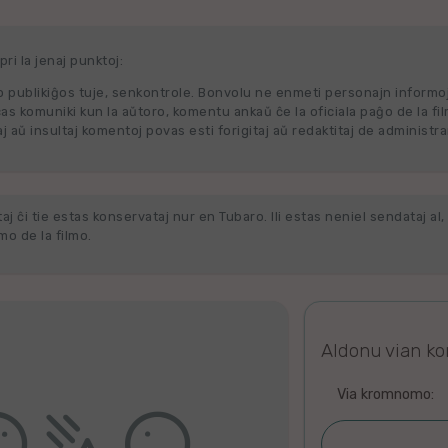
ri la jenaj punktoj:
 publikiĝos tuje, senkontrole. Bonvolu ne enmeti personajn informo
cas komuniki kun la aŭtoro, komentu ankaŭ ĉe la oficiala paĝo de la fi
j aŭ insultaj komentoj povas esti forigitaj aŭ redaktitaj de administra
j ĉi tie estas konservataj nur en Tubaro. Ili estas neniel sendataj al, 
o de la filmo.
Aldonu vian k
Via kromnomo: