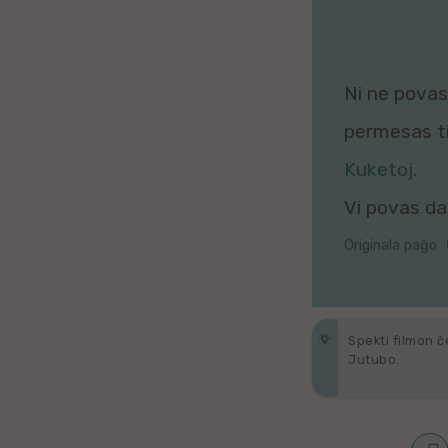
Galega
Hungara
Ni ne povas 
Malaja
permesas tio
Nederlanda
Kuketoj
.
Vi povas daŭ
Interlingvao
Originala paĝo
Ĉeĥa
zx
Spekti filmon ĉ
Araba
Jutubo.
Java