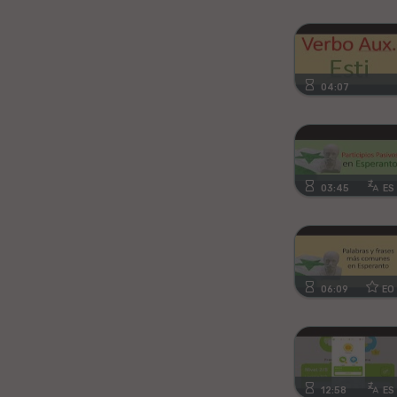
Kanura
Afrikansa
04:07
Fiĝia
Mongola
Ajmara
03:45
ES
Bislamo
Tamila
06:09
EO
Somala
Estona
12:58
ES