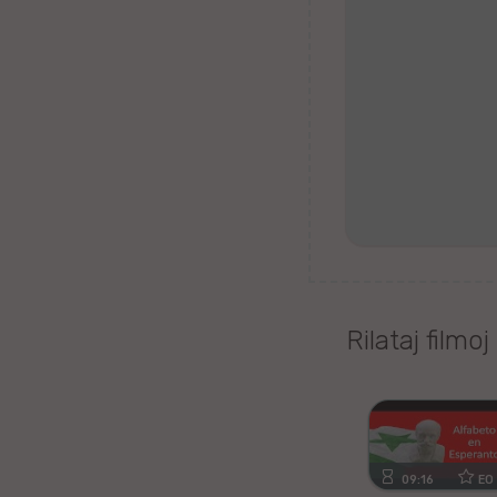
Tagaloga
Kazaĥa
iw
Malta
Kimra
Ujgura
Rilataj filmoj
vr
Islanda
Romanĉa
09:16
EO