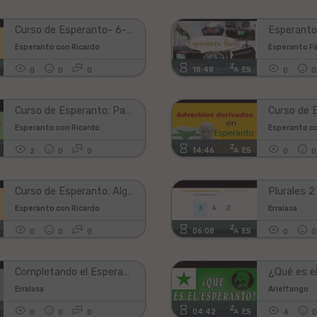
Curso de Esperanto- 6- El verbo único verbo auxiliar en Esperanto
Esperanto con Ricardo
Esperanto Fá
18:48
ES
0
0
0
0
0
Curso de Esperanto: Participios Pasivos AT IT OT
Esperanto con Ricardo
Esperanto co
14:46
ES
2
0
0
0
0
Curso de Esperanto: Algunas frases comunes, Kiu y Ĉu en Esperanto
Esperanto con Ricardo
Erralasa
06:08
ES
0
0
0
0
0
Completando el Esperanto Duolingo #02
Erralasa
Arieltango
04:42
ES
0
0
0
4