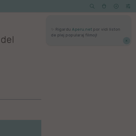




Serĉi
Kolektoj
Proponu
Viaj
agord
✨ Rigardu
Aperu.net
por vidi liston
de plej popularaj filmoj!
 del
×