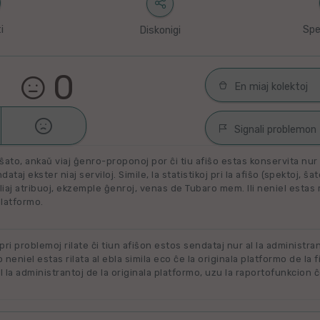
i
Spe
Diskonigi
0
En miaj kolektoj

Malŝati
Filmoj por spek
Signali problemon
Miaj plejŝatataj 
ŝato, ankaŭ viaj ĝenro-proponoj por ĉi tiu afiŝo estas konservita nur e
Spamaĵo
ataj ekster niaj serviloj. Simile, la statistikoj pri la afiŝo (spektoj, ŝa
liaj atribuoj, ekzemple ĝenroj, venas de Tubaro mem. Ili neniel estas ril
Maltaŭga aŭ Neril
Alklaku kolekton
platformo.
filmon. Alklaku 
Ne plu disponebla
forigi.
Renovigenda
 pri problemoj rilate ĉi tiun afiŝon estos sendataj nur al la administra
o neniel estas rilata al ebla simila eco ĉe la originala platformo de la f
 la administrantoj de la originala platformo, uzu la raportofunkcion ĉ