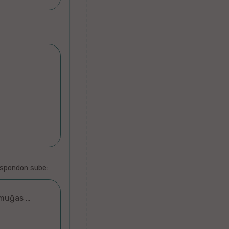
espondon sube:
 muĝas …