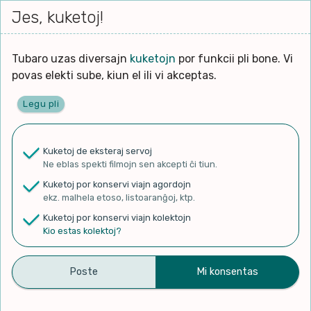
Iri




elektu
Jes, kuketoj!
Serĉi
Kolektoj
Proponu
Viaj
al
Filmo
tiun,
agord
la
kiu
enhavo
Tubaro uzas diversajn
kuketojn
por funkcii pli bone. Vi
Filozofio
plej
povas elekti sube, kiun el ili vi akceptas.
gravas
Kulturo k Historio
laŭ
Legu pli
vi.
Ĉefpaĝen
Lernado k Edukado
u
Ne
Kuketoj de eksteraj servoj
La
Lingvoj
Ne eblas spekti filmojn sen akcepti ĉi tiun.
ĉefa
✨ Rigardu
Aperu.net
por vidi liston
zorgu
Kuketoj por konservi viajn agordojn
de plej popularaj filmoj!
lingvo
Ludoj
ekz. malhela etoso, listoaranĝoj, ktp.
×
uzita
Kuketoj por konservi viajn kolektojn
en
Manĝoj k Kuirado
Kio estas kolektoj?
la
filmo:
Muziko
“Quero louvar-Te” (Paulo
Naturo k Medio
Filtru