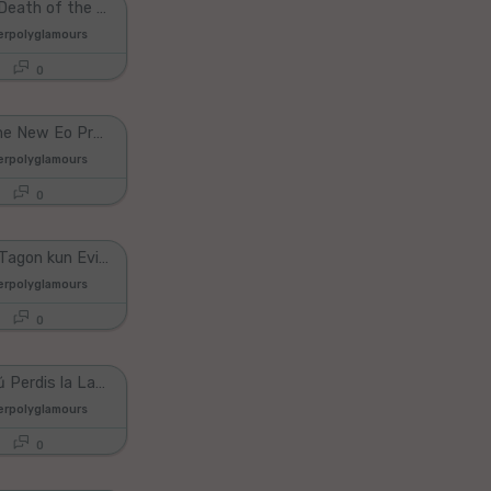
The Slow Death of the Esperanto Associations [VBLOG #006]
perpolyglamours
0
3 Awesome New Eo Projects | 3 Bonegaj Novaj Eo-Projektoj
perpolyglamours
0
Hazardan Tagon kun Evildea kaj Amikoj
perpolyglamours
0
Mi Preskaŭ Perdis la Laboron!
perpolyglamours
0