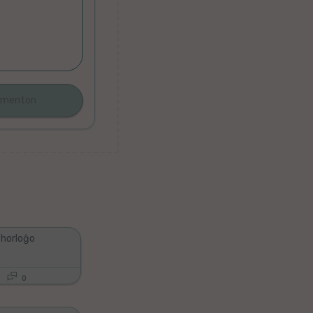
a horloĝo
0