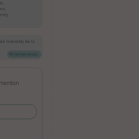
jn.
lmo.
ntoj.
aŭ ricevataj de la
Mi komprenas.
omenton