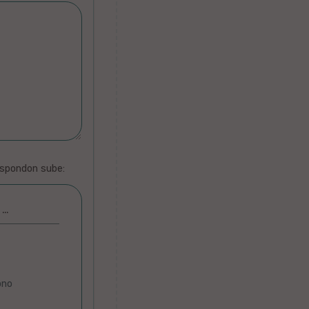
espondon sube:
 …
ono