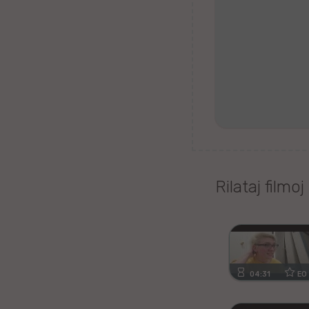
Tagaloga
Kazaĥa
iw
Malta
Kimra
Rilataj filmoj
Ujgura
vr
Islanda
04:31
EO
Romanĉa