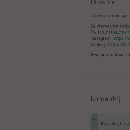
Priskribo
Litova
Cxu vi iam kreis gaz
Urduo
Se vi emas konektiĝi 
Twitch:
https://twit
Dana
Instagram:
https://
BlueSky:
https://bsky
Abĥaza
#Esperanto #conlan
Vjetnama
Frisa
Albana
Komentoj
Hinda
Asama
Bonvolu atenti p