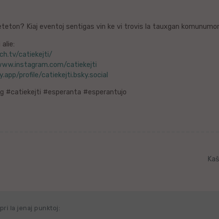
eteton? Kiaj eventoj sentigas vin ke vi trovis la tauxgan komunumon
alie:
ch.tv/catiekejti/
www.instagram.com/catiekejti
.app/profile/catiekejti.bsky.social
g #catiekejti #esperanta #esperantujo
Kaŝ
ri la jenaj punktoj: