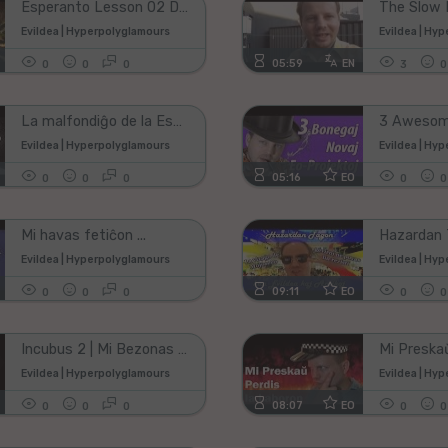
Esperanto Lesson 02 Dead Island Riptide [VBLOG #014]
Evildea | Hyperpolyglamours
Evildea | Hy
05:59
EN
0
0
0
3
0
La malfondiĝo de la Esperanto-centro | #SavuNianDomon
Evildea | Hyperpolyglamours
Evildea | Hy
05:16
EO
0
0
0
0
0
Mi havas fetiĉon ...
Evildea | Hyperpolyglamours
Evildea | Hy
09:11
EO
0
0
0
0
0
Incubus 2 | Mi Bezonas Dormi ...
Evildea | Hyperpolyglamours
Evildea | Hy
08:07
EO
0
0
0
0
0