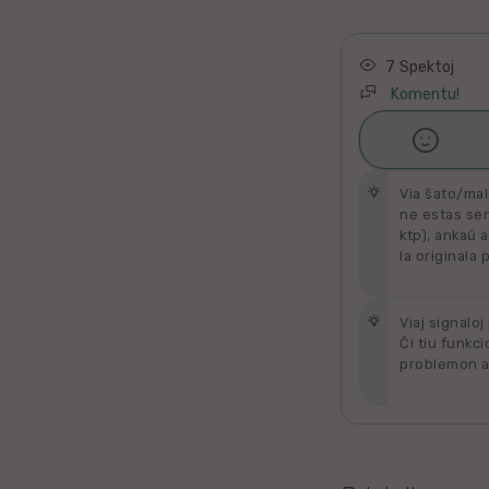
Latino
Ukraina
7 Spektoj
Komentu!
Taja

Ŝati
Kataluna
Via ŝato/mal
Greka
ne estas send
ktp), ankaŭ a
la originala 
Rumana
Sveda
Viaj signaloj
Ĉi tiu funkci
problemon al
Bulgara
Slovaka
Bosna