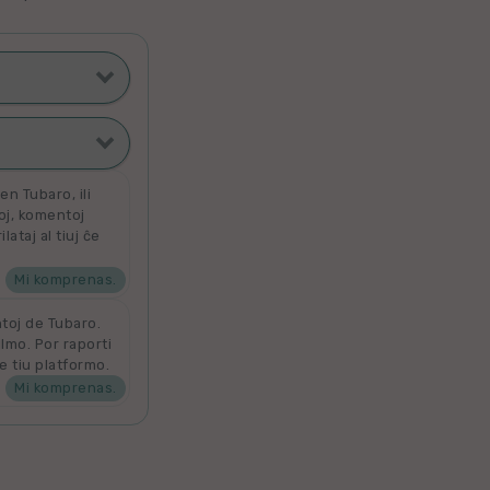
ti poste
filmoj
n Tubaro, ili
toj, komentoj
ataj al tiuj ĉe
ata
 por aldoni la
denove por
Mi komprenas.
ntoj de Tubaro.
ilmo. Por raporti
e tiu platformo.
Mi komprenas.