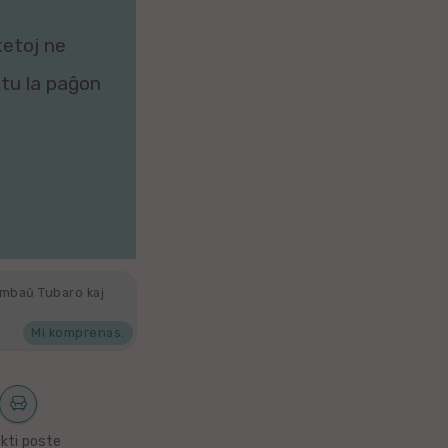
ketoj ne
zitu la paĝon
ambaŭ Tubaro kaj
Mi komprenas.
kti poste