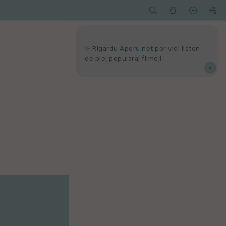




Serĉi
Kolektoj
Proponu
Viaj
agord
✨ Rigardu
Aperu.net
por vidi liston
de plej popularaj filmoj!
×