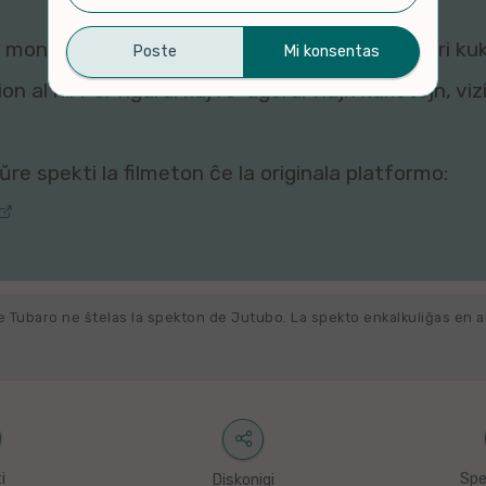
montri ĉi tiun filmeton al vi, ĉar viaj agordoj pri ku
n al ni. Por rigardi kaj re-agordi viajn kuketojn, vi
re spekti la filmeton ĉe la originala platformo:
e Tubaro ne ŝtelas la spekton de Jutubo. La spekto enkalkuliĝas en 
i
Spe
Diskonigi