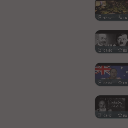
Kanura
Afrikansa
17:37
EN
Fiĝia
Mongola
07:50
EO
Ajmara
Bislamo
06:06
EO
Tamila
Somala
Estona
03:17
EO