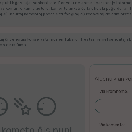
 publikiĝos tuje, senkontrole. Bonvolu ne enmeti personajn informo
cas komuniki kun la aŭtoro, komentu ankaŭ ĉe la oficiala paĝo de la fi
j aŭ insultaj komentoj povas esti forigitaj aŭ redaktitaj de administra
j ĉi tie estas konservataj nur en Tubaro. Ili estas neniel sendataj al, 
o de la filmo.
Aldonu vian k
Via kromnomo:
Via komento:
 kometo ĝis nun!