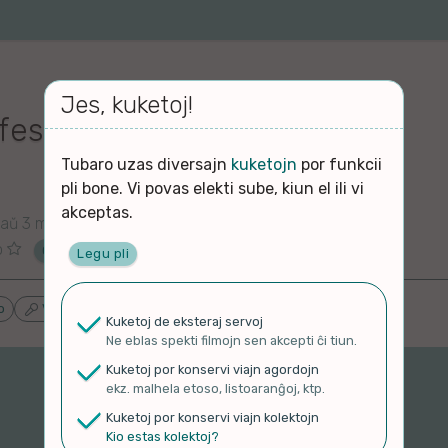
Jes, kuketoj!
esto!!! kaj fotisto estis mi!
Tubaro uzas diversajn
kuketojn
por funkcii
pli bone. Vi povas elekti sube, kiun el ili vi
akceptas.
ntaŭ 3 monatoj
o
Ĉu ne?
Legu pli
o
Vlogoj k Podkastoj
Proponu ĝenrojn
Kuketoj de eksteraj servoj
Ne eblas spekti filmojn sen akcepti ĉi tiun.
Kuketoj por konservi viajn agordojn
ekz. malhela etoso, listoaranĝoj, ktp.
Kuketoj por konservi viajn kolektojn
Kio estas kolektoj?