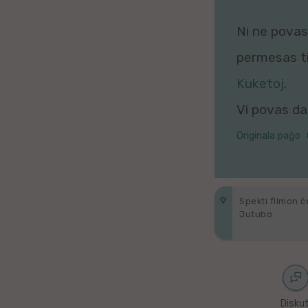
Galega
Ni ne povas 
Hungara
permesas tio
Malaja
Kuketoj
.
Vi povas daŭ
Nederlanda
Originala paĝo
Interlingvao
Ĉeĥa
Spekti filmon ĉ
zx
Jutubo.
Araba
Java
Diskut