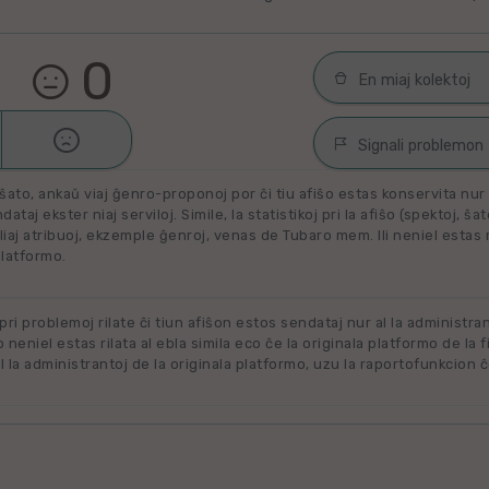
0
En miaj kolektoj

Malŝati
Filmoj por spek
Signali problemon
Miaj plejŝatataj 
ŝato, ankaŭ viaj ĝenro-proponoj por ĉi tiu afiŝo estas konservita nur e
Spamaĵo
ataj ekster niaj serviloj. Simile, la statistikoj pri la afiŝo (spektoj, ŝa
liaj atribuoj, ekzemple ĝenroj, venas de Tubaro mem. Ili neniel estas ril
Maltaŭga aŭ Neril
Alklaku kolekton
platformo.
filmon. Alklaku 
Ne plu disponebla
forigi.
Renovigenda
 pri problemoj rilate ĉi tiun afiŝon estos sendataj nur al la administra
o neniel estas rilata al ebla simila eco ĉe la originala platformo de la f
 la administrantoj de la originala platformo, uzu la raportofunkcion ĉ