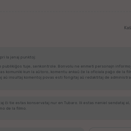
Kaŝ
ri la jenaj punktoj:
 publikiĝos tuje, senkontrole. Bonvolu ne enmeti personajn informo
cas komuniki kun la aŭtoro, komentu ankaŭ ĉe la oficiala paĝo de la fi
j aŭ insultaj komentoj povas esti forigitaj aŭ redaktitaj de administra
j ĉi tie estas konservataj nur en Tubaro. Ili estas neniel sendataj al, 
o de la filmo.