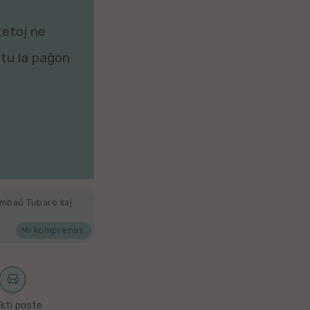
ketoj ne
zitu la paĝon
ambaŭ Tubaro kaj
Mi komprenas.
kti poste