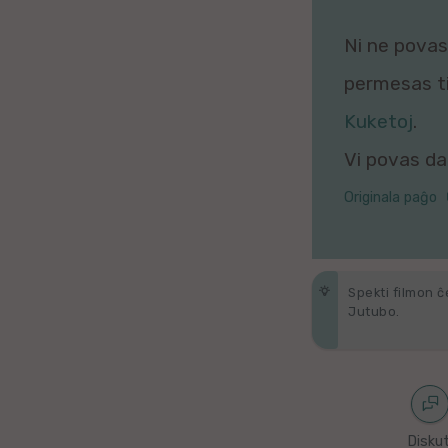
Galega
Ni ne povas 
Hungara
permesas tio
Malaja
Kuketoj
.
Vi povas daŭ
Nederlanda
Originala paĝo
Interlingvao
Ĉeĥa
Spekti filmon ĉ
zx
Jutubo.
Araba
Java
Diskut