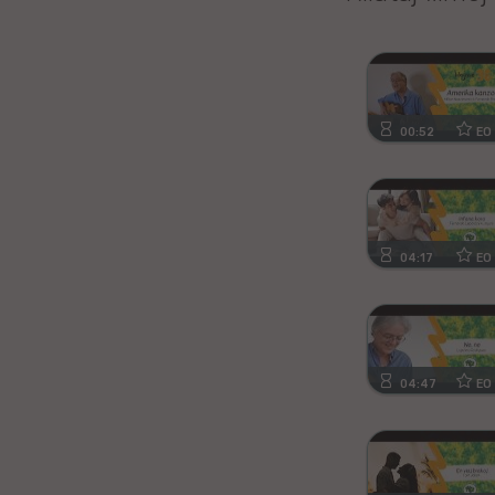
Kanura
Afrikansa
Fiĝia
00:52
EO
Mongola
Ajmara
04:17
EO
Bislamo
Tamila
04:47
EO
Somala
Estona