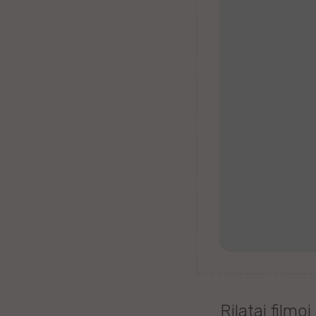
Tagaloga
Kazaĥa
iw
Malta
Kimra
Ujgura
vr
Islanda
Romanĉa
Rilataj filmoj