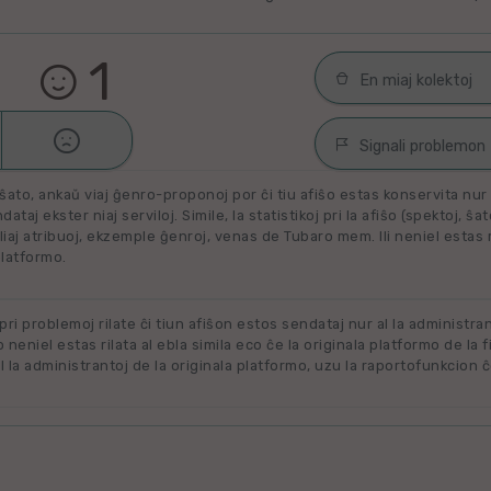
1
En miaj kolektoj

Malŝati
Filmoj por spek
Signali problemon
Miaj plejŝatataj 
ŝato, ankaŭ viaj ĝenro-proponoj por ĉi tiu afiŝo estas konservita nur e
Spamaĵo
ataj ekster niaj serviloj. Simile, la statistikoj pri la afiŝo (spektoj, ŝa
liaj atribuoj, ekzemple ĝenroj, venas de Tubaro mem. Ili neniel estas ril
Maltaŭga aŭ Neril
Alklaku kolekton
platformo.
filmon. Alklaku 
Ne plu disponebla
forigi.
Renovigenda
 pri problemoj rilate ĉi tiun afiŝon estos sendataj nur al la administra
o neniel estas rilata al ebla simila eco ĉe la originala platformo de la f
 la administrantoj de la originala platformo, uzu la raportofunkcion ĉ