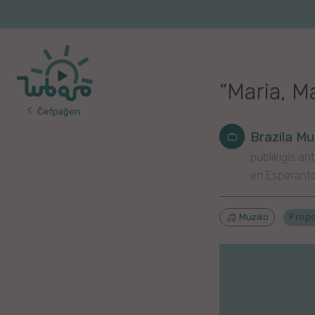
Iri
al
Korea
Vojaĝo
la
enhavo
Franca
“Maria, M
Itala
Ĉefpaĝen
Pola
Brazila Mu
publikigis ant
Germana
en Esperant
Turka
Muziko
Prop
Indonezia
Persa
Ĉina