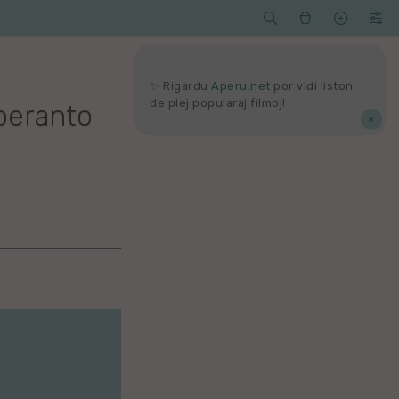




Serĉi
Kolektoj
Proponu
Viaj
agord
✨ Rigardu
Aperu.net
por vidi liston
de plej popularaj filmoj!
speranto
×