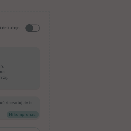
i diskutojn
jn.
lmo.
ntoj.
aŭ ricevataj de la
Mi komprenas.