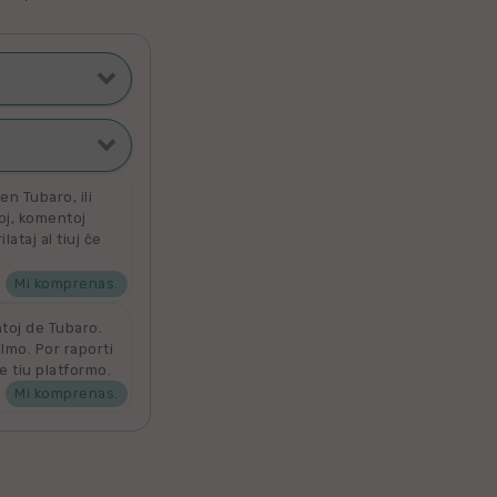
ti poste
filmoj
n Tubaro, ili
toj, komentoj
ataj al tiuj ĉe
ata
 por aldoni la
denove por
Mi komprenas.
ntoj de Tubaro.
ilmo. Por raporti
e tiu platformo.
Mi komprenas.