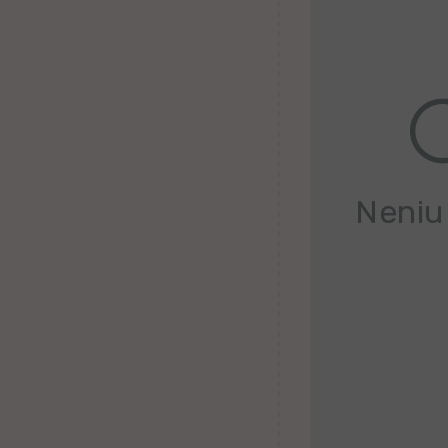
Belorusa
Bretona
Finna
Kroata
Valona
Neniu
Hebrea
Ganda
Latva
Serba
Uzbeka