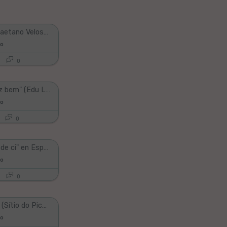
"Gente" (Caetano Veloso) en Esperanto
ko
0
"Só me fez bem" (Edu Lobo) en Esperanto
ko
0
"De marré de ci" en Esperanto
ko
0
"Pedrinho" (Sítio do Picapau Amarelo) en Esperanto
ko