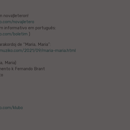
n novaĵleteron!
ko.com/novajletero
im informativo em português:
ko.com/boletim
)
rakordoj de “Maria, Maria”:
amuziko.com/2021/09/maria-maria.html
ia, Maria)
imento k Fernando Brant
to
ko.com/klubo