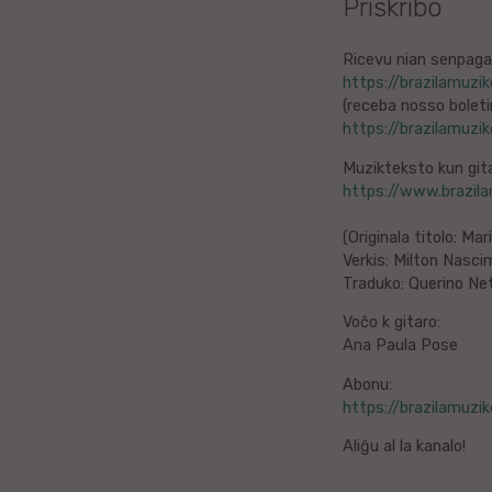
Priskribo
Litova
Ricevu nian senpaga
https://brazilamuzi
Urduo
(receba nosso bolet
https://brazilamuzi
Dana
Muzikteksto kun gita
https://www.brazil
Abĥaza
(Originala titolo: Mar
Vjetnama
Verkis: Milton Nasc
Traduko: Querino Ne
Frisa
Voĉo k gitaro:
Ana Paula Pose
Albana
Abonu:
Hinda
https://brazilamuzi
Aliĝu al la kanalo!
Asama