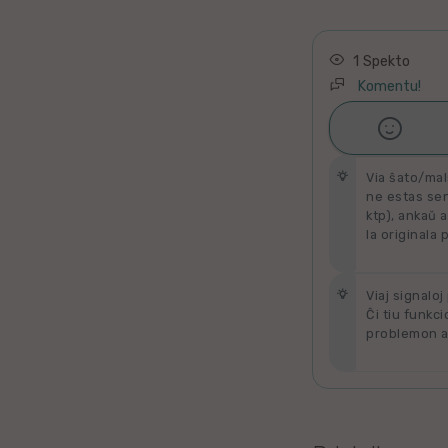
Latino
Ukraina
1 Spekto
Komentu!
Taja

Ŝati
Kataluna
Via ŝato/mal
Greka
ne estas send
ktp), ankaŭ a
la originala 
Rumana
Sveda
Viaj signaloj
Ĉi tiu funkci
problemon al
Bulgara
Slovaka
Bosna