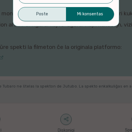
montri ĉi tiun filmeton al vi, ĉar viaj agordoj pri ku
n al ni. Por rigardi kaj re-agordi viajn kuketojn, vi
re spekti la filmeton ĉe la originala platformo:
e Tubaro ne ŝtelas la spekton de Jutubo. La spekto enkalkuliĝas en 
i
Spe
Diskonigi