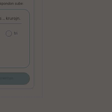
espondon sube:
 … krurojn.
tri