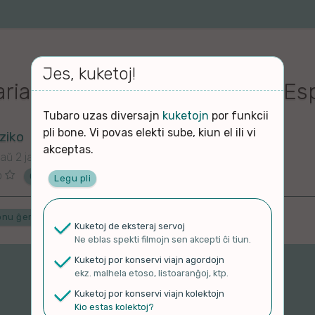
Jes, kuketoj!
aria” (Milton Nascimento) en E
Tubaro uzas diversajn
kuketojn
por funkcii
pli bone. Vi povas elekti sube, kiun el ili vi
ziko
akceptas.
aŭ 2 jaroj
o
Ĉu ne?
Legu pli
onu ĝenrojn
Kuketoj de eksteraj servoj
Ne eblas spekti filmojn sen akcepti ĉi tiun.
Kuketoj por konservi viajn agordojn
ekz. malhela etoso, listoaranĝoj, ktp.
Kuketoj por konservi viajn kolektojn
Kio estas kolektoj?