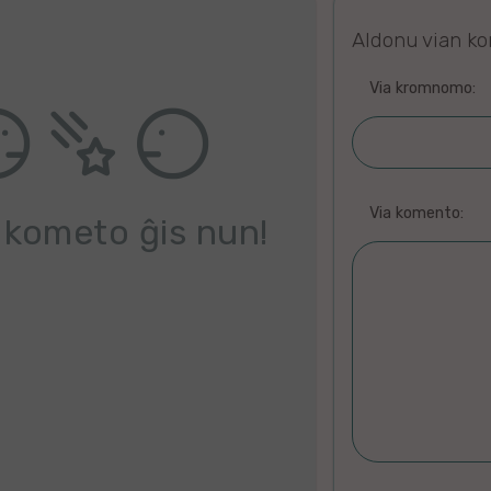
Aldonu vian k
Via kromnomo:
Via komento:
 kometo ĝis nun!