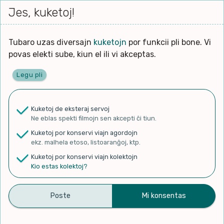
Iri




elektu
Jes, kuketoj!
Serĉi
Kolektoj
Proponu
Viaj
al
Filmo
tiun,
agord
la
kiu
enhavo
Tubaro uzas diversajn
kuketojn
por funkcii pli bone. Vi
Filozofio
plej
povas elekti sube, kiun el ili vi akceptas.
gravas
Kulturo k Historio
laŭ
Legu pli
vi.
Ĉefpaĝen
Lernado k Edukado
u
Ne
Kuketoj de eksteraj servoj
La
Lingvoj
Ne eblas spekti filmojn sen akcepti ĉi tiun.
ĉefa
✨ Rigardu
Aperu.net
por vidi liston
zorgu
Kuketoj por konservi viajn agordojn
de plej popularaj filmoj!
lingvo
Ludoj
ekz. malhela etoso, listoaranĝoj, ktp.
×
uzita
Kuketoj por konservi viajn kolektojn
en
Manĝoj k Kuirado
Kio estas kolektoj?
la
filmo:
Muziko
Learn the Days of the Week
Naturo k Medio
Filtru