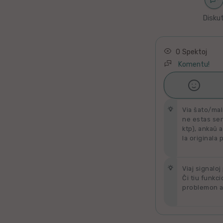
Latino
Diskut
Ukraina
Taja
0 Spektoj
Komentu!
Kataluna

Ŝati
Greka
Via ŝato/mal
ne estas send
Rumana
ktp), ankaŭ a
la originala 
Sveda
Bulgara
Viaj signaloj
Ĉi tiu funkci
problemon al
Slovaka
Bosna