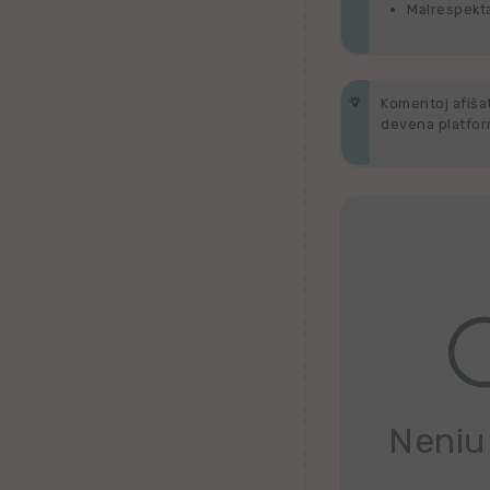
Belorusa
Malrespekta
Bretona
Komentoj afiŝata
Finna
devena platform
Kroata
Valona
Hebrea
Ganda
Latva
Serba
Neniu
Uzbeka