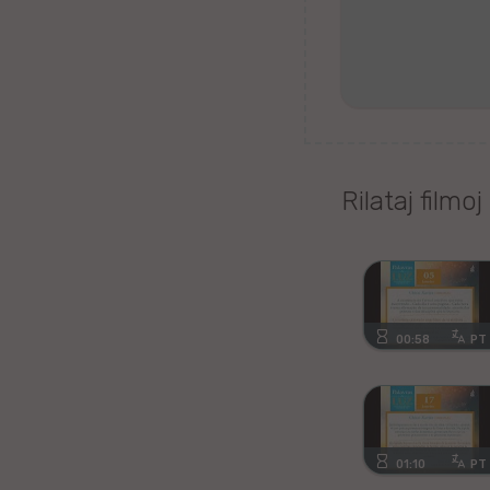
Kanura
Afrikansa
Fiĝia
Mongola
Rilataj filmoj
Ajmara
Bislamo
Tamila
00:58
PT
Somala
Estona
01:10
PT