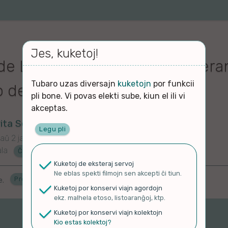
Jes, kuketoj!
 de Luz em Português e Esperan
Tubaro uzas diversajn
kuketojn
por funkcii
o de 2025
pli bone. Vi povas elekti sube, kiun el ili vi
akceptas.
ita Seara de Luz
Legu pli
aŭ 2 jaroj
ala
Ĉu en Esperanto?
Kuketoj de eksteraj servoj
Ne eblas spekti filmojn sen akcepti ĉi tiun.
Proponu ĝenrojn
e.
Kuketoj por konservi viajn agordojn
ekz. malhela etoso, listoaranĝoj, ktp.
Kuketoj por konservi viajn kolektojn
Kio estas kolektoj?