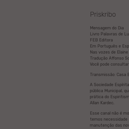
Litova
Priskribo
Urduo
Mensagem do Dia
Livro Palavras de L
Dana
FEB Editora
Em Português e Esp
Abĥaza
Nas vozes de Elaine
Tradução Affonso So
Você pode consultar
Vjetnama
Transmissão: Casa E
Frisa
A Sociedade Espírita
pública Municipal, 
Albana
prática do Espiritism
Allan Kardec.
Hinda
Esse canal não é mo
temos necessidade d
Asama
manutenção das nov