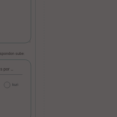
espondon sube:
as por …
kuri