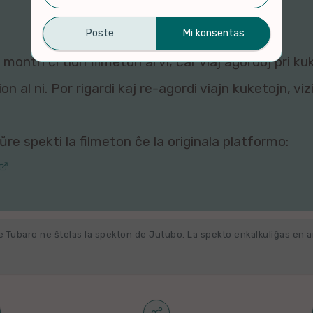
montri ĉi tiun filmeton al vi, ĉar viaj agordoj pri ku
n al ni. Por rigardi kaj re-agordi viajn kuketojn, vi
re spekti la filmeton ĉe la originala platformo:
e Tubaro ne ŝtelas la spekton de Jutubo. La spekto enkalkuliĝas en 