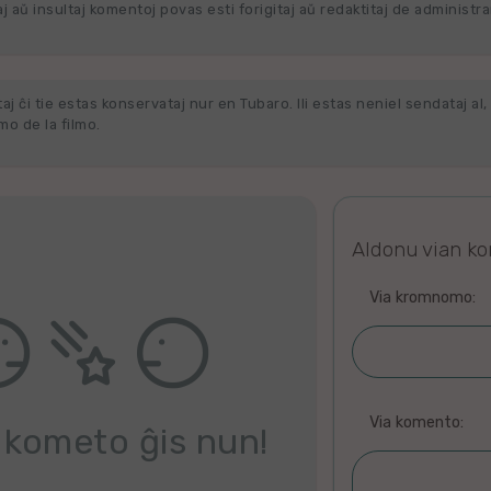
j aŭ insultaj komentoj povas esti forigitaj aŭ redaktitaj de administra
j ĉi tie estas konservataj nur en Tubaro. Ili estas neniel sendataj al, 
o de la filmo.
Aldonu vian k
Via kromnomo:
Via komento:
 kometo ĝis nun!