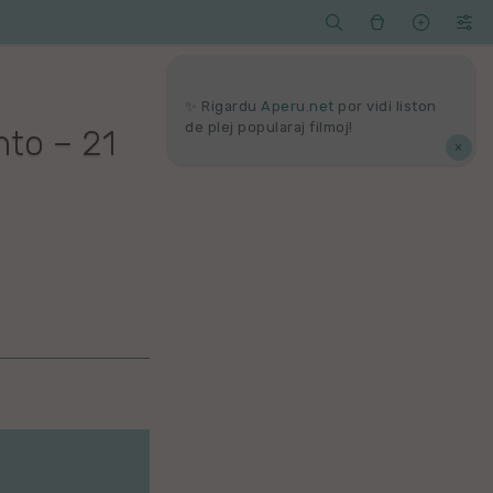




Serĉi
Kolektoj
Proponu
Viaj
agord
✨ Rigardu
Aperu.net
por vidi liston
de plej popularaj filmoj!
to – 21
×