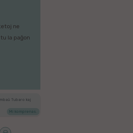
ketoj ne
zitu la paĝon
ambaŭ Tubaro kaj
Mi komprenas.