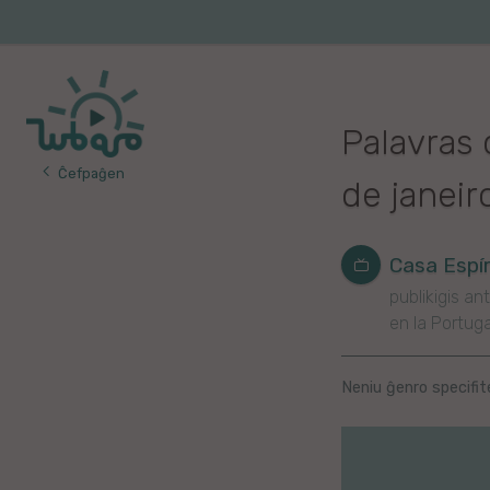
Iri
al
Korea
Vojaĝo
la
enhavo
Franca
Palavras
Itala
Ĉefpaĝen
de janeir
Pola
Germana
Casa Espír
publikigis ant
Turka
en la Portug
Indonezia
Neniu ĝenro specifit
Persa
Ĉina