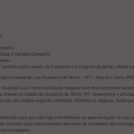
uz
eranto.
 Kapp e Geraldo Campetti.
ares.
 também pelos canais do Facebook e Instagram da @feb_oficial e 
spírita Seara de Luz/Guarantã do Norte – MT – Rua dos Lírios, 890 
 Seara de Luz é uma instituição religiosa sem fins lucrativos reconh
que atende na cidade de Guarantã do Norte-MT. Desenvolve a difusão
o sob seu tríplice aspecto: científico, filosófico e religioso, tendo p
netizado para que não haja interferência na apresentação do seu 
e recursos para continuarmos operando as atividades da institui
as instalações.