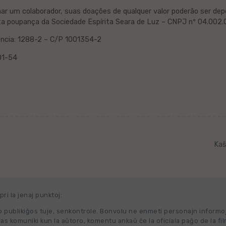
nar um colaborador, suas doações de qualquer valor poderão ser de
ta poupança da Sociedade Espírita Seara de Luz – CNPJ nº 04.00
ncia: 1288-2 – C/P 1001354-2
01-54
Kaŝ
ri la jenaj punktoj:
 publikiĝos tuje, senkontrole. Bonvolu ne enmeti personajn informo
cas komuniki kun la aŭtoro, komentu ankaŭ ĉe la oficiala paĝo de la fi