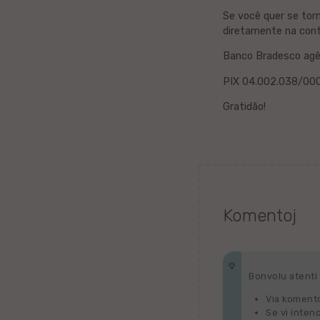
Bengala
Se você quer se tor
diretamente na con
dk
Banco Bradesco agê
Norvega
PIX 04.002.038/00
Gratidão!
Bukmolo
Eŭska
Azerbajĝana
Gvarania
Komentoj
Slovena
Norvega
Bonvolu atenti p
Kurda
Via komento
Se vi inten