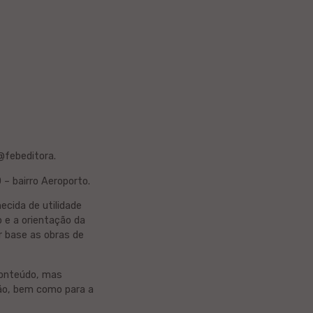
@febeditora.
– bairro Aeroporto.
ecida de utilidade
 e a orientação da
or base as obras de
conteúdo, mas
ção, bem como para a