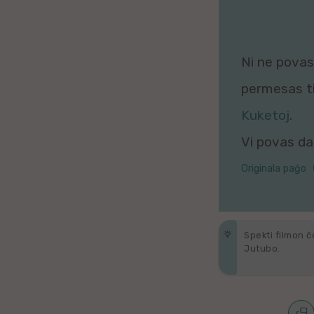
Galega
Hungara
Ni ne povas 
Malaja
permesas tio
Kuketoj
.
Nederlanda
Vi povas daŭ
Interlingvao
Originala paĝo
Ĉeĥa
zx
Spekti filmon ĉ
Araba
Jutubo.
Java