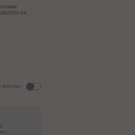
positadas
2.038/0001-54
i diskutojn
jn.
lmo.