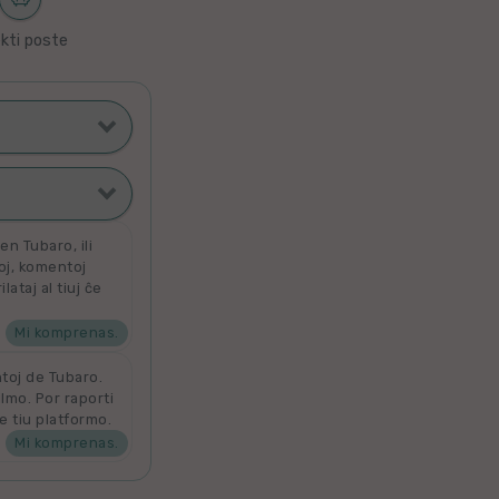
kti poste
ti poste
filmoj
n Tubaro, ili
toj, komentoj
ataj al tiuj ĉe
ata
 por aldoni la
denove por
Mi komprenas.
ntoj de Tubaro.
ilmo. Por raporti
e tiu platformo.
Mi komprenas.