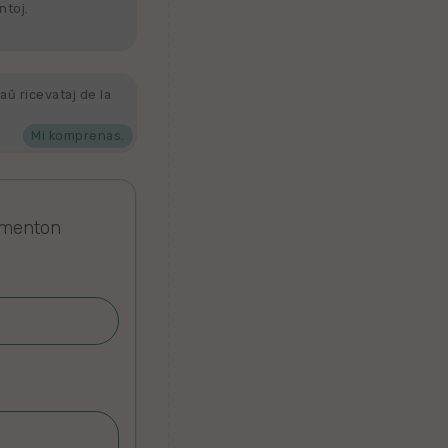
ntoj.
aŭ ricevataj de la
Mi komprenas.
omenton