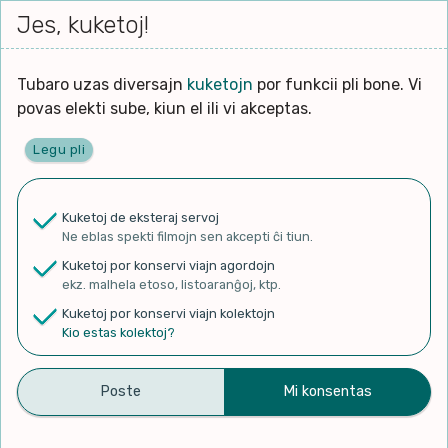
Iri




elektu
Jes, kuketoj!
Serĉi
Kolektoj
Proponu
Viaj
al
Filmo
tiun,
agord
la
kiu
enhavo
Tubaro uzas diversajn
kuketojn
por funkcii pli bone. Vi
Filozofio
plej
povas elekti sube, kiun el ili vi akceptas.
gravas
Kulturo k Historio
laŭ
Legu pli
vi.
Ĉefpaĝen
Lernado k Edukado
u
Ne
Kuketoj de eksteraj servoj
La
Lingvoj
Ne eblas spekti filmojn sen akcepti ĉi tiun.
ĉefa
✨ Rigardu
Aperu.net
por vidi liston
zorgu
Kuketoj por konservi viajn agordojn
de plej popularaj filmoj!
lingvo
Ludoj
ekz. malhela etoso, listoaranĝoj, ktp.
×
uzita
Kuketoj por konservi viajn kolektojn
en
Manĝoj k Kuirado
Kio estas kolektoj?
la
filmo:
Muziko
Идеальный
Naturo k Medio
Filtru