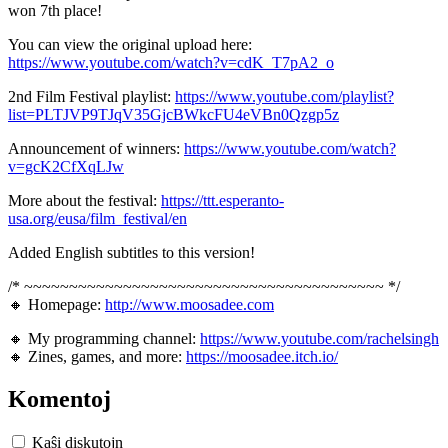
won 7th place!
You can view the original upload here:
https://www.youtube.com/watch?v=cdK_T7pA2_o
2nd Film Festival playlist:
https://www.youtube.com/playlist?
list=PLTJVP9TJqV35GjcBWkcFU4eVBn0Qzgp5z
Announcement of winners:
https://www.youtube.com/watch?
v=gcK2CfXqLJw
More about the festival:
https://ttt.esperanto-
usa.org/eusa/film_festival/en
Added English subtitles to this version!
/* ~~~~~~~~~~~~~~~~~~~~~~~~~~~~~~~~~~~~~~~~ */
🔸 Homepage:
http://www.moosadee.com
🔸 My programming channel:
https://www.youtube.com/rachelsingh
🔸 Zines, games, and more:
https://moosadee.itch.io/
Komentoj
Kaŝi diskutojn