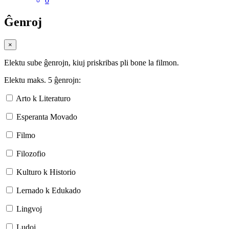
0
Ĝenroj
×
Elektu sube ĝenrojn, kiuj priskribas pli bone la filmon.
Elektu maks. 5 ĝenrojn:
Arto k Literaturo
Esperanta Movado
Filmo
Filozofio
Kulturo k Historio
Lernado k Edukado
Lingvoj
Ludoj