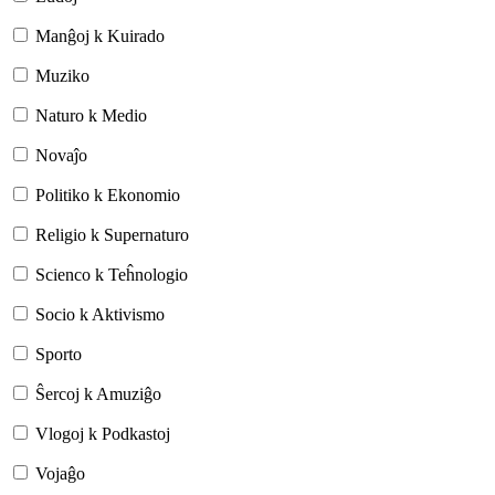
Manĝoj k Kuirado
Muziko
Naturo k Medio
Novaĵo
Politiko k Ekonomio
Religio k Supernaturo
Scienco k Teĥnologio
Socio k Aktivismo
Sporto
Ŝercoj k Amuziĝo
Vlogoj k Podkastoj
Vojaĝo