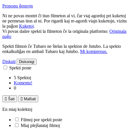
Proponu ĝenrojn
Ni ne povas montri ĉi tiun filmeton al vi, ĉar viaj agordoj pri kuketoj
ne permesas tion al ni. Por rigardi kaj re-agordi viajn kuketojn, vizitu
la paĝon
Kuketoj
.
Vi povas daŭre spekti la filmeton ĉe la originala platformo:
Originala
paĝo
Spekti filmon ĉe Tubaro ne ŝtelas la spekton de Jutubo. La spekto
enkalkuliĝas en ambaŭ Tubaro kaj Jutubo.
Mi komprenas.
Diskuti
Diskonigi
Spekti poste
5 Spektoj
Komentu!
0

Ŝati

Malŝati
En miaj kolektoj
Filmoj por spekti poste
Miaj plejŝatataj filmoj