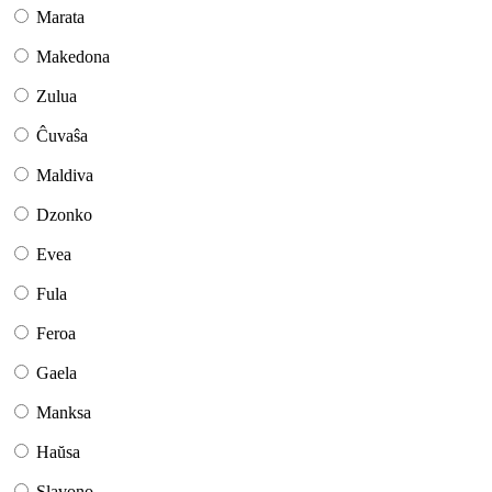
Marata
Makedona
Zulua
Ĉuvaŝa
Maldiva
Dzonko
Evea
Fula
Feroa
Gaela
Manksa
Haŭsa
Slavono