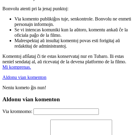
Bonvolu atenti pri la jenaj punktoj:
Via komento publikiĝos tuje, senkontrole. Bonvolu ne enmeti
personajn informojn.
Se vi intencas komuniki kun la aŭtoro, komentu ankaŭ ĉe la
oficiala paĝo de la filmo.
Malrespektaj aŭ insultaj komentoj povas esti forigitaj aŭ
redaktitaj de administrantoj.
Komentoj afiŝataj ĉi tie estas konservataj nur en Tubaro. Ili estas
neniel sendataj al, aŭ ricevataj de la devena platformo de la filmo.
Mi komprenas.
Aldonu vian komenton
Neniu kometo ĝis nun!
Aldonu vian komenton
Via kromnomo: