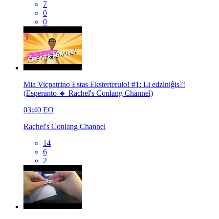
7
0
0
Mia Vicpatrino Estas Eksterterulo! #1: Li edziniĝis?!
(Esperanto 🔸 Rachel's Conlang Channel)
03:40
EO
Rachel's Conlang Channel
14
6
2