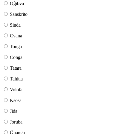
Oĝibva
Sanskrito
Sinda
Cvana
Tonga
Conga
Tatara
Tahitia
Volofa
Ksosa
Jida
Joruba
Ĝuanga