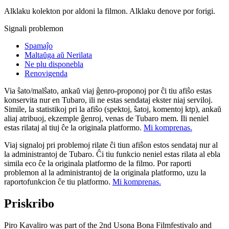
Alklaku kolekton por aldoni la filmon. Alklaku denove por forigi.
Signali problemon
Spamaĵo
Maltaŭga aŭ Nerilata
Ne plu disponebla
Renovigenda
Via ŝato/malŝato, ankaŭ viaj ĝenro-proponoj por ĉi tiu afiŝo estas
konservita nur en Tubaro, ili ne estas sendataj ekster niaj serviloj.
Simile, la statistikoj pri la afiŝo (spektoj, ŝatoj, komentoj ktp), ankaŭ
aliaj atribuoj, ekzemple ĝenroj, venas de Tubaro mem. Ili neniel
estas rilataj al tiuj ĉe la originala platformo.
Mi komprenas.
Viaj signaloj pri problemoj rilate ĉi tiun afiŝon estos sendataj nur al
la administrantoj de Tubaro. Ĉi tiu funkcio neniel estas rilata al ebla
simila eco ĉe la originala platformo de la filmo. Por raporti
problemon al la administrantoj de la originala platformo, uzu la
raportofunkcion ĉe tiu platformo.
Mi komprenas.
Priskribo
Piro Kavaliro was part of the 2nd Usona Bona Filmfestivalo and