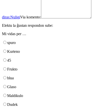
diras:
Nuligi
Via komento:
Elektu la ĝustan respondon sube:
Mi vidas per …
spuro
Kurteno
45
Frukto
blua
Glaso
Maldikulo
Dudek