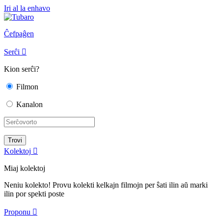
Iri al la enhavo
Ĉefpaĝen
Serĉi

Kion serĉi?
Filmon
Kanalon
Kolektoj

Miaj kolektoj
Neniu kolekto! Provu kolekti kelkajn filmojn per ŝati ilin aŭ marki
ilin por spekti poste
Proponu
