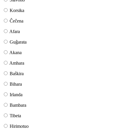
Korsika
Ĉeĉena
Afara
Guĝarata
Akana
Amhara
Baŝkira
Bihara
Irlanda
Bambara
Tibeta
Hirimotuo