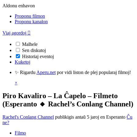
Aldonu enhavon
Proponu filmon
Proponu kanalon
Viaj agordoj

Malhele
Sen diskutoj
Historiaj eventoj
Kuketoj
✨ Rigardu
Aperu.net
por vidi liston de plej popularaj filmoj!
×
Piro Kavaliro – La Ĉapelo – Filmeto
(Esperanto 🔸 Rachel’s Conlang Channel)
Rachel's Conlang Channel
publikigis antaŭ 5 jaroj
en Esperanto
Ĉu
ne?
Filmo