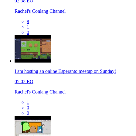
02:38
EO
Rachel's Conlang Channel
8
1
0
I am hosting an online Esperanto meetup on Sunday!
05:02
EO
Rachel's Conlang Channel
1
0
0