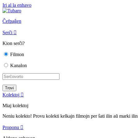
Iri al la enhavo
Ĉefpaĝen
Serĉi

Kion serĉi?
Filmon
Kanalon
Kolektoj

Miaj kolektoj
Neniu kolekto! Provu kolekti kelkajn filmojn per ŝati ilin aŭ marki ilin
Proponu
