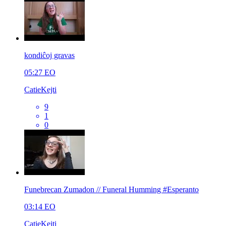
kondiĉoj gravas
05:27
EO
CatieKejti
9
1
0
Funebrecan Zumadon // Funeral Humming #Esperanto
03:14
EO
CatieKejti