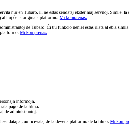
ita nur en Tubaro, ili ne estas sendataj ekster niaj serviloj. Simile, la st
 al tiuj ĉe la originala platformo.
Mi komprenas.
a administrantoj de Tubaro. Ĉi tiu funkcio neniel estas rilata al ebla simil
u platformo.
Mi komprenas.
ersonajn informojn.
iala paĝo de la filmo.
taj de administrantoj.
el sendataj al, aŭ ricevataj de la devena platformo de la filmo.
Mi kompre