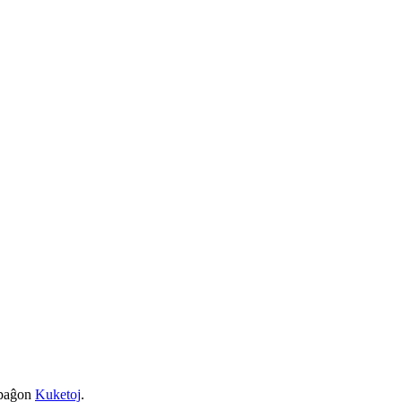
a paĝon
Kuketoj
.