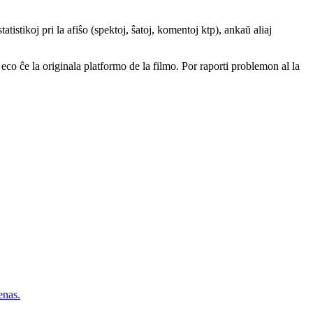
atistikoj pri la afiŝo (spektoj, ŝatoj, komentoj ktp), ankaŭ aliaj
a eco ĉe la originala platformo de la filmo. Por raporti problemon al la
nas.