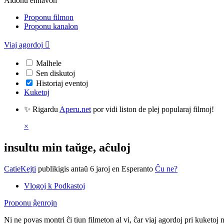
Aldonu enhavon
Proponu filmon
Proponu kanalon
Viaj agordoj

Malhele
Sen diskutoj
Historiaj eventoj
Kuketoj
✨ Rigardu
Aperu.net
por vidi liston de plej popularaj filmoj!
×
insultu min taŭge, aĉuloj
CatieKejti
publikigis antaŭ 6 jaroj
en Esperanto
Ĉu ne?
Vlogoj k Podkastoj
Proponu ĝenrojn
Ni ne povas montri ĉi tiun filmeton al vi, ĉar viaj agordoj pri kuketoj 