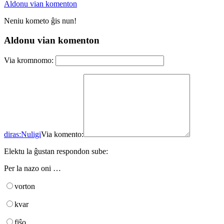
Aldonu vian komenton
Neniu kometo ĝis nun!
Aldonu vian komenton
Via kromnomo:
diras:
Nuligi
Via komento:
Elektu la ĝustan respondon sube:
Per la nazo oni …
vorton
kvar
fiŝo