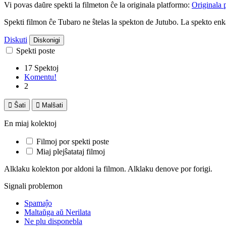
Vi povas daŭre spekti la filmeton ĉe la originala platformo:
Originala 
Spekti filmon ĉe Tubaro ne ŝtelas la spekton de Jutubo. La spekto e
Diskuti
Diskonigi
Spekti poste
17 Spektoj
Komentu!
2

Ŝati

Malŝati
En miaj kolektoj
Filmoj por spekti poste
Miaj plejŝatataj filmoj
Alklaku kolekton por aldoni la filmon. Alklaku denove por forigi.
Signali problemon
Spamaĵo
Maltaŭga aŭ Nerilata
Ne plu disponebla