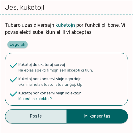
Iri




elektu
Jes, kuketoj!
Serĉi
Kolektoj
Proponu
Viaj
al
Filmo
tiun,
agord
la
kiu
enhavo
Tubaro uzas diversajn
kuketojn
por funkcii pli bone. Vi
Filozofio
plej
povas elekti sube, kiun el ili vi akceptas.
gravas
Kulturo k Historio
laŭ
Legu pli
vi.
Ĉefpaĝen
Lernado k Edukado
u
Ne
Kuketoj de eksteraj servoj
La
Lingvoj
Ne eblas spekti filmojn sen akcepti ĉi tiun.
ĉefa
✨ Rigardu
Aperu.net
por vidi liston
zorgu
Kuketoj por konservi viajn agordojn
de plej popularaj filmoj!
lingvo
Ludoj
ekz. malhela etoso, listoaranĝoj, ktp.
×
uzita
Kuketoj por konservi viajn kolektojn
en
Manĝoj k Kuirado
Kio estas kolektoj?
la
filmo:
Muziko
[eo] Novaĵoj – Granda
Naturo k Medio
Filtru