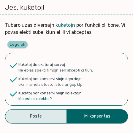
Iri




elektu
Jes, kuketoj!
Serĉi
Kolektoj
Proponu
Viaj
al
Filmo
tiun,
agor
la
kiu
enhavo
Tubaro uzas diversajn
kuketojn
por funkcii pli bone. Vi
Filozofio
plej
Ĉefpaĝen
povas elekti sube, kiun el ili vi akceptas.
gravas
Kulturo k Historio
laŭ
Legu pli
vi.
Lernado k Edukado
✨ Rigardu
Aperu.net
por vidi liston
de plej popularaj filmoj!
u
Ne
Kuketoj de eksteraj servoj
×
La
Lingvoj
Ne eblas spekti filmojn sen akcepti ĉi tiun.
ĉefa
zorgu
Kuketoj por konservi viajn agordojn
lingvo
Ludoj
ekz. malhela etoso, listoaranĝoj, ktp.
uzita
Kuketoj por konservi viajn kolektojn
en
Manĝoj k Kuirado
Kio estas kolektoj?
Časť 01 – Esperanto je
la
filmo:
Muziko
jazyk vhodný na všetko
Naturo k Medio
Filtru