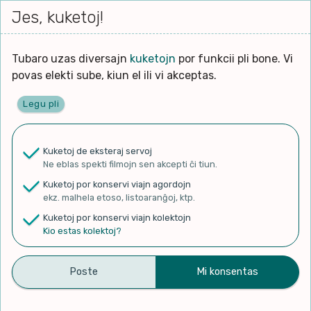
Iri




elektu
Jes, kuketoj!
Serĉi
Kolektoj
Proponu
Viaj
al
Filmo
tiun,
agord
la
kiu
enhavo
Tubaro uzas diversajn
kuketojn
por funkcii pli bone. Vi
Filozofio
plej
povas elekti sube, kiun el ili vi akceptas.
gravas
Kulturo k Historio
laŭ
Legu pli
vi.
Ĉefpaĝen
Lernado k Edukado
u
Ne
Kuketoj de eksteraj servoj
La
Lingvoj
Ne eblas spekti filmojn sen akcepti ĉi tiun.
ĉefa
✨ Rigardu
Aperu.net
por vidi liston
zorgu
Kuketoj por konservi viajn agordojn
de plej popularaj filmoj!
lingvo
Ludoj
ekz. malhela etoso, listoaranĝoj, ktp.
×
uzita
Kuketoj por konservi viajn kolektojn
en
Manĝoj k Kuirado
Kio estas kolektoj?
la
filmo:
Muziko
#130 Pioneiros do
Naturo k Medio
Filtru