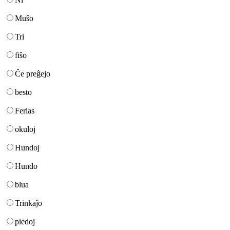
Muŝo
Tri
fiŝo
Ĉe preĝejo
besto
Ferias
okuloj
Hundoj
Hundo
blua
Trinkaĵo
piedoj