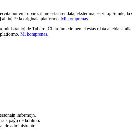
ita nur en Tubaro, ili ne estas sendataj ekster niaj serviloj. Simile, la st
 al tiuj ĉe la originala platformo.
Mi komprenas.
a administrantoj de Tubaro. Ĉi tiu funkcio neniel estas rilata al ebla simil
u platformo.
Mi komprenas.
ersonajn informojn.
iala paĝo de la filmo.
taj de administrantoj.