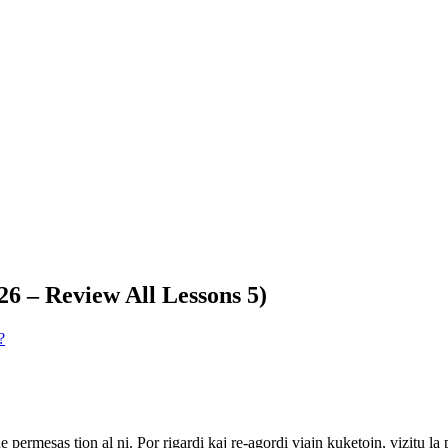
26 – Review All Lessons 5)
?
ne permesas tion al ni. Por rigardi kaj re-agordi viajn kuketojn, vizitu l