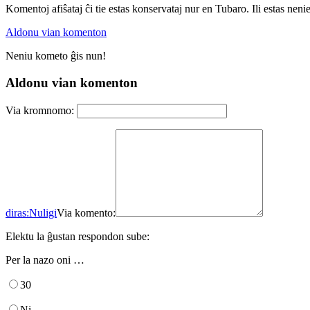
Komentoj afiŝataj ĉi tie estas konservataj nur en Tubaro. Ili estas neni
Aldonu vian komenton
Neniu kometo ĝis nun!
Aldonu vian komenton
Via kromnomo:
diras:
Nuligi
Via komento:
Elektu la ĝustan respondon sube:
Per la nazo oni …
30
Ni