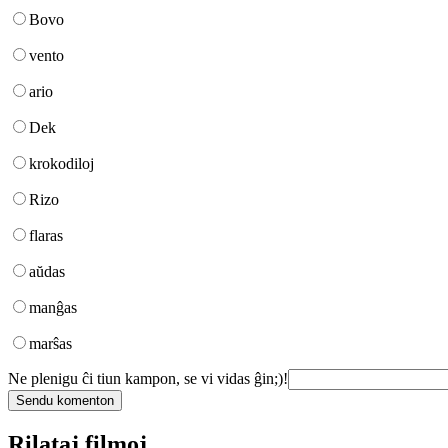
Bovo
vento
ario
Dek
krokodiloj
Rizo
flaras
aŭdas
manĝas
marŝas
Ne plenigu ĉi tiun kampon, se vi vidas ĝin;)!
Rilataj filmoj