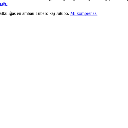
paĝo
nkalkuliĝas en ambaŭ Tubaro kaj Jutubo.
Mi komprenas.