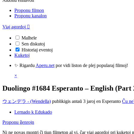
Aldonu enhavon
Proponu filmon
Proponu kanalon
Viaj agordoj

Malhele
Sen diskutoj
Historiaj eventoj
Kuketoj
✨ Rigardu
Aperu.net
por vidi liston de plej popularaj filmoj!
×
Duolingo #1684 Esperanto – English (Part 
ウェンデラ - (Wendella)
publikigis antaŭ 3 jaroj
en Esperanto
Ĉu ne
Lernado k Edukado
Proponu ĝenrojn
Ni ne povas montri ĉi tiun filmeton al vi, ĉar viaj agordoj pri kuketoj 