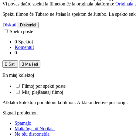
Vi povas daŭre spekti la filmeton ĉe la originala platformo:
Originala 
Spekti filmon ĉe Tubaro ne ŝtelas la spekton de Jutubo. La spekto e
Diskuti
Diskonigi
Spekti poste
0 Spektoj
Komentu!
0

Ŝati

Malŝati
En miaj kolektoj
Filmoj por spekti poste
Miaj plejŝatataj filmoj
Alklaku kolekton por aldoni la filmon. Alklaku denove por forigi.
Signali problemon
Spamaĵo
Maltaŭga aŭ Nerilata
Ne plu disponebla