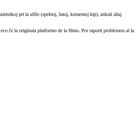
atistikoj pri la afiŝo (spektoj, ŝatoj, komentoj ktp), ankaŭ aliaj
a eco ĉe la originala platformo de la filmo. Por raporti problemon al la