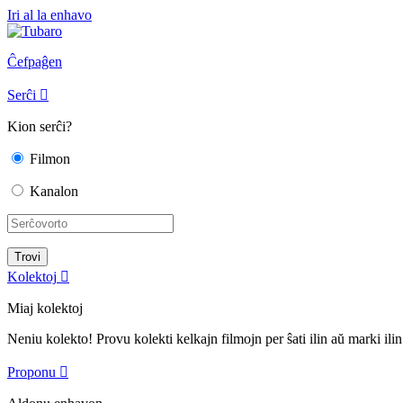
Iri al la enhavo
Ĉefpaĝen
Serĉi

Kion serĉi?
Filmon
Kanalon
Kolektoj

Miaj kolektoj
Neniu kolekto! Provu kolekti kelkajn filmojn per ŝati ilin aŭ marki ilin
Proponu
