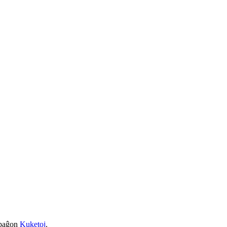
a paĝon
Kuketoj
.