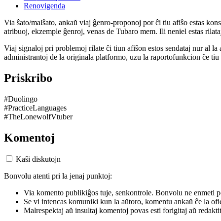
Renovigenda
Via ŝato/malŝato, ankaŭ viaj ĝenro-proponoj por ĉi tiu afiŝo estas konserv
atribuoj, ekzemple ĝenroj, venas de Tubaro mem. Ili neniel estas rilataj
Viaj signaloj pri problemoj rilate ĉi tiun afiŝon estos sendataj nur al l
administrantoj de la originala platformo, uzu la raportofunkcion ĉe ti
Priskribo
#Duolingo
#PracticeLanguages
#TheLonewolfVtuber
Komentoj
Kaŝi diskutojn
Bonvolu atenti pri la jenaj punktoj:
Via komento publikiĝos tuje, senkontrole. Bonvolu ne enmeti p
Se vi intencas komuniki kun la aŭtoro, komentu ankaŭ ĉe la ofic
Malrespektaj aŭ insultaj komentoj povas esti forigitaj aŭ redakti