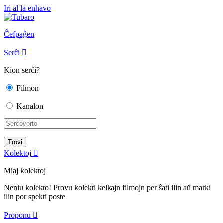
Iri al la enhavo
Ĉefpaĝen
Serĉi

Kion serĉi?
Filmon
Kanalon
Kolektoj

Miaj kolektoj
Neniu kolekto! Provu kolekti kelkajn filmojn per ŝati ilin aŭ marki
ilin por spekti poste
Proponu
