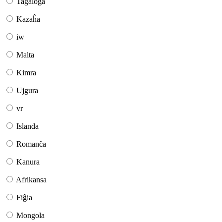
Tagaloga
Kazaĥa
iw
Malta
Kimra
Ujgura
vr
Islanda
Romanĉa
Kanura
Afrikansa
Fiĝia
Mongola