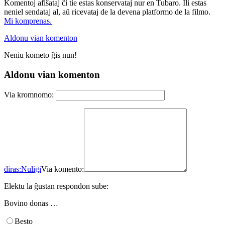
Komentoj afiŝataj ĉi tie estas konservataj nur en Tubaro. Ili estas
neniel sendataj al, aŭ ricevataj de la devena platformo de la filmo.
Mi komprenas.
Aldonu vian komenton
Neniu kometo ĝis nun!
Aldonu vian komenton
Via kromnomo:
diras:
Nuligi
Via komento:
Elektu la ĝustan respondon sube:
Bovino donas …
Besto