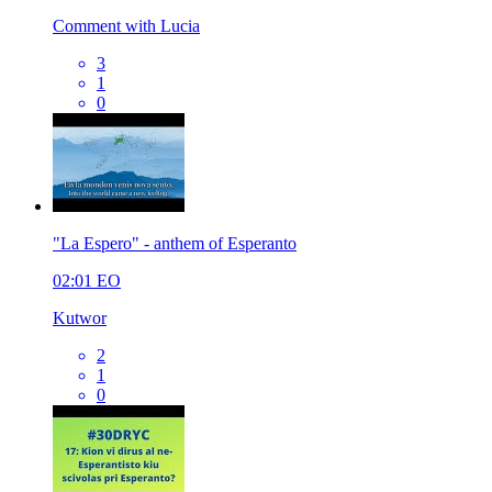
Comment with Lucia
3
1
0
"La Espero" - anthem of Esperanto
02:01
EO
Kutwor
2
1
0