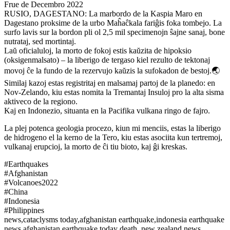
Frue de Decembro 2022
RUSIO, DAGESTANO: La marbordo de la Kaspia Maro en
Dagestano proksime de la urbo Maĥaĉkala fariĝis foka tombejo. La
surfo lavis sur la bordon pli ol 2,5 mil specimenojn ŝajne sanaj, bone
nutrataj, sed mortintaj.
Laŭ oficialuloj, la morto de fokoj estis kaŭzita de hipoksio
(oksigenmalsato) – la liberigo de tergaso kiel rezulto de tektonaj
movoj ĉe la fundo de la rezervujo kaŭzis la sufokadon de bestoj.🌏
Similaj kazoj estas registritaj en malsamaj partoj de la planedo: en
Nov-Zelando, kiu estas nomita la Tremantaj Insuloj pro la alta sisma
aktiveco de la regiono.
Kaj en Indonezio, situanta en la Pacifika vulkana ringo de fajro.
La plej potenca geologia procezo, kiun mi menciis, estas la liberigo
de hidrogeno el la kerno de la Tero, kiu estas asociita kun tertremoj,
vulkanaj erupcioj, la morto de ĉi tiu bioto, kaj ĝi kreskas.
#Earthquakes
#Afghanistan
#Volcanoes2022
#China
#Indonesia
#Philippines
news,cataclysms today,afghanistan earthquake,indonesia earthquake
news,afghanistan earthquake today death, new zealand,news