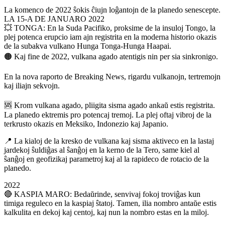
La komenco de 2022 ŝokis ĉiujn loĝantojn de la planedo senescepte.
LA 15-A DE JANUARO 2022
💥 TONGA: En la Suda Pacifiko, proksime de la insuloj Tongo, la
plej potenca erupcio iam ajn registrita en la moderna historio okazis
de la subakva vulkano Hunga Tonga-Hunga Haapai.
🟠 Kaj fine de 2022, vulkana agado atentigis nin per sia sinkronigo.
En la nova raporto de Breaking News, rigardu vulkanojn, tertremojn
kaj iliajn sekvojn.
🆘 Krom vulkana agado, pliigita sisma agado ankaŭ estis registrita.
La planedo ektremis pro potencaj tremoj. La plej oftaj vibroj de la
terkrusto okazis en Meksiko, Indonezio kaj Japanio.
📍 La kialoj de la kresko de vulkana kaj sisma aktiveco en la lastaj
jardekoj ŝuldiĝas al ŝanĝoj en la kerno de la Tero, same kiel al
ŝanĝoj en geofizikaj parametroj kaj al la rapideco de rotacio de la
planedo.
2022
🔴 KASPIA MARO: Bedaŭrinde, senvivaj fokoj troviĝas kun
timiga reguleco en la kaspiaj ŝtatoj. Tamen, ilia nombro antaŭe estis
kalkulita en dekoj kaj centoj, kaj nun la nombro estas en la miloj.