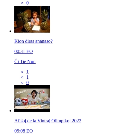
0
Kion diras ananaso?
00:31
EO
Ĉi Tie Nun
1
1
0
Afiŝoj de la Vintraj Olimpikoj 2022
05:08
EO