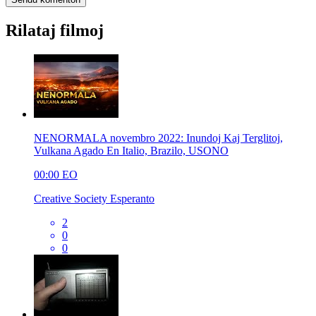
Rilataj filmoj
NENORMALA novembro 2022: Inundoj Kaj Terglitoj,
Vulkana Agado En Italio, Brazilo, USONO
00:00
EO
Creative Society Esperanto
2
0
0