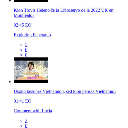
Kion Trovis Heleno ĉe la Libroservo de la 2022 UK en
Montrealo?
02:45
EO
Exploring Esperanto
5
0
0
Usono bezonas Vjetnamion, sed kion pensas Vjetnamio?
01:41
EO
Comment with Lucia
2
0