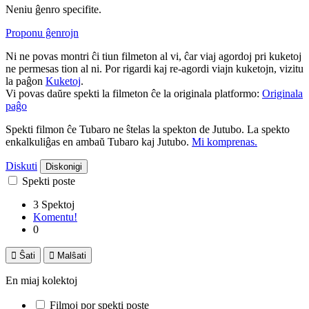
Neniu ĝenro specifite.
Proponu ĝenrojn
Ni ne povas montri ĉi tiun filmeton al vi, ĉar viaj agordoj pri kuketoj
ne permesas tion al ni. Por rigardi kaj re-agordi viajn kuketojn, vizitu
la paĝon
Kuketoj
.
Vi povas daŭre spekti la filmeton ĉe la originala platformo:
Originala
paĝo
Spekti filmon ĉe Tubaro ne ŝtelas la spekton de Jutubo. La spekto
enkalkuliĝas en ambaŭ Tubaro kaj Jutubo.
Mi komprenas.
Diskuti
Diskonigi
Spekti poste
3 Spektoj
Komentu!
0

Ŝati

Malŝati
En miaj kolektoj
Filmoj por spekti poste