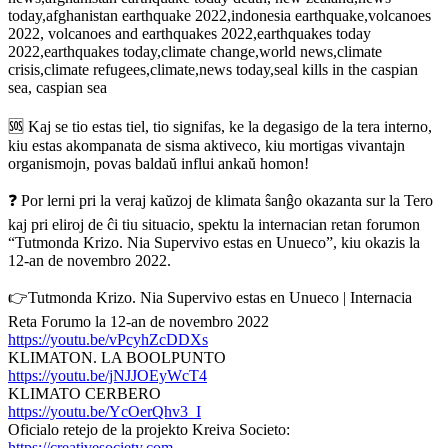
today,afghanistan earthquake 2022,indonesia earthquake,volcanoes
2022, volcanoes and earthquakes 2022,earthquakes today
2022,earthquakes today,climate change,world news,climate
crisis,climate refugees,climate,news today,seal kills in the caspian
sea, caspian sea
🆘 Kaj se tio estas tiel, tio signifas, ke la degasigo de la tera interno,
kiu estas akompanata de sisma aktiveco, kiu mortigas vivantajn
organismojn, povas baldaŭ influi ankaŭ homon!
❓ Por lerni pri la veraj kaŭzoj de klimata ŝanĝo okazanta sur la Tero
kaj pri eliroj de ĉi tiu situacio, spektu la internacian retan forumon
“Tutmonda Krizo. Nia Supervivo estas en Unueco”, kiu okazis la
12-an de novembro 2022.
👉Tutmonda Krizo. Nia Supervivo estas en Unueco | Internacia
Reta Forumo la 12-an de novembro 2022
https://youtu.be/vPcyhZcDDXs
KLIMATON. LA BOOLPUNTO
https://youtu.be/jNJJOEyWcT4
KLIMATO CERBERO
https://youtu.be/YcOerQhv3_I
Oficialo retejo de la projekto Kreiva Societo:
https://creativesociety.com