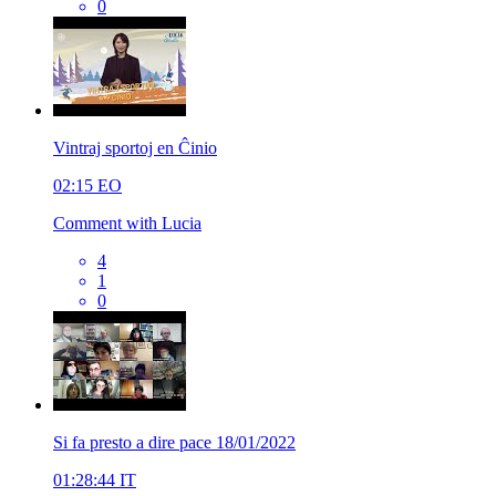
0
Vintraj sportoj en Ĉinio
02:15
EO
Comment with Lucia
4
1
0
Si fa presto a dire pace 18/01/2022
01:28:44
IT