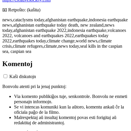
📧 Retpoŝto: (kaŝita)
news,cataclysms today,afghanistan earthquake,indonesia earthquake
news,afghanistan earthquake today death, new zealand,news
today,afghanistan earthquake 2022,indonesia earthquake,volcanoes
2022, volcanoes and earthquakes 2022,earthquakes today
2022,earthquakes today,climate change,world news,climate
crisis,climate refugees,climate,news today,seal kills in the caspian
sea, caspian sea
Komentoj
Kaŝi diskutojn
Bonvolu atenti pri la jenaj punktoj:
Via komento publikiĝos tuje, senkontrole. Bonvolu ne enmeti
personajn informojn.
Se vi intencas komuniki kun la aŭtoro, komentu ankaŭ ĉe la
oficiala paĝo de la filmo.
Malrespektaj aŭ insultaj komentoj povas esti forigitaj aŭ
redaktitaj de administrantoj.