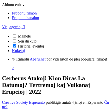
Aldonu enhavon
Proponu filmon
Proponu kanalon
Viaj agordoj

Malhele
Sen diskutoj
Historiaj eventoj
Kuketoj
✨ Rigardu
Aperu.net
por vidi liston de plej popularaj filmoj!
×
Cerberus Atakoj! Kion Diras La
Datumoj? Tertremoj kaj Vulkanaj
Erupcioj | 2022
Creative Society Esperanto
publikigis antaŭ 4 jaroj
en Esperanto
Ĉu
ne?