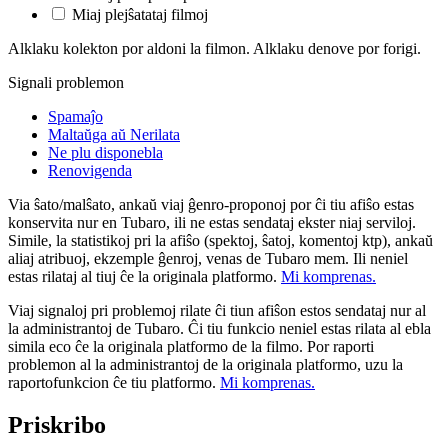
Miaj plejŝatataj filmoj
Alklaku kolekton por aldoni la filmon. Alklaku denove por forigi.
Signali problemon
Spamaĵo
Maltaŭga aŭ Nerilata
Ne plu disponebla
Renovigenda
Via ŝato/malŝato, ankaŭ viaj ĝenro-proponoj por ĉi tiu afiŝo estas
konservita nur en Tubaro, ili ne estas sendataj ekster niaj serviloj.
Simile, la statistikoj pri la afiŝo (spektoj, ŝatoj, komentoj ktp), ankaŭ
aliaj atribuoj, ekzemple ĝenroj, venas de Tubaro mem. Ili neniel
estas rilataj al tiuj ĉe la originala platformo.
Mi komprenas.
Viaj signaloj pri problemoj rilate ĉi tiun afiŝon estos sendataj nur al
la administrantoj de Tubaro. Ĉi tiu funkcio neniel estas rilata al ebla
simila eco ĉe la originala platformo de la filmo. Por raporti
problemon al la administrantoj de la originala platformo, uzu la
raportofunkcion ĉe tiu platformo.
Mi komprenas.
Priskribo