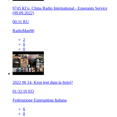
9745 КГц. China Radio International - Esperanto Service
(09.09.2022)
00:31
RU
RadioMan96
2
0
0
2022 06 14- Kion legi dum la ferioj?
01:32:10
EO
Federazione Esperantista Italiana
6
0