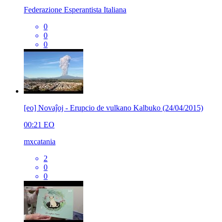
Federazione Esperantista Italiana
0
0
0
[eo] Novaĵoj - Erupcio de vulkano Kalbuko (24/04/2015)
00:21
EO
mxcatania
2
0
0