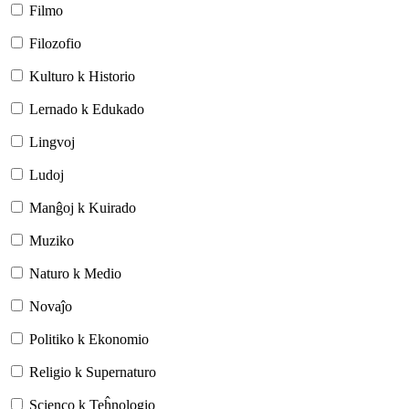
Filmo
Filozofio
Kulturo k Historio
Lernado k Edukado
Lingvoj
Ludoj
Manĝoj k Kuirado
Muziko
Naturo k Medio
Novaĵo
Politiko k Ekonomio
Religio k Supernaturo
Scienco k Teĥnologio