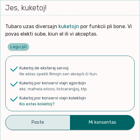
Iri




elektu
Jes, kuketoj!
Serĉi
Kolektoj
Proponu
Viaj
al
Filmo
tiun,
agor
la
kiu
enhavo
Tubaro uzas diversajn
kuketojn
por funkcii pli bone. Vi
Filozofio
plej
Ĉefpaĝen
povas elekti sube, kiun el ili vi akceptas.
gravas
Kulturo k Historio
laŭ
Legu pli
vi.
Lernado k Edukado
✨ Rigardu
Aperu.net
por vidi liston
de plej popularaj filmoj!
u
Ne
Kuketoj de eksteraj servoj
×
La
Lingvoj
Ne eblas spekti filmojn sen akcepti ĉi tiun.
ĉefa
zorgu
Kuketoj por konservi viajn agordojn
lingvo
Ludoj
ekz. malhela etoso, listoaranĝoj, ktp.
uzita
Kuketoj por konservi viajn kolektojn
en
Manĝoj k Kuirado
Kio estas kolektoj?
Deadline tonight for the 2
la
filmo:
Muziko
big US #esperanto events
Naturo k Medio
this summer in Ohio
Filtru