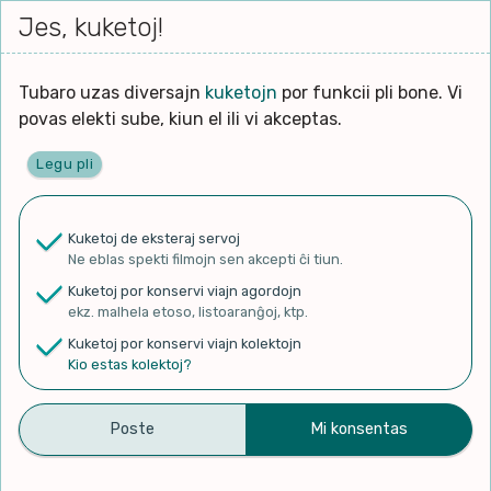
Iri




elektu
Jes, kuketoj!
Serĉi
Kolektoj
Proponu
Viaj
al
Filmo
tiun,
agord
la
kiu
enhavo
Tubaro uzas diversajn
kuketojn
por funkcii pli bone. Vi
Filozofio
plej
povas elekti sube, kiun el ili vi akceptas.
gravas
Kulturo k Historio
laŭ
Legu pli
vi.
Ĉefpaĝen
Lernado k Edukado
u
Ne
Kuketoj de eksteraj servoj
La
Lingvoj
Ne eblas spekti filmojn sen akcepti ĉi tiun.
ĉefa
✨ Rigardu
Aperu.net
por vidi liston
zorgu
Kuketoj por konservi viajn agordojn
de plej popularaj filmoj!
lingvo
Ludoj
ekz. malhela etoso, listoaranĝoj, ktp.
×
uzita
Kuketoj por konservi viajn kolektojn
en
Manĝoj k Kuirado
Kio estas kolektoj?
la
filmo:
Muziko
PROGRAMA FRATA ESPERO
Naturo k Medio
Filtru