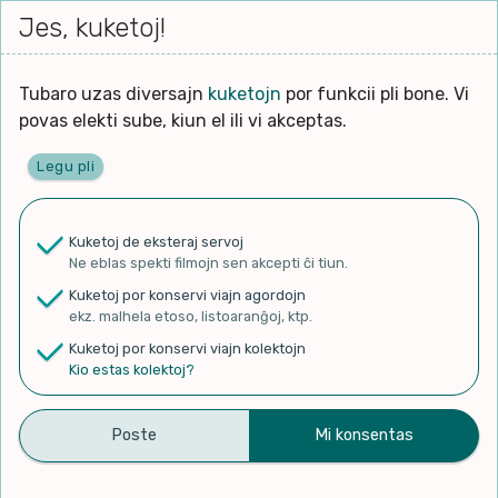
Iri




elektu
Jes, kuketoj!
Serĉi
Kolektoj
Proponu
Viaj
al
Filmo
tiun,
agord
la
kiu
enhavo
Tubaro uzas diversajn
kuketojn
por funkcii pli bone. Vi
Filozofio
plej
povas elekti sube, kiun el ili vi akceptas.
gravas
Kulturo k Historio
laŭ
Legu pli
vi.
Ĉefpaĝen
Lernado k Edukado
u
Ne
Kuketoj de eksteraj servoj
La
Lingvoj
Ne eblas spekti filmojn sen akcepti ĉi tiun.
ĉefa
✨ Rigardu
Aperu.net
por vidi liston
zorgu
Kuketoj por konservi viajn agordojn
de plej popularaj filmoj!
lingvo
Ludoj
ekz. malhela etoso, listoaranĝoj, ktp.
×
uzita
Kuketoj por konservi viajn kolektojn
en
Manĝoj k Kuirado
Kio estas kolektoj?
la
filmo:
Muziko
La velshipo magdalena
Naturo k Medio
Filtru