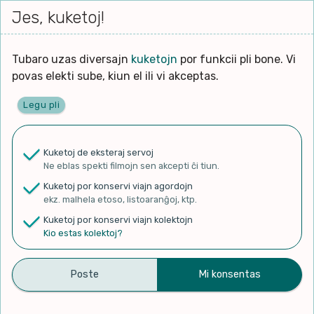
Iri




elektu
Jes, kuketoj!
Serĉi
Kolektoj
Proponu
Viaj
al
Filmo
tiun,
agord
la
kiu
enhavo
Tubaro uzas diversajn
kuketojn
por funkcii pli bone. Vi
Filozofio
plej
povas elekti sube, kiun el ili vi akceptas.
gravas
Kulturo k Historio
laŭ
Legu pli
vi.
Ĉefpaĝen
Lernado k Edukado
u
Ne
Kuketoj de eksteraj servoj
La
Lingvoj
Ne eblas spekti filmojn sen akcepti ĉi tiun.
ĉefa
✨ Rigardu
Aperu.net
por vidi liston
zorgu
Kuketoj por konservi viajn agordojn
de plej popularaj filmoj!
lingvo
Ludoj
ekz. malhela etoso, listoaranĝoj, ktp.
×
uzita
Kuketoj por konservi viajn kolektojn
en
Manĝoj k Kuirado
Kio estas kolektoj?
la
filmo:
Muziko
Sonĝa Ĝardeno
Naturo k Medio
Filtru