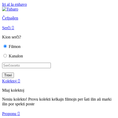
Iri al la enhavo
Ĉefpaĝen
Serĉi

Kion serĉi?
Filmon
Kanalon
Kolektoj

Miaj kolektoj
Neniu kolekto! Provu kolekti kelkajn filmojn per ŝati ilin aŭ marki
ilin por spekti poste
Proponu
