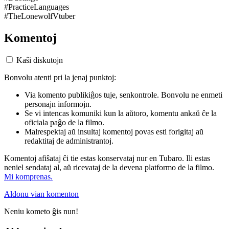
#PracticeLanguages
#TheLonewolfVtuber
Komentoj
Kaŝi diskutojn
Bonvolu atenti pri la jenaj punktoj:
Via komento publikiĝos tuje, senkontrole. Bonvolu ne enmeti
personajn informojn.
Se vi intencas komuniki kun la aŭtoro, komentu ankaŭ ĉe la
oficiala paĝo de la filmo.
Malrespektaj aŭ insultaj komentoj povas esti forigitaj aŭ
redaktitaj de administrantoj.
Komentoj afiŝataj ĉi tie estas konservataj nur en Tubaro. Ili estas
neniel sendataj al, aŭ ricevataj de la devena platformo de la filmo.
Mi komprenas.
Aldonu vian komenton
Neniu kometo ĝis nun!