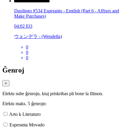
Duolingo #534 Esperanto - English (Part 6 - Affixes and
Make Purchases)
04:02
EO
ウェンデラ - (Wendella)
0
0
0
Ĝenroj
×
Elektu sube ĝenrojn, kiuj priskribas pli bone la filmon.
Elektu maks. 5 ĝenrojn:
Arto k Literaturo
Esperanta Movado