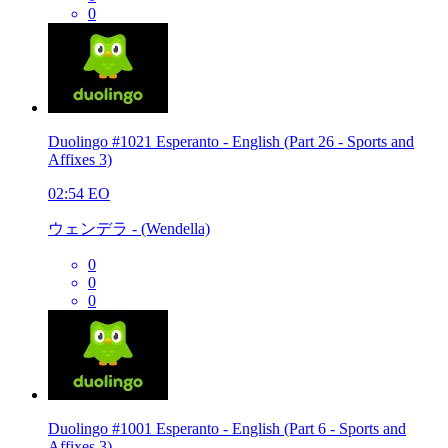
0
Duolingo #1021 Esperanto - English (Part 26 - Sports and
Affixes 3)
02:54
EO
ウェンデラ - (Wendella)
0
0
0
Duolingo #1001 Esperanto - English (Part 6 - Sports and
Affixes 3)