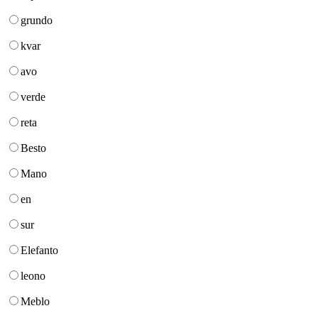
grundo
kvar
avo
verde
reta
Besto
Mano
en
sur
Elefanto
leono
Meblo