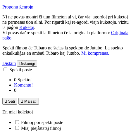
Proponu ĝenrojn
Ni ne povas montri ĉi tiun filmeton al vi, ĉar viaj agordoj pri kuketoj
ne permesas tion al ni. Por rigardi kaj re-agordi viajn kuketojn, vizitu
la paĝon
Kuketoj
.
Vi povas daŭre spekti la filmeton ĉe la originala platformo:
Originala
paĝo
Spekti filmon ĉe Tubaro ne ŝtelas la spekton de Jutubo. La spekto
enkalkuliĝas en ambaŭ Tubaro kaj Jutubo.
Mi komprenas.
Diskuti
Diskonigi
Spekti poste
0 Spektoj
Komentu!
0

Ŝati

Malŝati
En miaj kolektoj
Filmoj por spekti poste
Miaj plejŝatataj filmoj