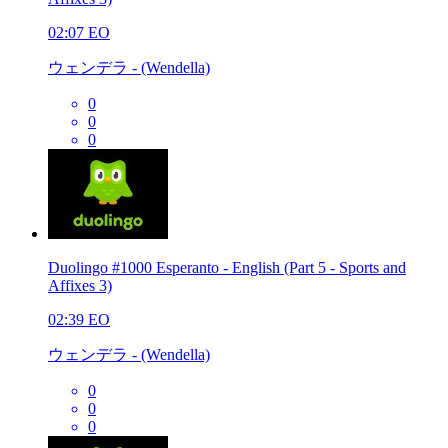
02:07
EO
ウェンデラ - (Wendella)
0
0
0
Duolingo #1000 Esperanto - English (Part 5 - Sports and
Affixes 3)
02:39
EO
ウェンデラ - (Wendella)
0
0
0