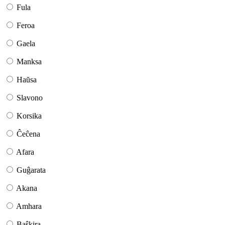
Fula
Feroa
Gaela
Manksa
Haŭsa
Slavono
Korsika
Ĉeĉena
Afara
Guĝarata
Akana
Amhara
Baŝkira