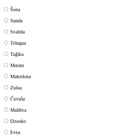
Ŝona
Sunda
Svahila
Telugua
Taĝika
Marata
Makedona
Zulua
Ĉuvaŝa
Maldiva
Dzonko
Evea