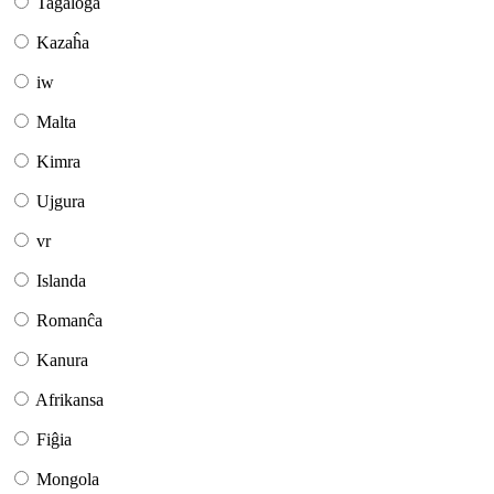
Tagaloga
Kazaĥa
iw
Malta
Kimra
Ujgura
vr
Islanda
Romanĉa
Kanura
Afrikansa
Fiĝia
Mongola