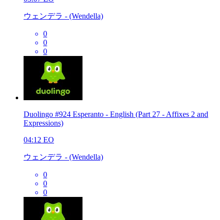
ウェンデラ - (Wendella)
0
0
0
Duolingo #924 Esperanto - English (Part 27 - Affixes 2 and
Expressions)
04:12
EO
ウェンデラ - (Wendella)
0
0
0