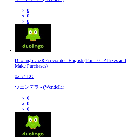
0
0
0
Duolingo #538 Esperanto - English (Part 10 - Affixes and
Make Purchases)
02:54
EO
ウェンデラ - (Wendella)
0
0
0