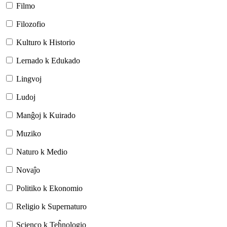
Filmo
Filozofio
Kulturo k Historio
Lernado k Edukado
Lingvoj
Ludoj
Manĝoj k Kuirado
Muziko
Naturo k Medio
Novaĵo
Politiko k Ekonomio
Religio k Supernaturo
Scienco k Teĥnologio