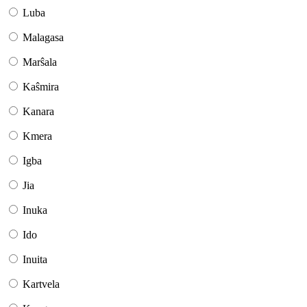
Luba
Malagasa
Marŝala
Kaŝmira
Kanara
Kmera
Igba
Jia
Inuka
Ido
Inuita
Kartvela