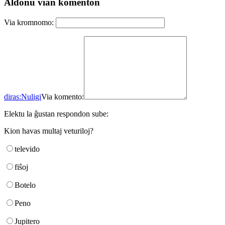
Aldonu vian komenton
Via kromnomo:
diras:
Nuligi
Via komento:
Elektu la ĝustan respondon sube:
Kion havas multaj veturiloj?
televido
fiŝoj
Botelo
Peno
Jupitero