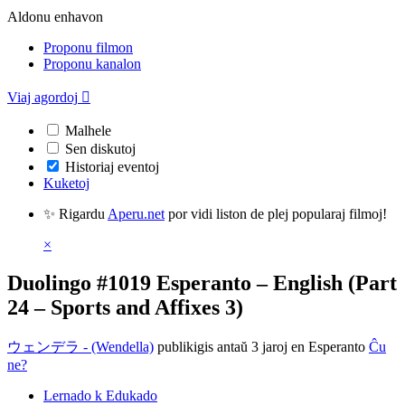
Aldonu enhavon
Proponu filmon
Proponu kanalon
Viaj agordoj

Malhele
Sen diskutoj
Historiaj eventoj
Kuketoj
✨ Rigardu
Aperu.net
por vidi liston de plej popularaj filmoj!
×
Duolingo #1019 Esperanto – English (Part
24 – Sports and Affixes 3)
ウェンデラ - (Wendella)
publikigis antaŭ 3 jaroj
en Esperanto
Ĉu
ne?
Lernado k Edukado