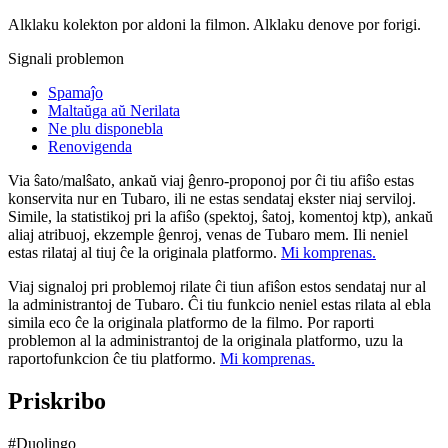
Alklaku kolekton por aldoni la filmon. Alklaku denove por forigi.
Signali problemon
Spamaĵo
Maltaŭga aŭ Nerilata
Ne plu disponebla
Renovigenda
Via ŝato/malŝato, ankaŭ viaj ĝenro-proponoj por ĉi tiu afiŝo estas
konservita nur en Tubaro, ili ne estas sendataj ekster niaj serviloj.
Simile, la statistikoj pri la afiŝo (spektoj, ŝatoj, komentoj ktp), ankaŭ
aliaj atribuoj, ekzemple ĝenroj, venas de Tubaro mem. Ili neniel
estas rilataj al tiuj ĉe la originala platformo.
Mi komprenas.
Viaj signaloj pri problemoj rilate ĉi tiun afiŝon estos sendataj nur al
la administrantoj de Tubaro. Ĉi tiu funkcio neniel estas rilata al ebla
simila eco ĉe la originala platformo de la filmo. Por raporti
problemon al la administrantoj de la originala platformo, uzu la
raportofunkcion ĉe tiu platformo.
Mi komprenas.
Priskribo
#Duolingo