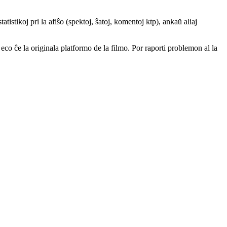
atistikoj pri la afiŝo (spektoj, ŝatoj, komentoj ktp), ankaŭ aliaj
a eco ĉe la originala platformo de la filmo. Por raporti problemon al la