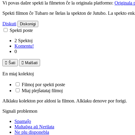
Vi povas daŭre spekti la filmeton ĉe la originala platformo:
Originala 
Spekti filmon ĉe Tubaro ne ŝtelas la spekton de Jutubo. La spekto e
Diskuti
Diskonigi
Spekti poste
2 Spektoj
Komentu!
0

Ŝati

Malŝati
En miaj kolektoj
Filmoj por spekti poste
Miaj plejŝatataj filmoj
Alklaku kolekton por aldoni la filmon. Alklaku denove por forigi.
Signali problemon
Spamaĵo
Maltaŭga aŭ Nerilata
Ne plu disponebla