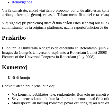
Renovigenda
Via ŝato/malŝato, ankaŭ viaj ĝenro-proponoj por ĉi tiu afiŝo estas konserv
atribuoj, ekzemple ĝenroj, venas de Tubaro mem. Ili neniel estas rilataj
Viaj signaloj pri problemoj rilate ĉi tiun afiŝon estos sendataj nur al l
administrantoj de la originala platformo, uzu la raportofunkcion ĉe ti
Priskribo
Bildoj pri la Universala Kongreso de esperanto en Roterdamo (julio 
Images du Congrès Universel d’espéranto à Rotterdam (Juillet 2008)
Pictures of the Universal Congress in Rotterdam (July 2008)
Komentoj
Kaŝi diskutojn
Bonvolu atenti pri la jenaj punktoj:
Via komento publikiĝos tuje, senkontrole. Bonvolu ne enmeti p
Se vi intencas komuniki kun la aŭtoro, komentu ankaŭ ĉe la ofic
Malrespektaj aŭ insultaj komentoj povas esti forigitaj aŭ redakti