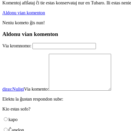
Komentoj afiŝataj ĉi tie estas konservataj nur en Tubaro. Ili estas neni
Aldonu vian komenton
Neniu kometo ĝis nun!
Aldonu vian komenton
Via kromnomo:
diras:
Nuligi
Via komento:
Elektu la ĝustan respondon sube:
Kio estas sofo?
kapo
Ĉapelon