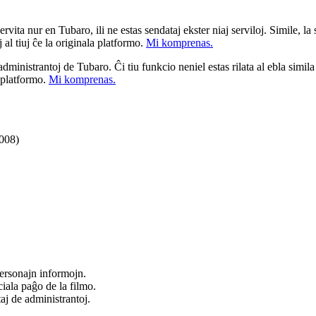
ita nur en Tubaro, ili ne estas sendataj ekster niaj serviloj. Simile, la st
 al tiuj ĉe la originala platformo.
Mi komprenas.
a administrantoj de Tubaro. Ĉi tiu funkcio neniel estas rilata al ebla simil
u platformo.
Mi komprenas.
2008)
ersonajn informojn.
iala paĝo de la filmo.
taj de administrantoj.