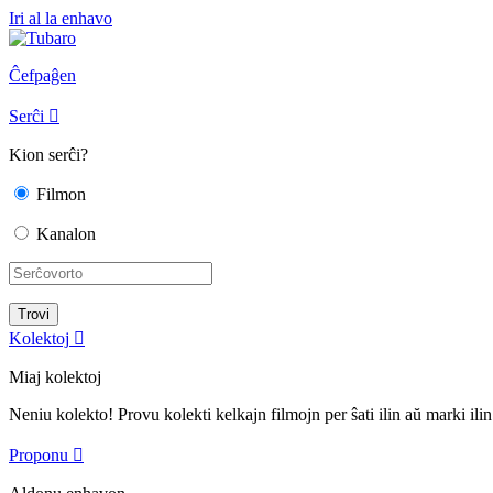
Iri al la enhavo
Ĉefpaĝen
Serĉi

Kion serĉi?
Filmon
Kanalon
Kolektoj

Miaj kolektoj
Neniu kolekto! Provu kolekti kelkajn filmojn per ŝati ilin aŭ marki ilin
Proponu
