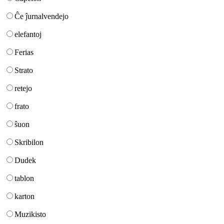
Ĉe ĵurnalvendejo
elefantoj
Ferias
Strato
retejo
frato
ŝuon
Skribilon
Dudek
tablon
karton
Muzikisto