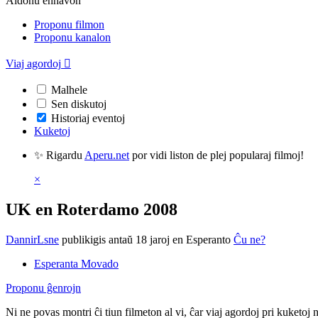
Aldonu enhavon
Proponu filmon
Proponu kanalon
Viaj agordoj

Malhele
Sen diskutoj
Historiaj eventoj
Kuketoj
✨ Rigardu
Aperu.net
por vidi liston de plej popularaj filmoj!
×
UK en Roterdamo 2008
DannirLsne
publikigis antaŭ 18 jaroj
en Esperanto
Ĉu ne?
Esperanta Movado
Proponu ĝenrojn
Ni ne povas montri ĉi tiun filmeton al vi, ĉar viaj agordoj pri kuketoj 