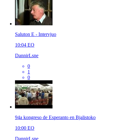
Saluton E - Intervjuo
10:04
EO
DannirLsne
0
1
0
94a kongreso de Esperanto en Bjalistoko
10:00
EO
DannirLsne