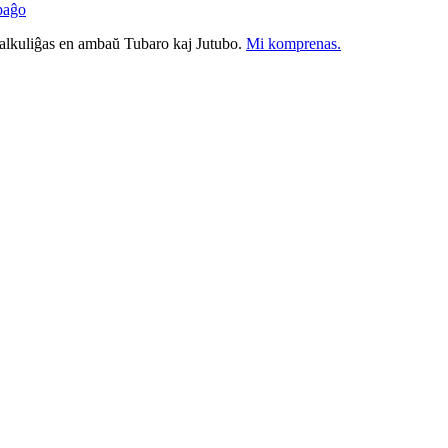
paĝo
nkalkuliĝas en ambaŭ Tubaro kaj Jutubo.
Mi komprenas.