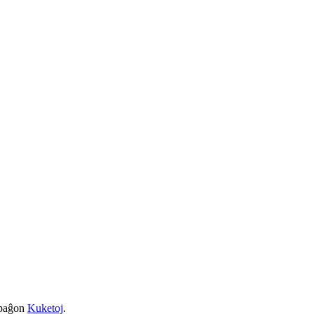
a paĝon
Kuketoj
.