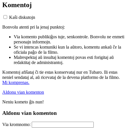
Komentoj
Kaŝi diskutojn
Bonvolu atenti pri la jenaj punktoj:
Via komento publikiĝos tuje, senkontrole. Bonvolu ne enmeti
personajn informojn.
Se vi intencas komuniki kun la aŭtoro, komentu ankaŭ ĉe la
oficiala paĝo de la filmo.
Malrespektaj aŭ insultaj komentoj povas esti forigitaj aŭ
redaktitaj de administrantoj.
Komentoj afiŝataj ĉi tie estas konservataj nur en Tubaro. Ili estas
neniel sendataj al, aŭ ricevataj de la devena platformo de la filmo.
Mi komprenas.
Aldonu vian komenton
Neniu kometo ĝis nun!
Aldonu vian komenton
Via kromnomo: