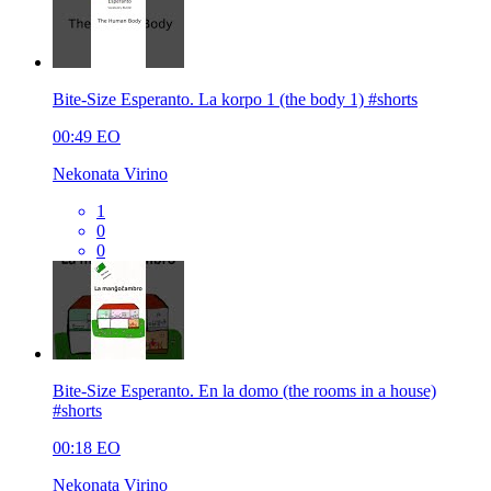
Bite-Size Esperanto. La korpo 1 (the body 1) #shorts
00:49
EO
Nekonata Virino
1
0
0
Bite-Size Esperanto. En la domo (the rooms in a house)
#shorts
00:18
EO
Nekonata Virino