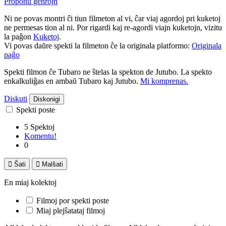
Proponu ĝenrojn
Ni ne povas montri ĉi tiun filmeton al vi, ĉar viaj agordoj pri kuketoj
ne permesas tion al ni. Por rigardi kaj re-agordi viajn kuketojn, vizitu
la paĝon
Kuketoj
.
Vi povas daŭre spekti la filmeton ĉe la originala platformo:
Originala
paĝo
Spekti filmon ĉe Tubaro ne ŝtelas la spekton de Jutubo. La spekto
enkalkuliĝas en ambaŭ Tubaro kaj Jutubo.
Mi komprenas.
Diskuti
Diskonigi
Spekti poste
5 Spektoj
Komentu!
0

Ŝati

Malŝati
En miaj kolektoj
Filmoj por spekti poste
Miaj plejŝatataj filmoj