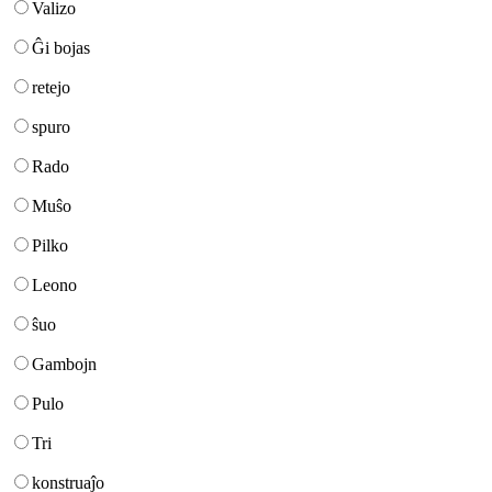
Valizo
Ĝi bojas
retejo
spuro
Rado
Muŝo
Pilko
Leono
ŝuo
Gambojn
Pulo
Tri
konstruaĵo