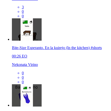
3
0
0
Bite-Size Esperanto. En la kuirejo (In the kitchen) #shorts
00:26
EO
Nekonata Virino
0
0
0