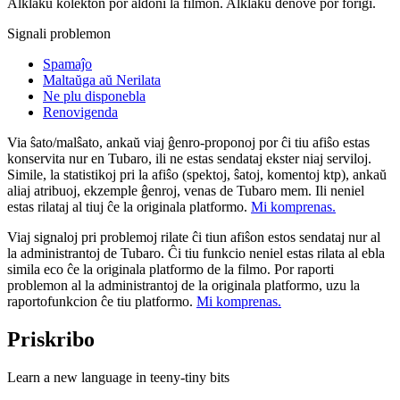
Alklaku kolekton por aldoni la filmon. Alklaku denove por forigi.
Signali problemon
Spamaĵo
Maltaŭga aŭ Nerilata
Ne plu disponebla
Renovigenda
Via ŝato/malŝato, ankaŭ viaj ĝenro-proponoj por ĉi tiu afiŝo estas
konservita nur en Tubaro, ili ne estas sendataj ekster niaj serviloj.
Simile, la statistikoj pri la afiŝo (spektoj, ŝatoj, komentoj ktp), ankaŭ
aliaj atribuoj, ekzemple ĝenroj, venas de Tubaro mem. Ili neniel
estas rilataj al tiuj ĉe la originala platformo.
Mi komprenas.
Viaj signaloj pri problemoj rilate ĉi tiun afiŝon estos sendataj nur al
la administrantoj de Tubaro. Ĉi tiu funkcio neniel estas rilata al ebla
simila eco ĉe la originala platformo de la filmo. Por raporti
problemon al la administrantoj de la originala platformo, uzu la
raportofunkcion ĉe tiu platformo.
Mi komprenas.
Priskribo
Learn a new language in teeny-tiny bits