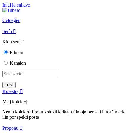
Iri al la enhavo
Ĉefpaĝen
Serĉi

Kion serĉi?
Filmon
Kanalon
Kolektoj

Miaj kolektoj
Neniu kolekto! Provu kolekti kelkajn filmojn per ŝati ilin aŭ marki
ilin por spekti poste
Proponu
