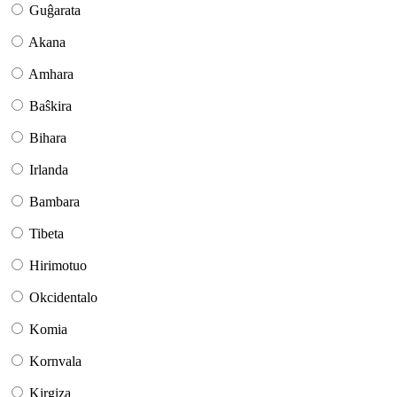
Guĝarata
Akana
Amhara
Baŝkira
Bihara
Irlanda
Bambara
Tibeta
Hirimotuo
Okcidentalo
Komia
Kornvala
Kirgiza