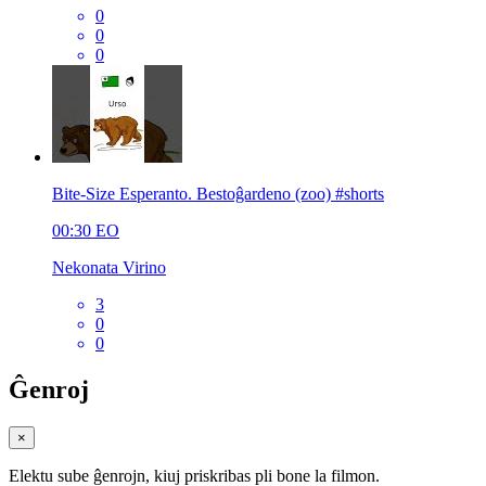
0
0
0
Bite-Size Esperanto. Bestoĝardeno (zoo) #shorts
00:30
EO
Nekonata Virino
3
0
0
Ĝenroj
×
Elektu sube ĝenrojn, kiuj priskribas pli bone la filmon.