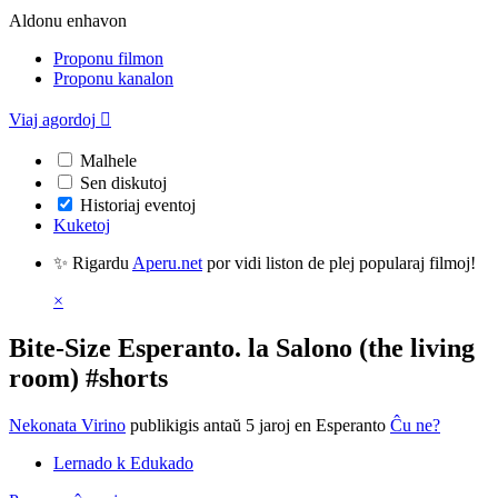
Aldonu enhavon
Proponu filmon
Proponu kanalon
Viaj agordoj

Malhele
Sen diskutoj
Historiaj eventoj
Kuketoj
✨ Rigardu
Aperu.net
por vidi liston de plej popularaj filmoj!
×
Bite-Size Esperanto. la Salono (the living
room) #shorts
Nekonata Virino
publikigis antaŭ 5 jaroj
en Esperanto
Ĉu ne?
Lernado k Edukado