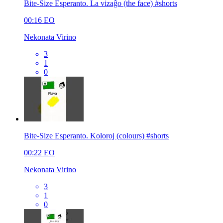
Bite-Size Esperanto. La vizaĝo (the face) #shorts
00:16
EO
Nekonata Virino
3
1
0
Bite-Size Esperanto. Koloroj (colours) #shorts
00:22
EO
Nekonata Virino
3
1
0