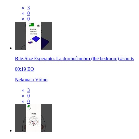
3
0
0
Bite-Size Esperanto. La dormoĉambro (the bedroom) #shorts
00:19
EO
Nekonata Virino
3
0
0