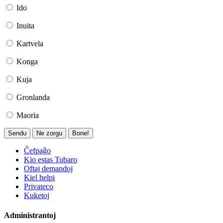
Ido
Inuita
Kartvela
Konga
Kuja
Gronlanda
Maoria
Sendu
Ne zorgu
Bone!
Ĉefpaĝo
Kio estas Tubaro
Oftaj demandoj
Kiel helpi
Privateco
Kuketoj
Administrantoj