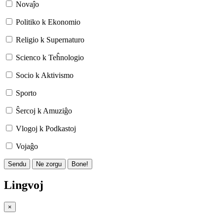
Novaĵo
Politiko k Ekonomio
Religio k Supernaturo
Scienco k Teĥnologio
Socio k Aktivismo
Sporto
Ŝercoj k Amuziĝo
Vlogoj k Podkastoj
Vojaĝo
Sendu
Ne zorgu
Bone!
Lingvoj
×