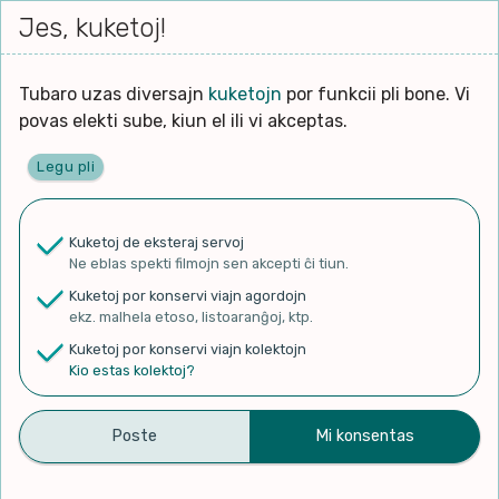
Iri




elektu
Jes, kuketoj!
Serĉi
Kolektoj
Proponu
Viaj
al
Filmo
tiun,
agor
la
kiu
enhavo
Tubaro uzas diversajn
kuketojn
por funkcii pli bone. Vi
Filozofio
plej
povas elekti sube, kiun el ili vi akceptas.
gravas
Kulturo k Historio
laŭ
Legu pli
vi.
Ĉefpaĝen
Lernado k Edukado
u
Ne
Kuketoj de eksteraj servoj
La
Lingvoj
Ne eblas spekti filmojn sen akcepti ĉi tiun.
ĉefa
✨ Rigardu
Aperu.net
por vidi liston
zorgu
Kuketoj por konservi viajn agordojn
de plej popularaj filmoj!
lingvo
Ludoj
ekz. malhela etoso, listoaranĝoj, ktp.
×
uzita
Kuketoj por konservi viajn kolektojn
en
Manĝoj k Kuirado
Kio estas kolektoj?
la
filmo:
Muziko
Montoj, aŭtoj, kaj nokta
Naturo k Medio
Filtru