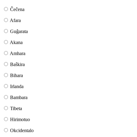
Ĉeĉena
Afara
Guĝarata
Akana
Amhara
Baŝkira
Bihara
Irlanda
Bambara
Tibeta
Hirimotuo
Okcidentalo