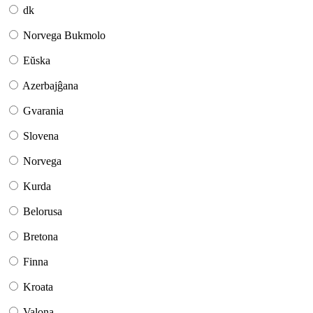
dk
Norvega Bukmolo
Eŭska
Azerbajĝana
Gvarania
Slovena
Norvega
Kurda
Belorusa
Bretona
Finna
Kroata
Valona