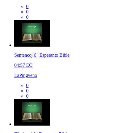
0
0
0
Sentencoj 6 | Esperanto Bible
04:57
EO
LaPingveno
0
0
0