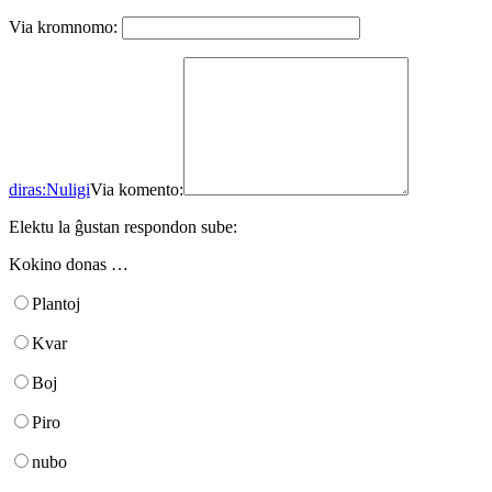
Via kromnomo:
diras:
Nuligi
Via komento:
Elektu la ĝustan respondon sube:
Kokino donas …
Plantoj
Kvar
Boj
Piro
nubo