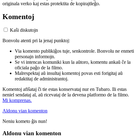
originala verko kaj estas protektita de kopirajtleĝo.
Komentoj
Kaŝi diskutojn
Bonvolu atenti pri la jenaj punktoj:
Via komento publikiĝos tuje, senkontrole. Bonvolu ne enmeti
personajn informojn.
Se vi intencas komuniki kun la aŭtoro, komentu ankaŭ ĉe la
oficiala paĝo de la filmo.
Malrespektaj aŭ insultaj komentoj povas esti forigitaj aŭ
redaktitaj de administrantoj.
Komentoj afiŝataj ĉi tie estas konservataj nur en Tubaro. Ili estas
neniel sendataj al, aŭ ricevataj de la devena platformo de la filmo.
Mi komprenas.
Aldonu vian komenton
Neniu kometo ĝis nun!
Aldonu vian komenton