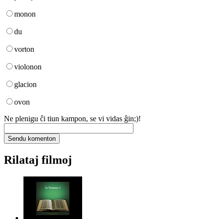
monon
du
vorton
violonon
glacion
ovon
Ne plenigu ĉi tiun kampon, se vi vidas ĝin;)!
Rilataj filmoj