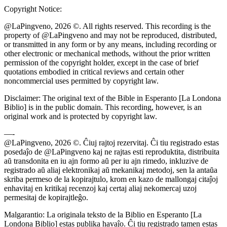
Copyright Notice:
@LaPingveno, 2026 ©. All rights reserved. This recording is the
property of @LaPingveno and may not be reproduced, distributed,
or transmitted in any form or by any means, including recording or
other electronic or mechanical methods, without the prior written
permission of the copyright holder, except in the case of brief
quotations embodied in critical reviews and certain other
noncommercial uses permitted by copyright law.
Disclaimer: The original text of the Bible in Esperanto [La Londona
Biblio] is in the public domain. This recording, however, is an
original work and is protected by copyright law.
—-
@LaPingveno, 2026 ©. Ĉiuj rajtoj rezervitaj. Ĉi tiu registrado estas
posedaĵo de @LaPingveno kaj ne rajtas esti reproduktita, distribuita
aŭ transdonita en iu ajn formo aŭ per iu ajn rimedo, inkluzive de
registrado aŭ aliaj elektronikaj aŭ mekanikaj metodoj, sen la antaŭa
skriba permeso de la kopirajtulo, krom en kazo de mallongaj citaĵoj
enhavitaj en kritikaj recenzoj kaj certaj aliaj nekomercaj uzoj
permesitaj de kopirajtleĝo.
Malgarantio: La originala teksto de la Biblio en Esperanto [La
Londona Biblio] estas publika havaĵo. Ĉi tiu registrado tamen estas