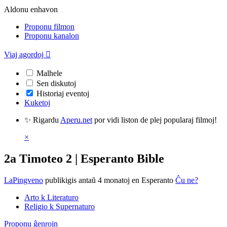
Aldonu enhavon
Proponu filmon
Proponu kanalon
Viaj agordoj

Malhele
Sen diskutoj
Historiaj eventoj
Kuketoj
✨ Rigardu
Aperu.net
por vidi liston de plej popularaj filmoj!
×
2a Timoteo 2 | Esperanto Bible
LaPingveno
publikigis antaŭ 4 monatoj
en Esperanto
Ĉu ne?
Arto k Literaturo
Religio k Supernaturo
Proponu ĝenrojn