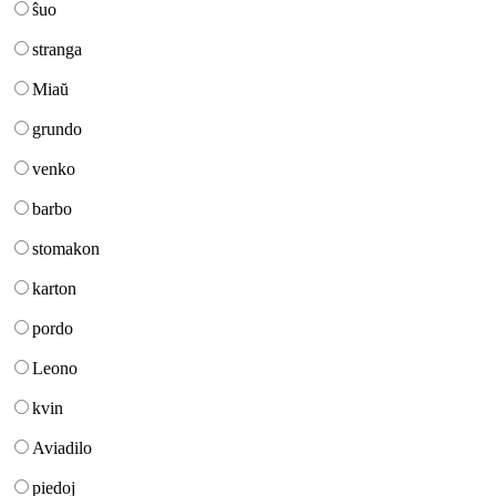
ŝuo
stranga
Miaŭ
grundo
venko
barbo
stomakon
karton
pordo
Leono
kvin
Aviadilo
piedoj