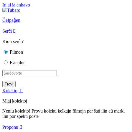
Iri al la enhavo
Ĉefpaĝen
Serĉi

Kion serĉi?
Filmon
Kanalon
Kolektoj

Miaj kolektoj
Neniu kolekto! Provu kolekti kelkajn filmojn per ŝati ilin aŭ marki
ilin por spekti poste
Proponu
