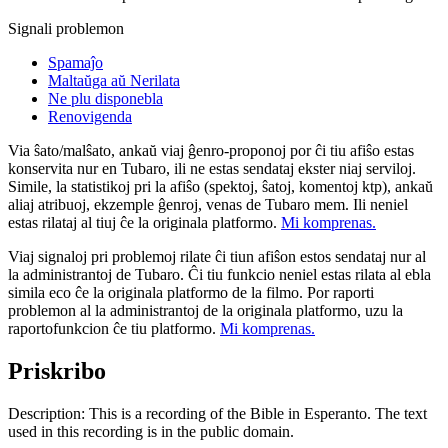
Signali problemon
Spamaĵo
Maltaŭga aŭ Nerilata
Ne plu disponebla
Renovigenda
Via ŝato/malŝato, ankaŭ viaj ĝenro-proponoj por ĉi tiu afiŝo estas
konservita nur en Tubaro, ili ne estas sendataj ekster niaj serviloj.
Simile, la statistikoj pri la afiŝo (spektoj, ŝatoj, komentoj ktp), ankaŭ
aliaj atribuoj, ekzemple ĝenroj, venas de Tubaro mem. Ili neniel
estas rilataj al tiuj ĉe la originala platformo.
Mi komprenas.
Viaj signaloj pri problemoj rilate ĉi tiun afiŝon estos sendataj nur al
la administrantoj de Tubaro. Ĉi tiu funkcio neniel estas rilata al ebla
simila eco ĉe la originala platformo de la filmo. Por raporti
problemon al la administrantoj de la originala platformo, uzu la
raportofunkcion ĉe tiu platformo.
Mi komprenas.
Priskribo
Description: This is a recording of the Bible in Esperanto. The text
used in this recording is in the public domain.