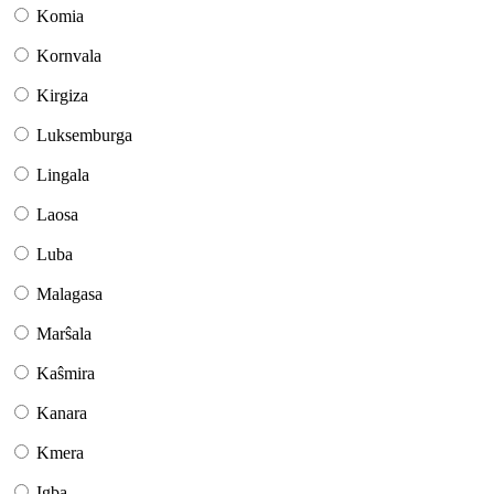
Komia
Kornvala
Kirgiza
Luksemburga
Lingala
Laosa
Luba
Malagasa
Marŝala
Kaŝmira
Kanara
Kmera
Igba