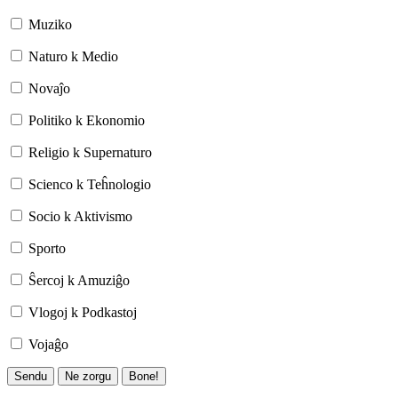
Muziko
Naturo k Medio
Novaĵo
Politiko k Ekonomio
Religio k Supernaturo
Scienco k Teĥnologio
Socio k Aktivismo
Sporto
Ŝercoj k Amuziĝo
Vlogoj k Podkastoj
Vojaĝo
Sendu
Ne zorgu
Bone!