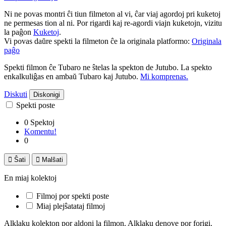
Ni ne povas montri ĉi tiun filmeton al vi, ĉar viaj agordoj pri kuketoj
ne permesas tion al ni. Por rigardi kaj re-agordi viajn kuketojn, vizitu
la paĝon
Kuketoj
.
Vi povas daŭre spekti la filmeton ĉe la originala platformo:
Originala
paĝo
Spekti filmon ĉe Tubaro ne ŝtelas la spekton de Jutubo. La spekto
enkalkuliĝas en ambaŭ Tubaro kaj Jutubo.
Mi komprenas.
Diskuti
Diskonigi
Spekti poste
0 Spektoj
Komentu!
0

Ŝati

Malŝati
En miaj kolektoj
Filmoj por spekti poste
Miaj plejŝatataj filmoj
Alklaku kolekton por aldoni la filmon. Alklaku denove por forigi.