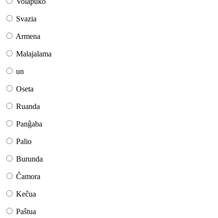
Volapuko
Svazia
Armena
Malajalama
un
Oseta
Ruanda
Panĝaba
Palio
Burunda
Ĉamora
Keĉua
Paŝtua