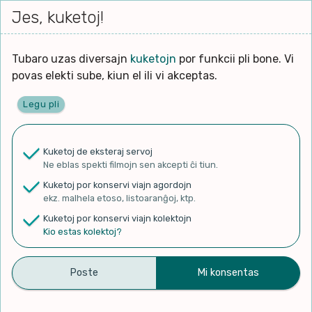
Iri




elektu
Jes, kuketoj!
Serĉi
Kolektoj
Proponu
Viaj
al
Filmo
tiun,
agor
la
kiu
enhavo
Tubaro uzas diversajn
kuketojn
por funkcii pli bone. Vi
Filozofio
plej
Ĉefpaĝen
povas elekti sube, kiun el ili vi akceptas.
gravas
Kulturo k Historio
laŭ
Legu pli
vi.
Lernado k Edukado
✨ Rigardu
Aperu.net
por vidi liston
de plej popularaj filmoj!
u
Ne
Kuketoj de eksteraj servoj
×
La
Lingvoj
Ne eblas spekti filmojn sen akcepti ĉi tiun.
ĉefa
zorgu
Kuketoj por konservi viajn agordojn
lingvo
Ludoj
ekz. malhela etoso, listoaranĝoj, ktp.
uzita
Kuketoj por konservi viajn kolektojn
en
Manĝoj k Kuirado
Kio estas kolektoj?
Kebab Turki Baba Husien Di
la
filmo:
Muziko
Sebarkan Dalam Bahasa
Naturo k Medio
Eropa Oleh Doktoro
Filtru