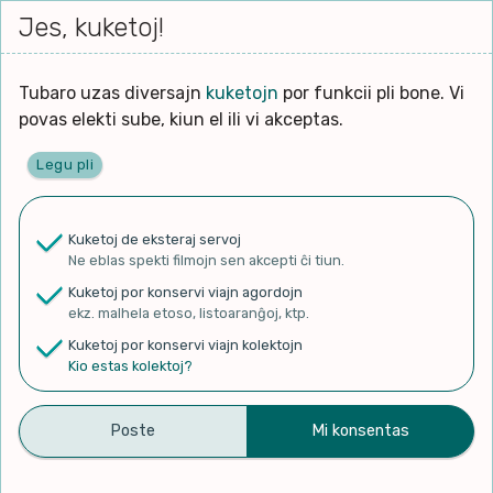
Iri




elektu
Jes, kuketoj!
Serĉi
Kolektoj
Proponu
Viaj
al
Filmo
tiun,
agord
la
kiu
enhavo
Tubaro uzas diversajn
kuketojn
por funkcii pli bone. Vi
Filozofio
plej
povas elekti sube, kiun el ili vi akceptas.
gravas
Kulturo k Historio
laŭ
Legu pli
vi.
Ĉefpaĝen
Lernado k Edukado
u
Ne
Kuketoj de eksteraj servoj
La
Lingvoj
Ne eblas spekti filmojn sen akcepti ĉi tiun.
ĉefa
✨ Rigardu
Aperu.net
por vidi liston
zorgu
Kuketoj por konservi viajn agordojn
de plej popularaj filmoj!
lingvo
Ludoj
ekz. malhela etoso, listoaranĝoj, ktp.
×
uzita
Kuketoj por konservi viajn kolektojn
en
Manĝoj k Kuirado
Kio estas kolektoj?
la
filmo:
Muziko
56-a ILEI-Kongreso:
Naturo k Medio
Filtru