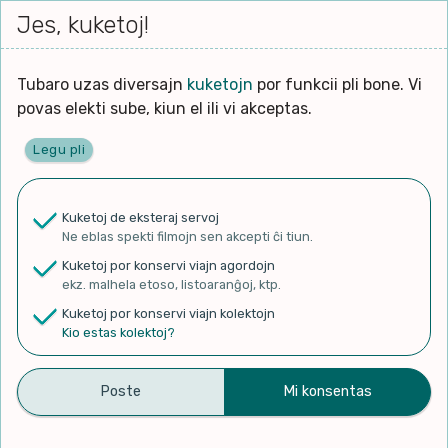
Iri




elektu
Jes, kuketoj!
Serĉi
Kolektoj
Proponu
Viaj
al
Filmo
tiun,
agord
la
kiu
enhavo
Tubaro uzas diversajn
kuketojn
por funkcii pli bone. Vi
Filozofio
plej
povas elekti sube, kiun el ili vi akceptas.
gravas
Kulturo k Historio
laŭ
Legu pli
vi.
Ĉefpaĝen
Lernado k Edukado
u
Ne
Kuketoj de eksteraj servoj
La
Lingvoj
Ne eblas spekti filmojn sen akcepti ĉi tiun.
ĉefa
✨ Rigardu
Aperu.net
por vidi liston
zorgu
Kuketoj por konservi viajn agordojn
de plej popularaj filmoj!
lingvo
Ludoj
ekz. malhela etoso, listoaranĝoj, ktp.
×
uzita
Kuketoj por konservi viajn kolektojn
en
Manĝoj k Kuirado
Kio estas kolektoj?
la
filmo:
Muziko
La Dioj – Martin & La Talpoj |
Naturo k Medio
Filtru