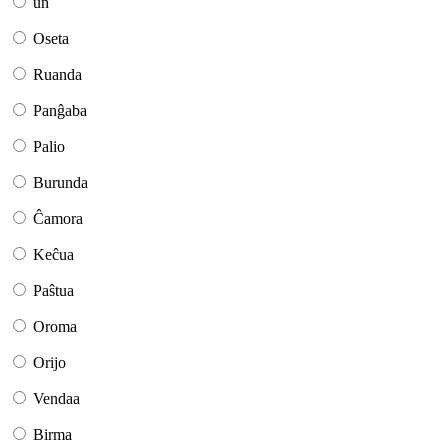
un
Oseta
Ruanda
Panĝaba
Palio
Burunda
Ĉamora
Keĉua
Paŝtua
Oroma
Orijo
Vendaa
Birma