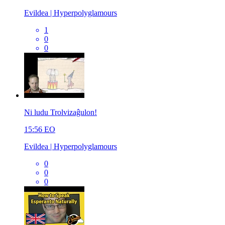
Evildea | Hyperpolyglamours
1
0
0
Ni ludu Trolvizaĝulon!
15:56
EO
Evildea | Hyperpolyglamours
0
0
0