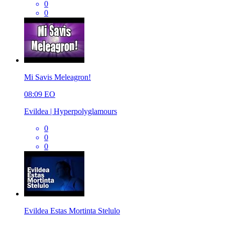
0
0
Mi Savis Meleagron!
08:09
EO
Evildea | Hyperpolyglamours
0
0
0
Evildea Estas Mortinta Stelulo