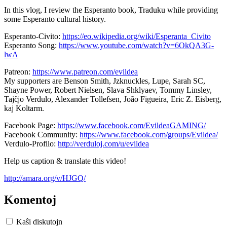
In this vlog, I review the Esperanto book, Traduku while providing
some Esperanto cultural history.
Esperanto-Civito:
https://eo.wikipedia.org/wiki/Esperanta_Civito
Esperanto Song:
https://www.youtube.com/watch?v=6OkQA3G-
lwA
Patreon:
https://www.patreon.com/evildea
My supporters are Benson Smith, Jzknuckles, Lupe, Sarah SC,
Shayne Power, Robert Nielsen, Slava Shklyaev, Tommy Linsley,
Tajĉjo Verdulo, Alexander Tollefsen, João Figueira, Eric Z. Eisberg,
kaj Koltarm.
Facebook Page:
https://www.facebook.com/EvildeaGAMING/
Facebook Community:
https://www.facebook.com/groups/Evildea/
Verdulo-Profilo:
http://verduloj.com/u/evildea
Help us caption & translate this video!
http://amara.org/v/HJGQ/
Komentoj
Kaŝi diskutojn