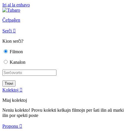
Iri al la enhavo
Ĉefpaĝen
Serĉi

Kion serĉi?
Filmon
Kanalon
Kolektoj

Miaj kolektoj
Neniu kolekto! Provu kolekti kelkajn filmojn per ŝati ilin aŭ marki
ilin por spekti poste
Proponu
