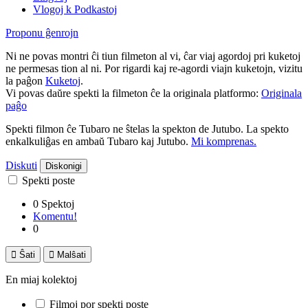
Vlogoj k Podkastoj
Proponu ĝenrojn
Ni ne povas montri ĉi tiun filmeton al vi, ĉar viaj agordoj pri kuketoj
ne permesas tion al ni. Por rigardi kaj re-agordi viajn kuketojn, vizitu
la paĝon
Kuketoj
.
Vi povas daŭre spekti la filmeton ĉe la originala platformo:
Originala
paĝo
Spekti filmon ĉe Tubaro ne ŝtelas la spekton de Jutubo. La spekto
enkalkuliĝas en ambaŭ Tubaro kaj Jutubo.
Mi komprenas.
Diskuti
Diskonigi
Spekti poste
0 Spektoj
Komentu!
0

Ŝati

Malŝati
En miaj kolektoj
Filmoj por spekti poste