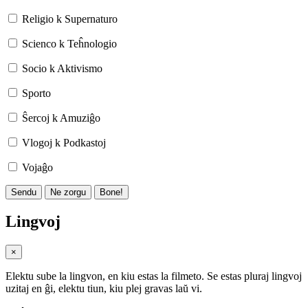
Religio k Supernaturo
Scienco k Teĥnologio
Socio k Aktivismo
Sporto
Ŝercoj k Amuziĝo
Vlogoj k Podkastoj
Vojaĝo
Sendu
Ne zorgu
Bone!
Lingvoj
×
Elektu sube la lingvon, en kiu estas la filmeto. Se estas pluraj lingvoj
uzitaj en ĝi, elektu tiun, kiu plej gravas laŭ vi.