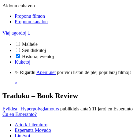
Aldonu enhavon
Proponu filmon
Proponu kanalon
Viaj agordoj

Malhele
Sen diskutoj
Historiaj eventoj
Kuketoj
✨ Rigardu
Aperu.net
por vidi liston de plej popularaj filmoj!
×
Traduku – Book Review
Evildea | Hyperpolyglamours
publikigis antaŭ 11 jaroj
en Esperanto
Ĉu en Esperanto?
Arto k Literaturo
Esperanta Movado
Lingvoj