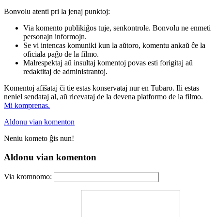
Bonvolu atenti pri la jenaj punktoj:
Via komento publikiĝos tuje, senkontrole. Bonvolu ne enmeti
personajn informojn.
Se vi intencas komuniki kun la aŭtoro, komentu ankaŭ ĉe la
oficiala paĝo de la filmo.
Malrespektaj aŭ insultaj komentoj povas esti forigitaj aŭ
redaktitaj de administrantoj.
Komentoj afiŝataj ĉi tie estas konservataj nur en Tubaro. Ili estas
neniel sendataj al, aŭ ricevataj de la devena platformo de la filmo.
Mi komprenas.
Aldonu vian komenton
Neniu kometo ĝis nun!
Aldonu vian komenton
Via kromnomo: