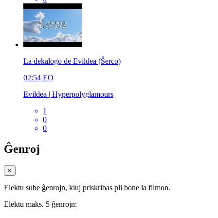
La dekalogo de Evildea (Ŝerco)
02:54
EO
Evildea | Hyperpolyglamours
1
0
0
Ĝenroj
×
Elektu sube ĝenrojn, kiuj priskribas pli bone la filmon.
Elektu maks. 5 ĝenrojn: