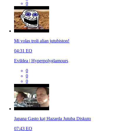
0
Mi volas troli alian jutubiston!
04:31
EO
Evildea | Hyperpolyglamours
0
0
0
Japana Gasto kaj Hazarda Jutuba Diskuto
07:43
EO