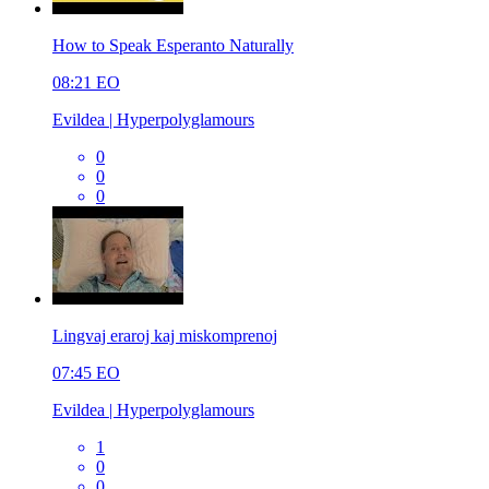
How to Speak Esperanto Naturally
08:21
EO
Evildea | Hyperpolyglamours
0
0
0
Lingvaj eraroj kaj miskomprenoj
07:45
EO
Evildea | Hyperpolyglamours
1
0
0