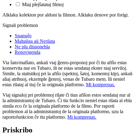
Miaj plejŝatataj filmoj
Alklaku kolekton por aldoni la filmon. Alklaku denove por forigi.
Signali problemon
Spamaĵo
Maltaŭga aŭ Nerilata
Ne plu disponebla
Renovigenda
Via ŝato/malŝato, ankaŭ viaj ĝenro-proponoj por ĉi tiu afiŝo estas
konservita nur en Tubaro, ili ne estas sendataj ekster niaj serviloj.
Simile, la statistikoj pri la afiŝo (spektoj, ŝatoj, komentoj ktp), ankaŭ
aliaj atribuoj, ekzemple ĝenroj, venas de Tubaro mem. Ili neniel
estas rilataj al tiuj ĉe la originala platformo.
Mi komprenas.
Viaj signaloj pri problemoj rilate ĉi tiun afiŝon estos sendataj nur al
la administrantoj de Tubaro. Ĉi tiu funkcio neniel estas rilata al ebla
simila eco ĉe la originala platformo de la filmo. Por raporti
problemon al la administrantoj de la originala platformo, uzu la
raportofunkcion ĉe tiu platformo.
Mi komprenas.
Priskribo