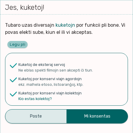
Iri




elektu
Jes, kuketoj!
Serĉi
Kolektoj
Proponu
Viaj
al
Filmo
tiun,
agor
la
kiu
enhavo
Tubaro uzas diversajn
kuketojn
por funkcii pli bone. Vi
Filozofio
plej
Ĉefpaĝen
povas elekti sube, kiun el ili vi akceptas.
gravas
Kulturo k Historio
laŭ
Legu pli
vi.
Lernado k Edukado
✨ Rigardu
Aperu.net
por vidi liston
de plej popularaj filmoj!
u
Ne
Kuketoj de eksteraj servoj
×
La
Lingvoj
Ne eblas spekti filmojn sen akcepti ĉi tiun.
ĉefa
zorgu
Kuketoj por konservi viajn agordojn
lingvo
Ludoj
ekz. malhela etoso, listoaranĝoj, ktp.
uzita
Kuketoj por konservi viajn kolektojn
en
Manĝoj k Kuirado
Kio estas kolektoj?
Nu, Di’ nenion diris –
la
filmo:
Muziko
Concha de Marco – Miguel
Naturo k Medio
Fernández – Esperanto
Filtru