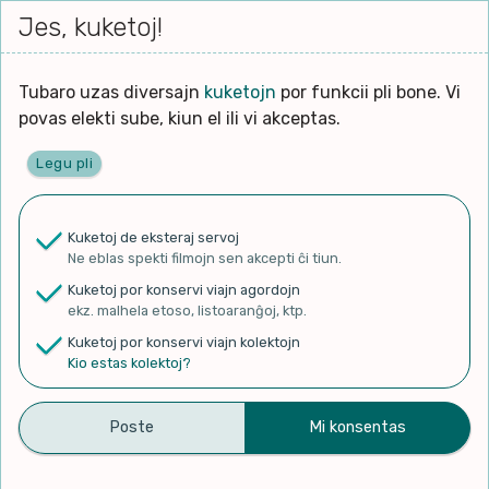
Iri




elektu
Jes, kuketoj!
Serĉi
Kolektoj
Proponu
Viaj
al
Filmo
tiun,
agor
la
kiu
enhavo
Tubaro uzas diversajn
kuketojn
por funkcii pli bone. Vi
Filozofio
plej
povas elekti sube, kiun el ili vi akceptas.
gravas
Kulturo k Historio
laŭ
Legu pli
vi.
Ĉefpaĝen
Lernado k Edukado
u
Ne
Kuketoj de eksteraj servoj
La
Lingvoj
Ne eblas spekti filmojn sen akcepti ĉi tiun.
ĉefa
✨ Rigardu
Aperu.net
por vidi liston
zorgu
Kuketoj por konservi viajn agordojn
de plej popularaj filmoj!
lingvo
Ludoj
ekz. malhela etoso, listoaranĝoj, ktp.
×
uzita
Kuketoj por konservi viajn kolektojn
en
Manĝoj k Kuirado
Kio estas kolektoj?
la
filmo:
Muziko
EsperoNova #1 – Ĥurbo kaj
Naturo k Medio
Filtru