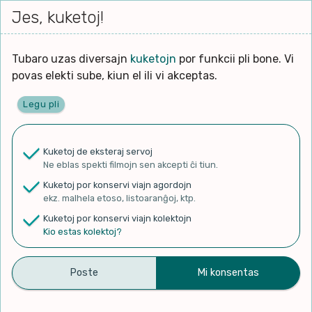
Iri




elektu
Jes, kuketoj!
Serĉi
Kolektoj
Proponu
Viaj
al
Filmo
tiun,
agord
la
kiu
enhavo
Tubaro uzas diversajn
kuketojn
por funkcii pli bone. Vi
Filozofio
plej
povas elekti sube, kiun el ili vi akceptas.
gravas
Kulturo k Historio
laŭ
Legu pli
vi.
Ĉefpaĝen
Lernado k Edukado
u
Ne
Kuketoj de eksteraj servoj
La
Lingvoj
Ne eblas spekti filmojn sen akcepti ĉi tiun.
ĉefa
✨ Rigardu
Aperu.net
por vidi liston
zorgu
Kuketoj por konservi viajn agordojn
de plej popularaj filmoj!
lingvo
Ludoj
ekz. malhela etoso, listoaranĝoj, ktp.
×
uzita
Kuketoj por konservi viajn kolektojn
en
Manĝoj k Kuirado
Kio estas kolektoj?
la
filmo:
Muziko
Florido/Florida
Naturo k Medio
Filtru