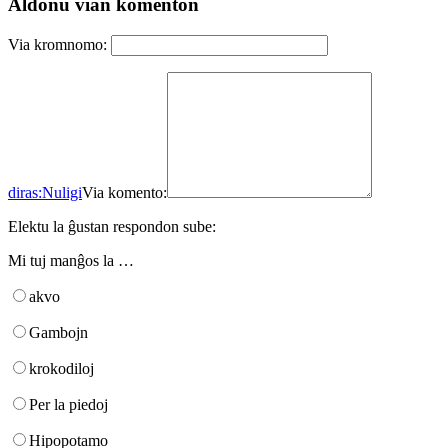
Aldonu vian komenton
Via kromnomo:
diras:
Nuligi
Via komento:
Elektu la ĝustan respondon sube:
Mi tuj manĝos la …
akvo
Gambojn
krokodiloj
Per la piedoj
Hipopotamo