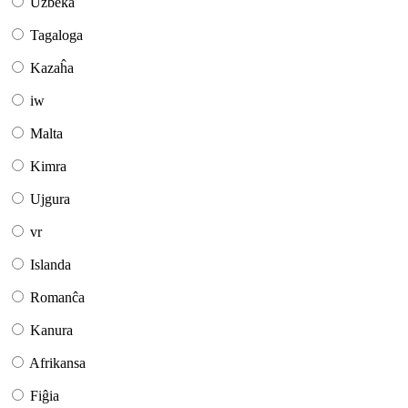
Uzbeka
Tagaloga
Kazaĥa
iw
Malta
Kimra
Ujgura
vr
Islanda
Romanĉa
Kanura
Afrikansa
Fiĝia