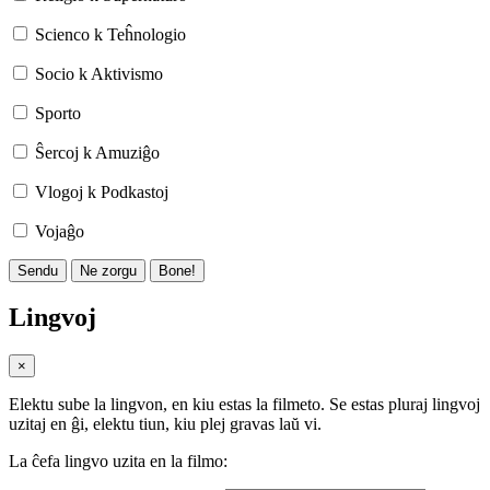
Scienco k Teĥnologio
Socio k Aktivismo
Sporto
Ŝercoj k Amuziĝo
Vlogoj k Podkastoj
Vojaĝo
Sendu
Ne zorgu
Bone!
Lingvoj
×
Elektu sube la lingvon, en kiu estas la filmeto. Se estas pluraj lingvoj
uzitaj en ĝi, elektu tiun, kiu plej gravas laŭ vi.
La ĉefa lingvo uzita en la filmo: