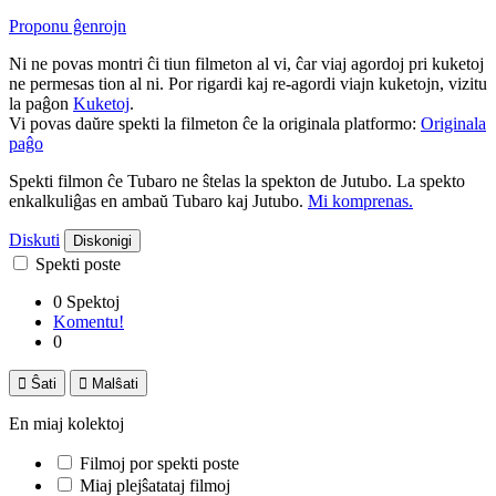
Proponu ĝenrojn
Ni ne povas montri ĉi tiun filmeton al vi, ĉar viaj agordoj pri kuketoj
ne permesas tion al ni. Por rigardi kaj re-agordi viajn kuketojn, vizitu
la paĝon
Kuketoj
.
Vi povas daŭre spekti la filmeton ĉe la originala platformo:
Originala
paĝo
Spekti filmon ĉe Tubaro ne ŝtelas la spekton de Jutubo. La spekto
enkalkuliĝas en ambaŭ Tubaro kaj Jutubo.
Mi komprenas.
Diskuti
Diskonigi
Spekti poste
0 Spektoj
Komentu!
0

Ŝati

Malŝati
En miaj kolektoj
Filmoj por spekti poste
Miaj plejŝatataj filmoj