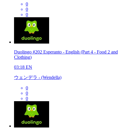
0
0
0
Duolingo #202 Esperanto - English (Part 4 - Food 2 and
Clothing)
03:18
EN
ウェンデラ - (Wendella)
0
0
0