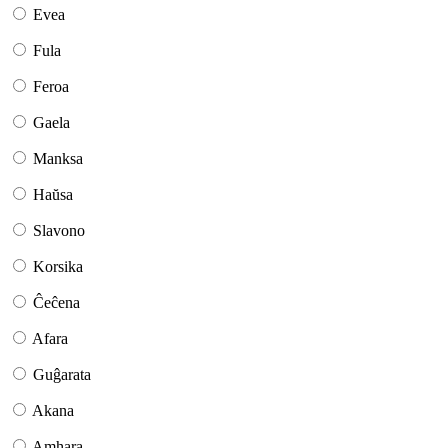
Evea
Fula
Feroa
Gaela
Manksa
Haŭsa
Slavono
Korsika
Ĉeĉena
Afara
Guĝarata
Akana
Amhara