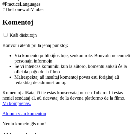
#PracticeLanguages
#TheLonewolfVtuber
Komentoj
Kaŝi diskutojn
Bonvolu atenti pri la jenaj punktoj:
Via komento publikiĝos tuje, senkontrole. Bonvolu ne enmeti
personajn informojn.
Se vi intencas komuniki kun la aŭtoro, komentu ankaŭ ĉe la
oficiala paĝo de la filmo.
Malrespektaj aŭ insultaj komentoj povas esti forigitaj aŭ
redaktitaj de administrantoj.
Komentoj afiŝataj ĉi tie estas konservataj nur en Tubaro. Ili estas
neniel sendataj al, aŭ ricevataj de la devena platformo de la filmo.
Mi komprenas.
Aldonu vian komenton
Neniu kometo ĝis nun!