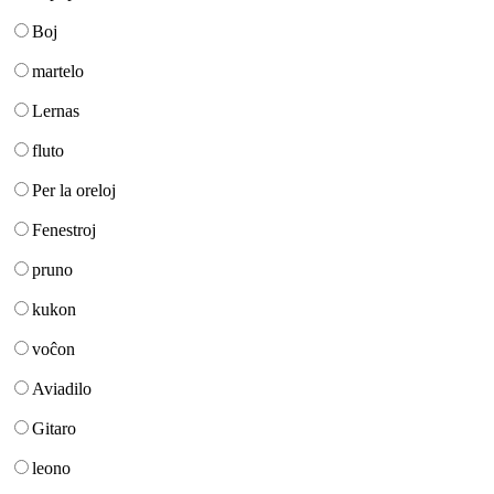
Boj
martelo
Lernas
fluto
Per la oreloj
Fenestroj
pruno
kukon
voĉon
Aviadilo
Gitaro
leono