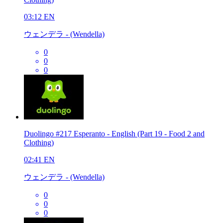
03:12
EN
ウェンデラ - (Wendella)
0
0
0
Duolingo #217 Esperanto - English (Part 19 - Food 2 and
Clothing)
02:41
EN
ウェンデラ - (Wendella)
0
0
0