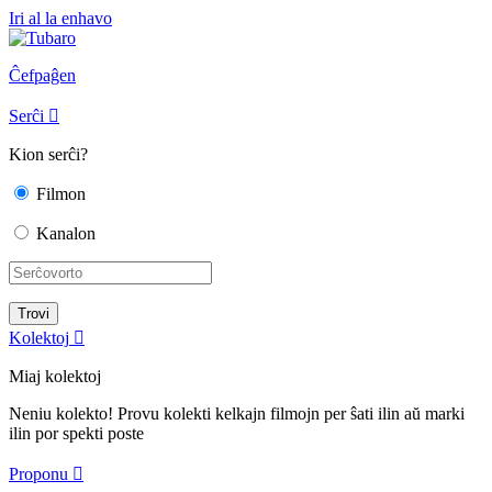
Iri al la enhavo
Ĉefpaĝen
Serĉi

Kion serĉi?
Filmon
Kanalon
Kolektoj

Miaj kolektoj
Neniu kolekto! Provu kolekti kelkajn filmojn per ŝati ilin aŭ marki
ilin por spekti poste
Proponu
