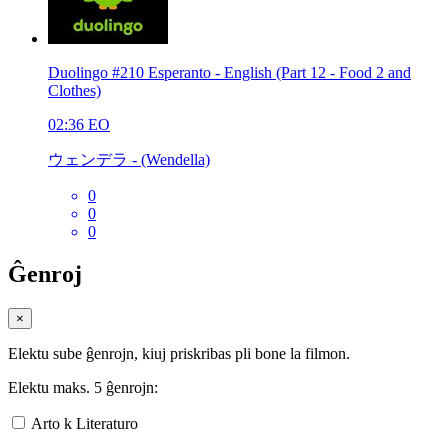
Duolingo #210 Esperanto - English (Part 12 - Food 2 and
Clothes)
02:36
EO
ウェンデラ - (Wendella)
0
0
0
Ĝenroj
×
Elektu sube ĝenrojn, kiuj priskribas pli bone la filmon.
Elektu maks. 5 ĝenrojn:
Arto k Literaturo