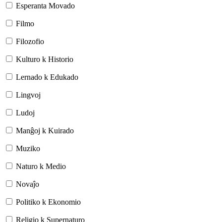
Esperanta Movado
Filmo
Filozofio
Kulturo k Historio
Lernado k Edukado
Lingvoj
Ludoj
Manĝoj k Kuirado
Muziko
Naturo k Medio
Novaĵo
Politiko k Ekonomio
Religio k Supernaturo