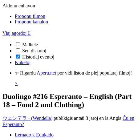
Aldonu enhavon
Proponu filmon
Proponu kanalon
Viaj agordoj

Malhele
Sen diskutoj
Historiaj eventoj
Kuketoj
✨ Rigardu
Aperu.net
por vidi liston de plej popularaj filmoj!
×
Duolingo #216 Esperanto – English (Part
18 – Food 2 and Clothing)
ウェンデラ - (Wendella)
publikigis antaŭ 3 jaroj
en la Angla
Ĉu en
Esperanto?
Lernado k Edukado