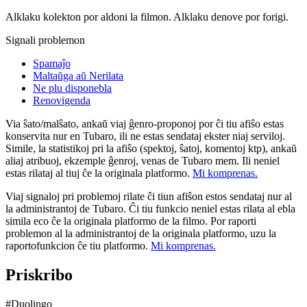
Alklaku kolekton por aldoni la filmon. Alklaku denove por forigi.
Signali problemon
Spamaĵo
Maltaŭga aŭ Nerilata
Ne plu disponebla
Renovigenda
Via ŝato/malŝato, ankaŭ viaj ĝenro-proponoj por ĉi tiu afiŝo estas
konservita nur en Tubaro, ili ne estas sendataj ekster niaj serviloj.
Simile, la statistikoj pri la afiŝo (spektoj, ŝatoj, komentoj ktp), ankaŭ
aliaj atribuoj, ekzemple ĝenroj, venas de Tubaro mem. Ili neniel
estas rilataj al tiuj ĉe la originala platformo.
Mi komprenas.
Viaj signaloj pri problemoj rilate ĉi tiun afiŝon estos sendataj nur al
la administrantoj de Tubaro. Ĉi tiu funkcio neniel estas rilata al ebla
simila eco ĉe la originala platformo de la filmo. Por raporti
problemon al la administrantoj de la originala platformo, uzu la
raportofunkcion ĉe tiu platformo.
Mi komprenas.
Priskribo
#Duolingo