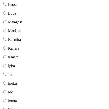
Laosa
Luba
Malagasa
Marŝala
Kaŝmira
Kanara
Kmera
Igba
Jia
Inuka
Ido
Inuita