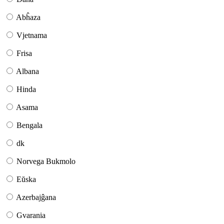
Abĥaza
Vjetnama
Frisa
Albana
Hinda
Asama
Bengala
dk
Norvega Bukmolo
Eŭska
Azerbajĝana
Gvarania