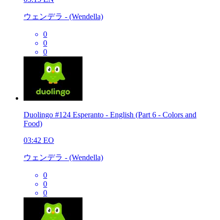
ウェンデラ - (Wendella)
0
0
0
Duolingo #124 Esperanto - English (Part 6 - Colors and
Food)
03:42
EO
ウェンデラ - (Wendella)
0
0
0