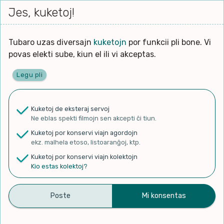
Iri




elektu
Jes, kuketoj!
Serĉi
Kolektoj
Proponu
Viaj
al
Filmo
tiun,
agord
la
kiu
enhavo
Tubaro uzas diversajn
kuketojn
por funkcii pli bone. Vi
Filozofio
plej
povas elekti sube, kiun el ili vi akceptas.
gravas
Kulturo k Historio
laŭ
Legu pli
vi.
Ĉefpaĝen
Lernado k Edukado
u
Ne
Kuketoj de eksteraj servoj
La
Lingvoj
Ne eblas spekti filmojn sen akcepti ĉi tiun.
ĉefa
✨ Rigardu
Aperu.net
por vidi liston
zorgu
Kuketoj por konservi viajn agordojn
de plej popularaj filmoj!
lingvo
Ludoj
ekz. malhela etoso, listoaranĝoj, ktp.
×
uzita
Kuketoj por konservi viajn kolektojn
en
Manĝoj k Kuirado
Kio estas kolektoj?
la
filmo:
Muziko
[KEAviva 40] 2021-⑩ KEA
Naturo k Medio
Filtru