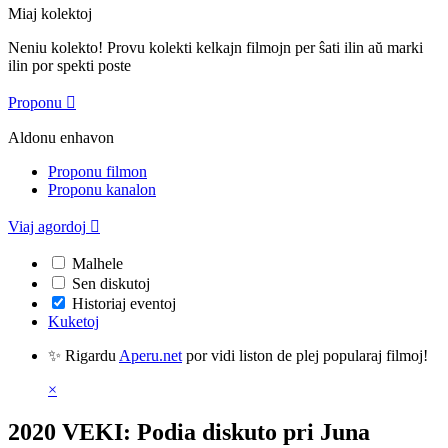
Miaj kolektoj
Neniu kolekto! Provu kolekti kelkajn filmojn per ŝati ilin aŭ marki
ilin por spekti poste
Proponu

Aldonu enhavon
Proponu filmon
Proponu kanalon
Viaj agordoj

Malhele
Sen diskutoj
Historiaj eventoj
Kuketoj
✨ Rigardu
Aperu.net
por vidi liston de plej popularaj filmoj!
×
2020 VEKI: Podia diskuto pri Juna