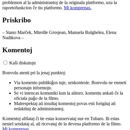
problemon al la administrantoj de la originala platformo, uzu la
raportofunkcion ĉe tiu platformo.
Mi komprenas.
Priskribo
– Stano Marček, Mireille Grosjean, Manuela Bulghelea, Elena
Nadikova –
Komentoj
Kaŝi diskutojn
Bonvolu atenti pri la jenaj punktoj:
Via komento publikiĝos tuje, senkontrole. Bonvolu ne enmeti
personajn informojn.
Se vi intencas komuniki kun la aŭtoro, komentu ankaŭ ĉe la
oficiala paĝo de la filmo.
Malrespektaj aŭ insultaj komentoj povas esti forigitaj aŭ
redaktitaj de administrantoj.
Komentoj afiŝataj ĉi tie estas konservataj nur en Tubaro. Ili estas
neniel sendataj al, aŭ ricevataj de la devena platformo de la filmo.
Mi komprenas.