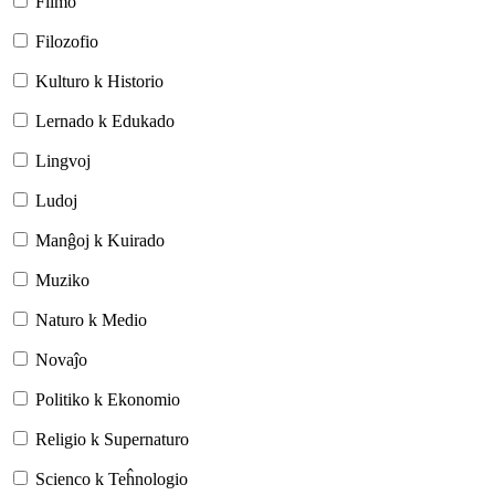
Filmo
Filozofio
Kulturo k Historio
Lernado k Edukado
Lingvoj
Ludoj
Manĝoj k Kuirado
Muziko
Naturo k Medio
Novaĵo
Politiko k Ekonomio
Religio k Supernaturo
Scienco k Teĥnologio