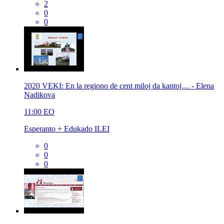
2
0
0
2020 VEKI: En la regiono de cent miloj da kantoj… - Elena
Nadikova
11:00
EO
Esperanto + Edukado ILEI
0
0
0