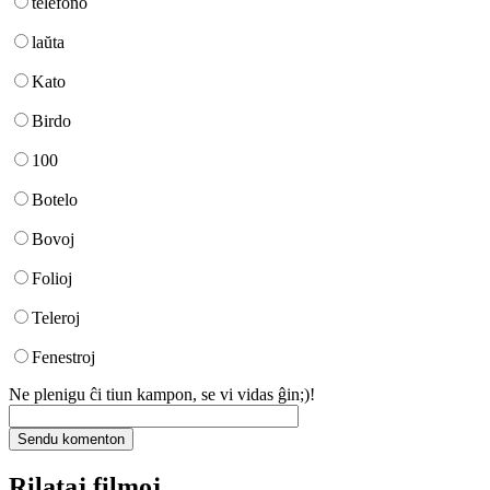
telefono
laŭta
Kato
Birdo
100
Botelo
Bovoj
Folioj
Teleroj
Fenestroj
Ne plenigu ĉi tiun kampon, se vi vidas ĝin;)!
Rilataj filmoj