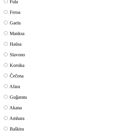
Fula
Feroa
Gaela
Manksa
Haŭsa
Slavono
Korsika
Ĉeĉena
Afara
Guĝarata
Akana
Amhara
Baŝkira