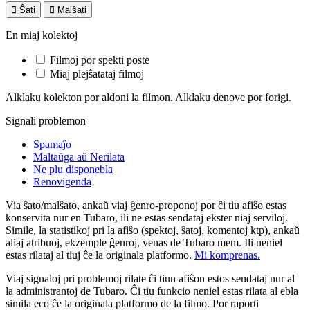

Ŝati

Malŝati
En miaj kolektoj
Filmoj por spekti poste
Miaj plejŝatataj filmoj
Alklaku kolekton por aldoni la filmon. Alklaku denove por forigi.
Signali problemon
Spamaĵo
Maltaŭga aŭ Nerilata
Ne plu disponebla
Renovigenda
Via ŝato/malŝato, ankaŭ viaj ĝenro-proponoj por ĉi tiu afiŝo estas
konservita nur en Tubaro, ili ne estas sendataj ekster niaj serviloj.
Simile, la statistikoj pri la afiŝo (spektoj, ŝatoj, komentoj ktp), ankaŭ
aliaj atribuoj, ekzemple ĝenroj, venas de Tubaro mem. Ili neniel
estas rilataj al tiuj ĉe la originala platformo.
Mi komprenas.
Viaj signaloj pri problemoj rilate ĉi tiun afiŝon estos sendataj nur al
la administrantoj de Tubaro. Ĉi tiu funkcio neniel estas rilata al ebla
simila eco ĉe la originala platformo de la filmo. Por raporti