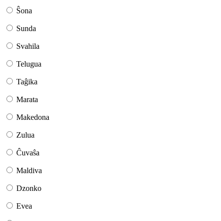
Ŝona
Sunda
Svahila
Telugua
Taĝika
Marata
Makedona
Zulua
Ĉuvaŝa
Maldiva
Dzonko
Evea