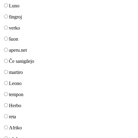
Luno
fingroj
verko
ŝuon
aperu.net
Ĉe sanigilejo
martiro
Leono
tempon
Herbo
reta
Afriko