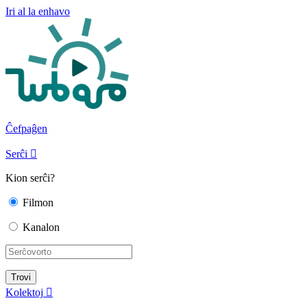
Iri al la enhavo
Ĉefpaĝen
Serĉi

Kion serĉi?
Filmon
Kanalon
Kolektoj
