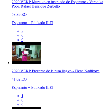
2020 VEKI: Muzaiko en instruado de Esperanto - Veronika
Poór, Rafael Henrique Zerbetto
53:39
EO
Esperanto + Edukado ILEI
2
0
0
2020 VEKI: Prezento de la rusa lingvo - Elena Nadikova
41:02
EO
Esperanto + Edukado ILEI
1
0
0