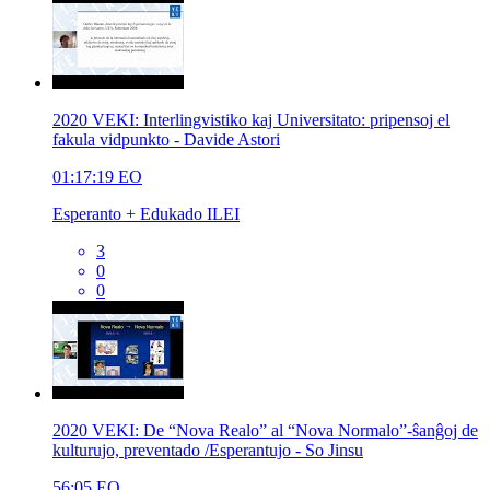
2020 VEKI: Interlingvistiko kaj Universitato: pripensoj el
fakula vidpunkto - Davide Astori
01:17:19
EO
Esperanto + Edukado ILEI
3
0
0
2020 VEKI: De “Nova Realo” al “Nova Normalo”-ŝanĝoj de
kulturujo, preventado /Esperantujo - So Jinsu
56:05
EO