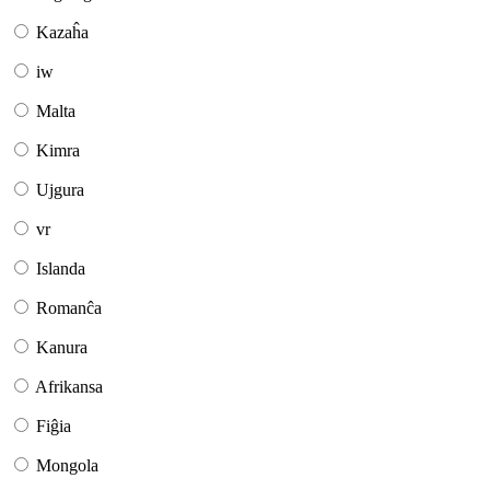
Kazaĥa
iw
Malta
Kimra
Ujgura
vr
Islanda
Romanĉa
Kanura
Afrikansa
Fiĝia
Mongola