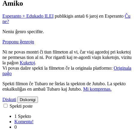
Amiko
Esperanto + Edukado ILEI
publikigis antaŭ 6 jaroj
en Esperanto
Ĉu
ne?
Neniu ĝenro specifite.
Proponu ĝenrojn
Ni ne povas montri ĉi tiun filmeton al vi, ĉar viaj agordoj pri kuketoj
ne permesas tion al ni. Por rigardi kaj re-agordi viajn kuketojn, vizitu
la paĝon
Kuketoj
.
Vi povas daŭre spekti la filmeton ĉe la originala platformo:
Originala
paĝo
Spekti filmon ĉe Tubaro ne ŝtelas la spekton de Jutubo. La spekto
enkalkuliĝas en ambaŭ Tubaro kaj Jutubo.
Mi komprenas.
Diskuti
Diskonigi
Spekti poste
1 Spekto
Komentu!
0