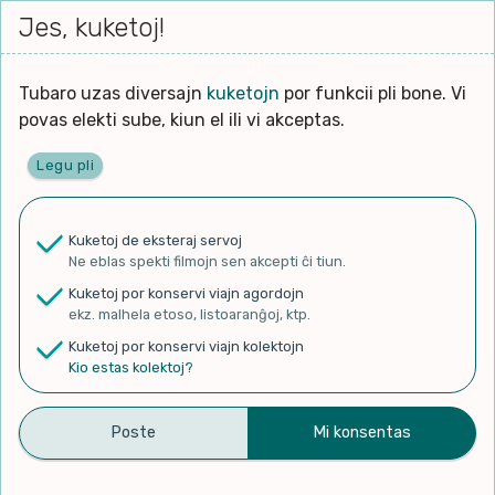
Iri




elektu
Jes, kuketoj!
Serĉi
Kolektoj
Proponu
Viaj
al
Filmo
tiun,
agord
la
kiu
enhavo
Tubaro uzas diversajn
kuketojn
por funkcii pli bone. Vi
Filozofio
plej
povas elekti sube, kiun el ili vi akceptas.
gravas
Kulturo k Historio
laŭ
Legu pli
vi.
Ĉefpaĝen
Lernado k Edukado
u
Ne
Kuketoj de eksteraj servoj
La
Lingvoj
Ne eblas spekti filmojn sen akcepti ĉi tiun.
ĉefa
✨ Rigardu
Aperu.net
por vidi liston
zorgu
Kuketoj por konservi viajn agordojn
de plej popularaj filmoj!
lingvo
Ludoj
ekz. malhela etoso, listoaranĝoj, ktp.
×
uzita
Kuketoj por konservi viajn kolektojn
en
Manĝoj k Kuirado
Kio estas kolektoj?
la
filmo:
Muziko
How One Woman made
Naturo k Medio
Filtru