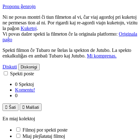
Proponu ĝenrojn
Ni ne povas montri ĉi tiun filmeton al vi, ĉar viaj agordoj pri kuketoj
ne permesas tion al ni. Por rigardi kaj re-agordi viajn kuketojn, vizitu
la paĝon
Kuketoj
.
Vi povas daŭre spekti la filmeton ĉe la originala platformo:
Originala
paĝo
Spekti filmon ĉe Tubaro ne ŝtelas la spekton de Jutubo. La spekto
enkalkuliĝas en ambaŭ Tubaro kaj Jutubo.
Mi komprenas.
Diskuti
Diskonigi
Spekti poste
0 Spektoj
Komentu!
0

Ŝati

Malŝati
En miaj kolektoj
Filmoj por spekti poste
Miaj plejŝatataj filmoj