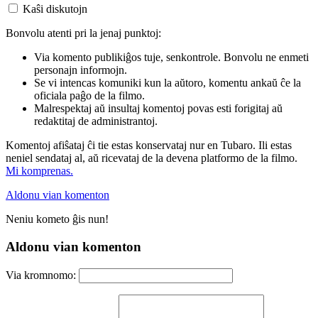
Kaŝi diskutojn
Bonvolu atenti pri la jenaj punktoj:
Via komento publikiĝos tuje, senkontrole. Bonvolu ne enmeti
personajn informojn.
Se vi intencas komuniki kun la aŭtoro, komentu ankaŭ ĉe la
oficiala paĝo de la filmo.
Malrespektaj aŭ insultaj komentoj povas esti forigitaj aŭ
redaktitaj de administrantoj.
Komentoj afiŝataj ĉi tie estas konservataj nur en Tubaro. Ili estas
neniel sendataj al, aŭ ricevataj de la devena platformo de la filmo.
Mi komprenas.
Aldonu vian komenton
Neniu kometo ĝis nun!
Aldonu vian komenton
Via kromnomo: