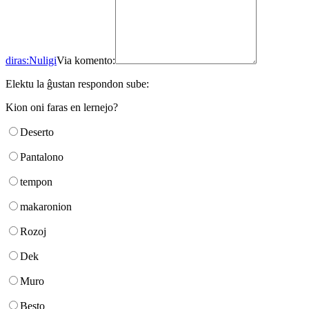
diras:
Nuligi
Via komento:
Elektu la ĝustan respondon sube:
Kion oni faras en lernejo?
Deserto
Pantalono
tempon
makaronion
Rozoj
Dek
Muro
Besto