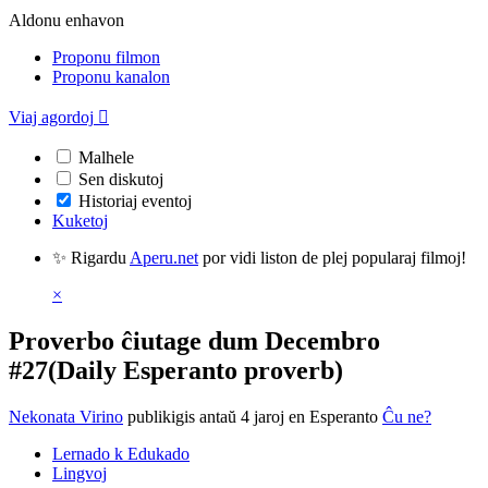
Aldonu enhavon
Proponu filmon
Proponu kanalon
Viaj agordoj

Malhele
Sen diskutoj
Historiaj eventoj
Kuketoj
✨ Rigardu
Aperu.net
por vidi liston de plej popularaj filmoj!
×
Proverbo ĉiutage dum Decembro
#27(Daily Esperanto proverb)
Nekonata Virino
publikigis antaŭ 4 jaroj
en Esperanto
Ĉu ne?
Lernado k Edukado
Lingvoj