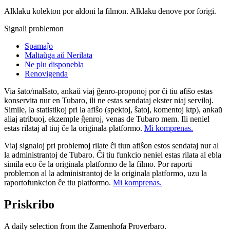
Alklaku kolekton por aldoni la filmon. Alklaku denove por forigi.
Signali problemon
Spamaĵo
Maltaŭga aŭ Nerilata
Ne plu disponebla
Renovigenda
Via ŝato/malŝato, ankaŭ viaj ĝenro-proponoj por ĉi tiu afiŝo estas
konservita nur en Tubaro, ili ne estas sendataj ekster niaj serviloj.
Simile, la statistikoj pri la afiŝo (spektoj, ŝatoj, komentoj ktp), ankaŭ
aliaj atribuoj, ekzemple ĝenroj, venas de Tubaro mem. Ili neniel
estas rilataj al tiuj ĉe la originala platformo.
Mi komprenas.
Viaj signaloj pri problemoj rilate ĉi tiun afiŝon estos sendataj nur al
la administrantoj de Tubaro. Ĉi tiu funkcio neniel estas rilata al ebla
simila eco ĉe la originala platformo de la filmo. Por raporti
problemon al la administrantoj de la originala platformo, uzu la
raportofunkcion ĉe tiu platformo.
Mi komprenas.
Priskribo
A daily selection from the Zamenhofa Proverbaro.