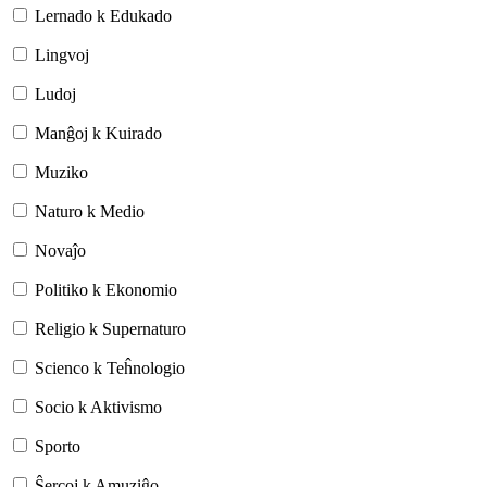
Lernado k Edukado
Lingvoj
Ludoj
Manĝoj k Kuirado
Muziko
Naturo k Medio
Novaĵo
Politiko k Ekonomio
Religio k Supernaturo
Scienco k Teĥnologio
Socio k Aktivismo
Sporto
Ŝercoj k Amuziĝo