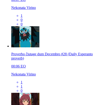
Nekonata Virino
1
0
0
Proverbo ĉiutage dum Decembro #28 (Daily Esperanto
proverb)
00:06
EO
Nekonata Virino
1
1
0