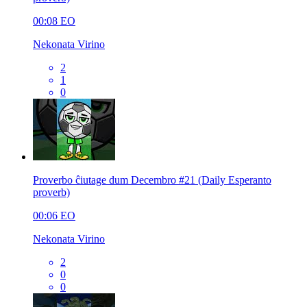
00:08
EO
Nekonata Virino
2
1
0
Proverbo ĉiutage dum Decembro #21 (Daily Esperanto
proverb)
00:06
EO
Nekonata Virino
2
0
0