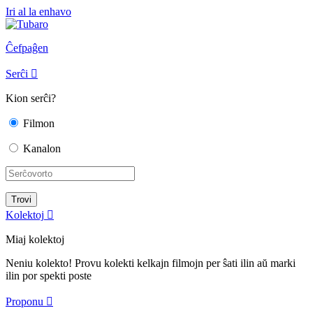
Iri al la enhavo
Ĉefpaĝen
Serĉi

Kion serĉi?
Filmon
Kanalon
Kolektoj

Miaj kolektoj
Neniu kolekto! Provu kolekti kelkajn filmojn per ŝati ilin aŭ marki
ilin por spekti poste
Proponu
