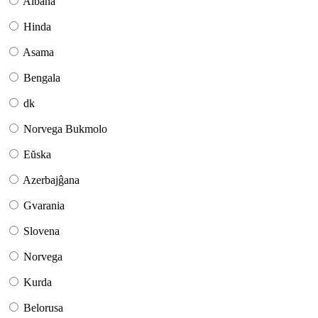
Albana
Hinda
Asama
Bengala
dk
Norvega Bukmolo
Eŭska
Azerbajĝana
Gvarania
Slovena
Norvega
Kurda
Belorusa