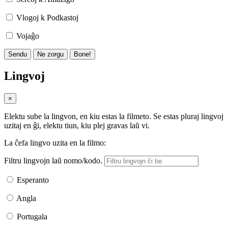
Vlogoj k Podkastoj
Vojaĝo
Sendu
Ne zorgu
Bone!
Lingvoj
×
Elektu sube la lingvon, en kiu estas la filmeto. Se estas pluraj lingvoj
uzitaj en ĝi, elektu tiun, kiu plej gravas laŭ vi.
La ĉefa lingvo uzita en la filmo:
Filtru lingvojn laŭ nomo/kodo.
Esperanto
Angla
Portugala