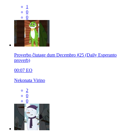
1
0
0
Proverbo ĉiutage dum Decembro #25 (Daily Esperanto
proverb)
00:07
EO
Nekonata Virino
2
0
0