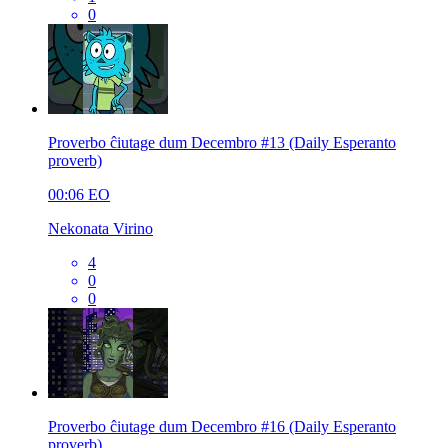
0
Proverbo ĉiutage dum Decembro #13 (Daily Esperanto
proverb)
00:06
EO
Nekonata Virino
4
0
0
Proverbo ĉiutage dum Decembro #16 (Daily Esperanto
proverb)