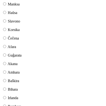
Manksa
Haŭsa
Slavono
Korsika
Ĉeĉena
Afara
Guĝarata
Akana
Amhara
Baŝkira
Bihara
Irlanda