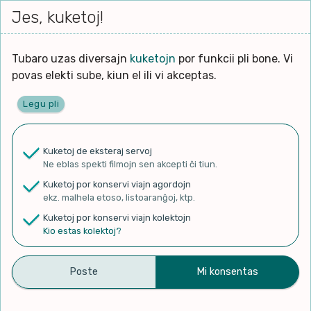
Iri




elektu
Jes, kuketoj!
Serĉi
Kolektoj
Proponu
Viaj
al
Filmo
tiun,
agord
la
kiu
enhavo
Tubaro uzas diversajn
kuketojn
por funkcii pli bone. Vi
Filozofio
plej
povas elekti sube, kiun el ili vi akceptas.
gravas
Kulturo k Historio
laŭ
Legu pli
vi.
Ĉefpaĝen
Lernado k Edukado
u
Ne
Kuketoj de eksteraj servoj
La
Lingvoj
Ne eblas spekti filmojn sen akcepti ĉi tiun.
ĉefa
✨ Rigardu
Aperu.net
por vidi liston
zorgu
Kuketoj por konservi viajn agordojn
de plej popularaj filmoj!
lingvo
Ludoj
ekz. malhela etoso, listoaranĝoj, ktp.
×
uzita
Kuketoj por konservi viajn kolektojn
en
Manĝoj k Kuirado
Kio estas kolektoj?
la
filmo:
Muziko
Aula de Esperanto | Prof.
Naturo k Medio
Filtru