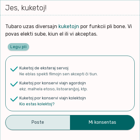
Iri




elektu
Jes, kuketoj!
Serĉi
Kolektoj
Proponu
Viaj
al
Filmo
tiun,
agord
la
kiu
enhavo
Tubaro uzas diversajn
kuketojn
por funkcii pli bone. Vi
Filozofio
plej
povas elekti sube, kiun el ili vi akceptas.
gravas
Kulturo k Historio
laŭ
Legu pli
vi.
Ĉefpaĝen
Lernado k Edukado
u
Ne
Kuketoj de eksteraj servoj
La
Lingvoj
Ne eblas spekti filmojn sen akcepti ĉi tiun.
ĉefa
✨ Rigardu
Aperu.net
por vidi liston
zorgu
Kuketoj por konservi viajn agordojn
de plej popularaj filmoj!
lingvo
Ludoj
ekz. malhela etoso, listoaranĝoj, ktp.
×
uzita
Kuketoj por konservi viajn kolektojn
en
Manĝoj k Kuirado
Kio estas kolektoj?
la
filmo:
Muziko
What Is Esperanto? |
Naturo k Medio
Filtru