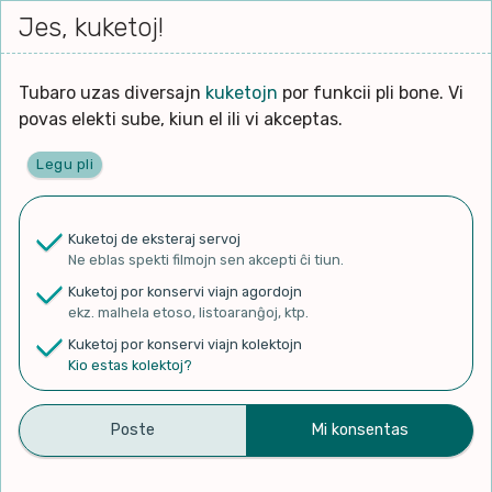
Iri




elektu
Jes, kuketoj!
Serĉi
Kolektoj
Proponu
Viaj
al
Filmo
tiun,
agord
la
kiu
enhavo
Tubaro uzas diversajn
kuketojn
por funkcii pli bone. Vi
Filozofio
plej
povas elekti sube, kiun el ili vi akceptas.
gravas
Kulturo k Historio
laŭ
Legu pli
vi.
Ĉefpaĝen
Lernado k Edukado
u
Ne
Kuketoj de eksteraj servoj
La
Lingvoj
Ne eblas spekti filmojn sen akcepti ĉi tiun.
ĉefa
✨ Rigardu
Aperu.net
por vidi liston
zorgu
Kuketoj por konservi viajn agordojn
de plej popularaj filmoj!
lingvo
Ludoj
ekz. malhela etoso, listoaranĝoj, ktp.
×
uzita
Kuketoj por konservi viajn kolektojn
en
Manĝoj k Kuirado
Kio estas kolektoj?
la
filmo:
Muziko
Kiom Iros Mi? – How Far I’ll
Naturo k Medio
Filtru