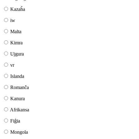
Kazaĥa
iw
Malta
Kimra
Ujgura
vr
Islanda
Romanĉa
Kanura
Afrikansa
Fiĝia
Mongola