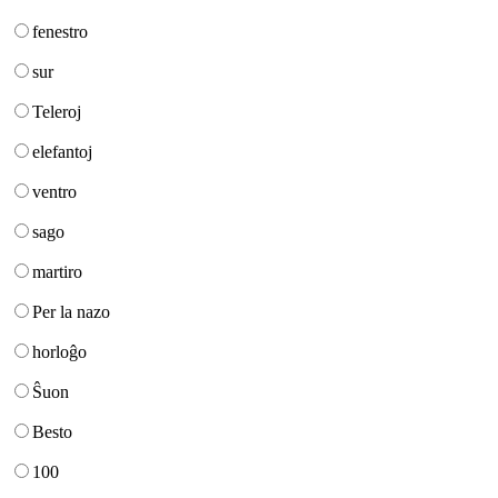
fenestro
sur
Teleroj
elefantoj
ventro
sago
martiro
Per la nazo
horloĝo
Ŝuon
Besto
100