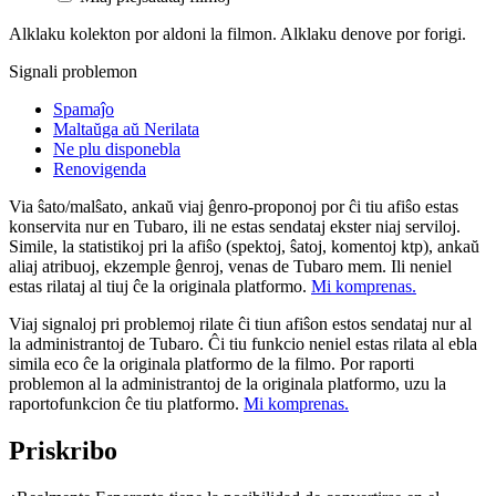
Alklaku kolekton por aldoni la filmon. Alklaku denove por forigi.
Signali problemon
Spamaĵo
Maltaŭga aŭ Nerilata
Ne plu disponebla
Renovigenda
Via ŝato/malŝato, ankaŭ viaj ĝenro-proponoj por ĉi tiu afiŝo estas
konservita nur en Tubaro, ili ne estas sendataj ekster niaj serviloj.
Simile, la statistikoj pri la afiŝo (spektoj, ŝatoj, komentoj ktp), ankaŭ
aliaj atribuoj, ekzemple ĝenroj, venas de Tubaro mem. Ili neniel
estas rilataj al tiuj ĉe la originala platformo.
Mi komprenas.
Viaj signaloj pri problemoj rilate ĉi tiun afiŝon estos sendataj nur al
la administrantoj de Tubaro. Ĉi tiu funkcio neniel estas rilata al ebla
simila eco ĉe la originala platformo de la filmo. Por raporti
problemon al la administrantoj de la originala platformo, uzu la
raportofunkcion ĉe tiu platformo.
Mi komprenas.
Priskribo