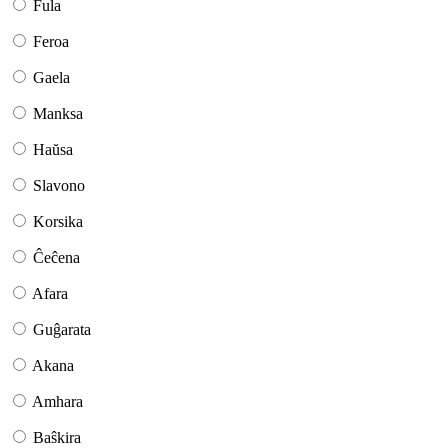
Fula
Feroa
Gaela
Manksa
Haŭsa
Slavono
Korsika
Ĉeĉena
Afara
Guĝarata
Akana
Amhara
Baŝkira