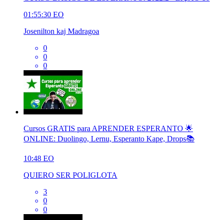
01:55:30
EO
Josenilton kaj Madragoa
0
0
0
Cursos GRATIS para APRENDER ESPERANTO 🌟
ONLINE: Duolingo, Lernu, Esperanto Kape, Drops📚
10:48
EO
QUIERO SER POLIGLOTA
3
0
0