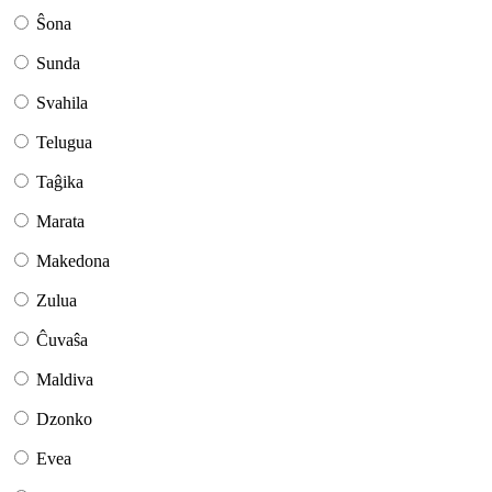
Ŝona
Sunda
Svahila
Telugua
Taĝika
Marata
Makedona
Zulua
Ĉuvaŝa
Maldiva
Dzonko
Evea