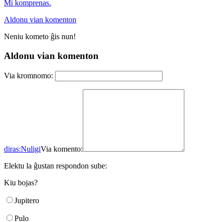
Mi komprenas.
Aldonu vian komenton
Neniu kometo ĝis nun!
Aldonu vian komenton
Via kromnomo:
diras:
Nuligi
Via komento:
Elektu la ĝustan respondon sube:
Kiu bojas?
Jupitero
Pulo