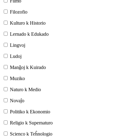
Filmo
Filozofio
Kulturo k Historio
Lernado k Edukado
Lingvoj
Ludoj
Manĝoj k Kuirado
Muziko
Naturo k Medio
Novaĵo
Politiko k Ekonomio
Religio k Supernaturo
Scienco k Teĥnologio