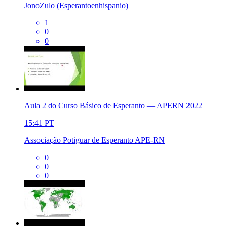
JonoZulo (Esperantoenhispanio)
1
0
0
Aula 2 do Curso Básico de Esperanto — APERN 2022
15:41
PT
Associação Potiguar de Esperanto APE-RN
0
0
0