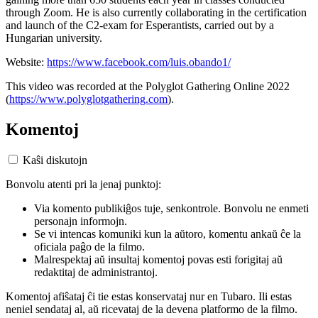
through Zoom. He is also currently collaborating in the certification
and launch of the C2-exam for Esperantists, carried out by a
Hungarian university.
Website:
https://www.facebook.com/luis.obando1/
This video was recorded at the Polyglot Gathering Online 2022
(
https://www.polyglotgathering.com
).
Komentoj
Kaŝi diskutojn
Bonvolu atenti pri la jenaj punktoj:
Via komento publikiĝos tuje, senkontrole. Bonvolu ne enmeti
personajn informojn.
Se vi intencas komuniki kun la aŭtoro, komentu ankaŭ ĉe la
oficiala paĝo de la filmo.
Malrespektaj aŭ insultaj komentoj povas esti forigitaj aŭ
redaktitaj de administrantoj.
Komentoj afiŝataj ĉi tie estas konservataj nur en Tubaro. Ili estas
neniel sendataj al, aŭ ricevataj de la devena platformo de la filmo.