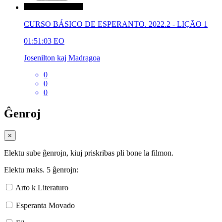
CURSO BÁSICO DE ESPERANTO. 2022.2 - LIÇÃO 1
01:51:03
EO
Josenilton kaj Madragoa
0
0
0
Ĝenroj
×
Elektu sube ĝenrojn, kiuj priskribas pli bone la filmon.
Elektu maks. 5 ĝenrojn:
Arto k Literaturo
Esperanta Movado