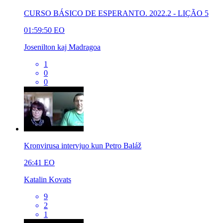
CURSO BÁSICO DE ESPERANTO. 2022.2 - LIÇÃO 5
01:59:50
EO
Josenilton kaj Madragoa
1
0
0
Kronvirusa intervjuo kun Petro Baláž
26:41
EO
Katalin Kovats
9
2
1