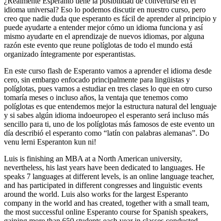
¿Realmente Esperanto tiene la posibilidad de convertirse en el
idioma universal? Eso lo podemos discutir en nuestro curso, pero
creo que nadie duda que esperanto es fácil de aprender al principio y
puede ayudarte a entender mejor cómo un idioma funciona y así
mismo ayudarte en el aprendizaje de nuevos idiomas, por alguna
razón este evento que reune políglotas de todo el mundo está
organizado íntegramente por esperantistas.
En este curso flash de Esperanto vamos a aprender el idioma desde
cero, sin embargo enfocado principalmente para lingüistas y
políglotas, pues vamos a estudiar en tres clases lo que en otro curso
tomaría meses o incluso años, la ventaja que tenemos como
políglotas es que entendemos mejor la estructura natural del lenguaje
y si sabes algún idioma indoeuropeo el esperanto será incluso más
sencillo para ti, uno de los políglotas más famosos de este evento un
día describió el esperanto como “latín con palabras alemanas”. Do
venu lerni Esperanton kun ni!
Luis is finishing an MBA at a North American university,
nevertheless, his last years have been dedicated to languages. He
speaks 7 languages at different levels, is an online language teacher,
and has participated in different congresses and linguistic events
around the world. Luis also works for the largest Esperanto
company in the world and has created, together with a small team,
the most successful online Esperanto course for Spanish speakers,
gaining more than 650 students each year in classes conducted