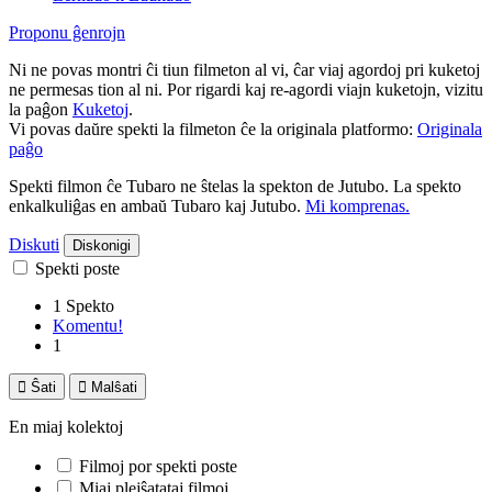
Proponu ĝenrojn
Ni ne povas montri ĉi tiun filmeton al vi, ĉar viaj agordoj pri kuketoj
ne permesas tion al ni. Por rigardi kaj re-agordi viajn kuketojn, vizitu
la paĝon
Kuketoj
.
Vi povas daŭre spekti la filmeton ĉe la originala platformo:
Originala
paĝo
Spekti filmon ĉe Tubaro ne ŝtelas la spekton de Jutubo. La spekto
enkalkuliĝas en ambaŭ Tubaro kaj Jutubo.
Mi komprenas.
Diskuti
Diskonigi
Spekti poste
1 Spekto
Komentu!
1

Ŝati

Malŝati
En miaj kolektoj
Filmoj por spekti poste
Miaj plejŝatataj filmoj