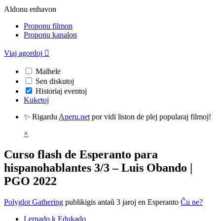
Aldonu enhavon
Proponu filmon
Proponu kanalon
Viaj agordoj

Malhele
Sen diskutoj
Historiaj eventoj
Kuketoj
✨ Rigardu
Aperu.net
por vidi liston de plej popularaj filmoj!
×
Curso flash de Esperanto para
hispanohablantes 3/3 – Luis Obando |
PGO 2022
Polyglot Gathering
publikigis antaŭ 3 jaroj
en Esperanto
Ĉu ne?
Lernado k Edukado