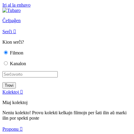
Iri al la enhavo
Ĉefpaĝen
Serĉi

Kion serĉi?
Filmon
Kanalon
Kolektoj

Miaj kolektoj
Neniu kolekto! Provu kolekti kelkajn filmojn per ŝati ilin aŭ marki
ilin por spekti poste
Proponu
