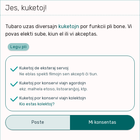
Iri




elektu
Jes, kuketoj!
Serĉi
Kolektoj
Proponu
Viaj
al
Filmo
tiun,
agor
la
kiu
enhavo
Tubaro uzas diversajn
kuketojn
por funkcii pli bone. Vi
Filozofio
plej
povas elekti sube, kiun el ili vi akceptas.
gravas
Kulturo k Historio
laŭ
Legu pli
vi.
Ĉefpaĝen
Lernado k Edukado
u
Ne
Kuketoj de eksteraj servoj
La
Lingvoj
Ne eblas spekti filmojn sen akcepti ĉi tiun.
ĉefa
✨ Rigardu
Aperu.net
por vidi liston
zorgu
Kuketoj por konservi viajn agordojn
de plej popularaj filmoj!
lingvo
Ludoj
ekz. malhela etoso, listoaranĝoj, ktp.
×
uzita
Kuketoj por konservi viajn kolektojn
en
Manĝoj k Kuirado
Kio estas kolektoj?
la
filmo:
Muziko
Amor y Esperanza –
Naturo k Medio
Filtru