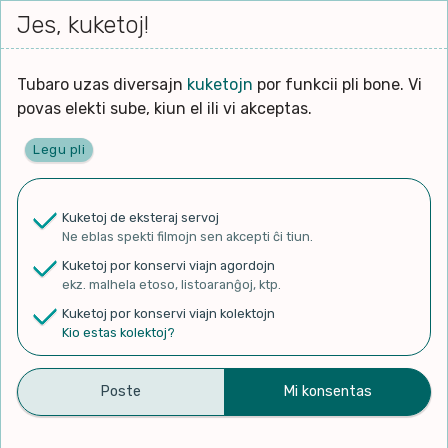
Iri




elektu
Jes, kuketoj!
Serĉi
Kolektoj
Proponu
Viaj
al
Filmo
tiun,
agor
la
kiu
enhavo
Tubaro uzas diversajn
kuketojn
por funkcii pli bone. Vi
Filozofio
plej
Ĉefpaĝen
povas elekti sube, kiun el ili vi akceptas.
gravas
Kulturo k Historio
laŭ
Legu pli
vi.
Lernado k Edukado
✨ Rigardu
Aperu.net
por vidi liston
de plej popularaj filmoj!
u
Ne
Kuketoj de eksteraj servoj
×
La
Lingvoj
Ne eblas spekti filmojn sen akcepti ĉi tiun.
ĉefa
zorgu
Kuketoj por konservi viajn agordojn
lingvo
Ludoj
ekz. malhela etoso, listoaranĝoj, ktp.
uzita
Kuketoj por konservi viajn kolektojn
en
Manĝoj k Kuirado
Kio estas kolektoj?
Du klasikaĵoj pri
la
filmo:
Muziko
sennaciismo – libroj kaj
Naturo k Medio
Esperanto
Filtru