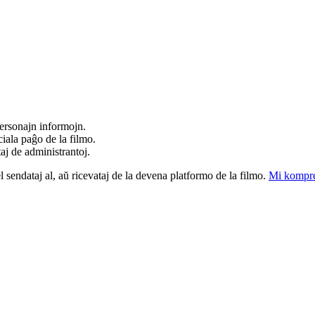
ersonajn informojn.
iala paĝo de la filmo.
taj de administrantoj.
el sendataj al, aŭ ricevataj de la devena platformo de la filmo.
Mi kompre