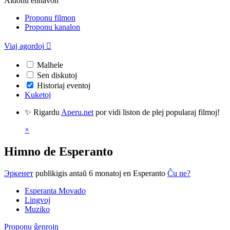
Aldonu enhavon
Proponu filmon
Proponu kanalon
Viaj agordoj

Malhele
Sen diskutoj
Historiaj eventoj
Kuketoj
✨ Rigardu
Aperu.net
por vidi liston de plej popularaj filmoj!
×
Himno de Esperanto
Эркенет
publikigis antaŭ 6 monatoj
en Esperanto
Ĉu ne?
Esperanta Movado
Lingvoj
Muziko
Proponu ĝenrojn