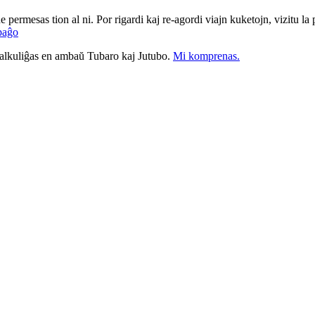
ne permesas tion al ni. Por rigardi kaj re-agordi viajn kuketojn, vizitu l
paĝo
nkalkuliĝas en ambaŭ Tubaro kaj Jutubo.
Mi komprenas.