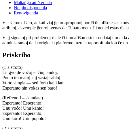
Maltaŭga aŭ Nerilata
Ne plu disponebla
Renovigenda
Via ŝato/malŝato, ankaŭ viaj ĝenro-proponoj por ĉi tiu afiŝo estas konserv
atribuoj, ekzemple ĝenroj, venas de Tubaro mem. Ili neniel estas rilataj
Viaj signaloj pri problemoj rilate ĉi tiun afiŝon estos sendataj nur al l
administrantoj de la originala platformo, uzu la raportofunkcion ĉe ti
Priskribo
(1-a strofo)
Lingvo de voĉoj el ĉiuj landoj,
Ponto tra maroj kaj vastaj sabloj.
Vorto simpla — sed forta kaj klara,
Esperanto nin vokas sen baro!
(Refreno I – skandata)
Esperanto! Esperanto!
Unu voĉo! Unu kanto!
Esperanto! Esperanto!
Unu koro! Unu popolo!
(2-a strofo)