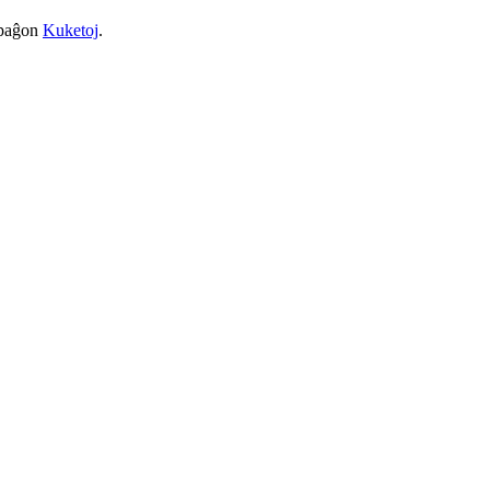
a paĝon
Kuketoj
.