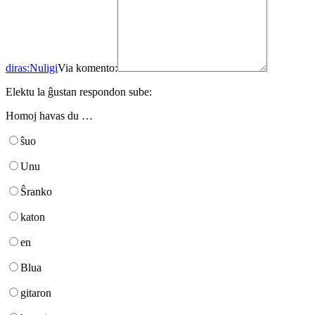
diras:
Nuligi
Via komento:
Elektu la ĝustan respondon sube:
Homoj havas du …
ŝuo
Unu
Ŝranko
katon
en
Blua
gitaron