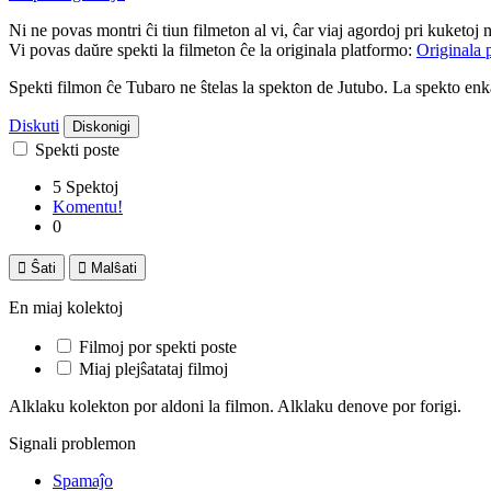
Ni ne povas montri ĉi tiun filmeton al vi, ĉar viaj agordoj pri kuketoj 
Vi povas daŭre spekti la filmeton ĉe la originala platformo:
Originala 
Spekti filmon ĉe Tubaro ne ŝtelas la spekton de Jutubo. La spekto e
Diskuti
Diskonigi
Spekti poste
5 Spektoj
Komentu!
0

Ŝati

Malŝati
En miaj kolektoj
Filmoj por spekti poste
Miaj plejŝatataj filmoj
Alklaku kolekton por aldoni la filmon. Alklaku denove por forigi.
Signali problemon
Spamaĵo