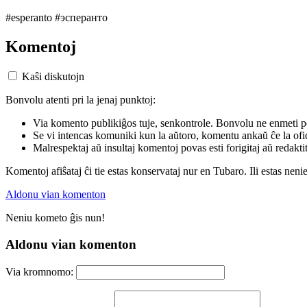
#esperanto #эсперанто
Komentoj
Kaŝi diskutojn
Bonvolu atenti pri la jenaj punktoj:
Via komento publikiĝos tuje, senkontrole. Bonvolu ne enmeti p
Se vi intencas komuniki kun la aŭtoro, komentu ankaŭ ĉe la ofic
Malrespektaj aŭ insultaj komentoj povas esti forigitaj aŭ redakti
Komentoj afiŝataj ĉi tie estas konservataj nur en Tubaro. Ili estas neni
Aldonu vian komenton
Neniu kometo ĝis nun!
Aldonu vian komenton
Via kromnomo: