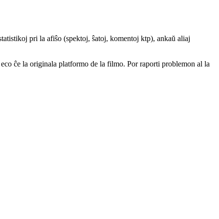
atistikoj pri la afiŝo (spektoj, ŝatoj, komentoj ktp), ankaŭ aliaj
a eco ĉe la originala platformo de la filmo. Por raporti problemon al la