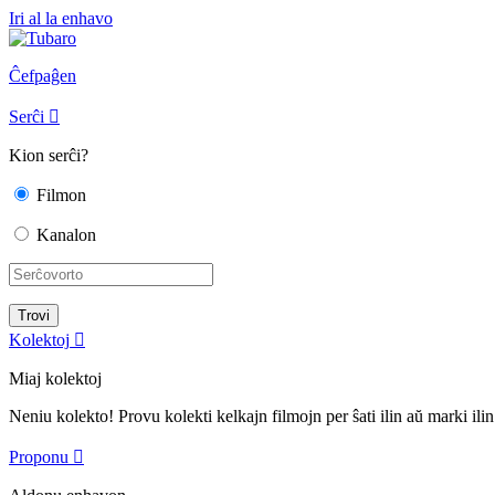
Iri al la enhavo
Ĉefpaĝen
Serĉi

Kion serĉi?
Filmon
Kanalon
Kolektoj

Miaj kolektoj
Neniu kolekto! Provu kolekti kelkajn filmojn per ŝati ilin aŭ marki ilin
Proponu
