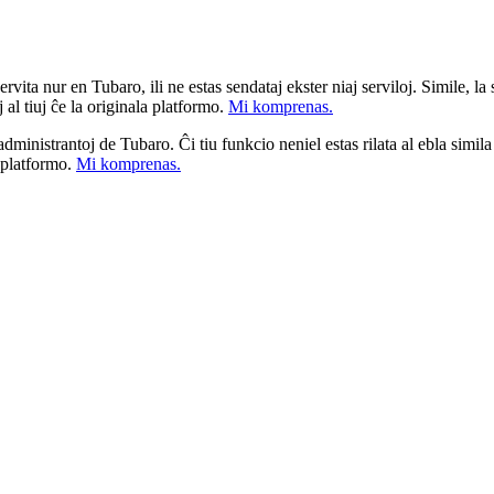
ita nur en Tubaro, ili ne estas sendataj ekster niaj serviloj. Simile, la st
 al tiuj ĉe la originala platformo.
Mi komprenas.
a administrantoj de Tubaro. Ĉi tiu funkcio neniel estas rilata al ebla simil
u platformo.
Mi komprenas.