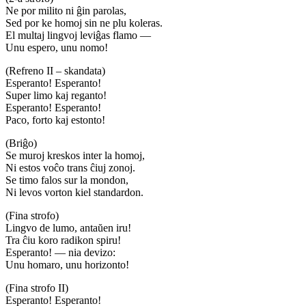
Ne por milito ni ĝin parolas,
Sed por ke homoj sin ne plu koleras.
El multaj lingvoj leviĝas flamo —
Unu espero, unu nomo!
(Refreno II – skandata)
Esperanto! Esperanto!
Super limo kaj reganto!
Esperanto! Esperanto!
Paco, forto kaj estonto!
(Briĝo)
Se muroj kreskos inter la homoj,
Ni estos voĉo trans ĉiuj zonoj.
Se timo falos sur la mondon,
Ni levos vorton kiel standardon.
(Fina strofo)
Lingvo de lumo, antaŭen iru!
Tra ĉiu koro radikon spiru!
Esperanto! — nia devizo:
Unu homaro, unu horizonto!
(Fina strofo II)
Esperanto! Esperanto!