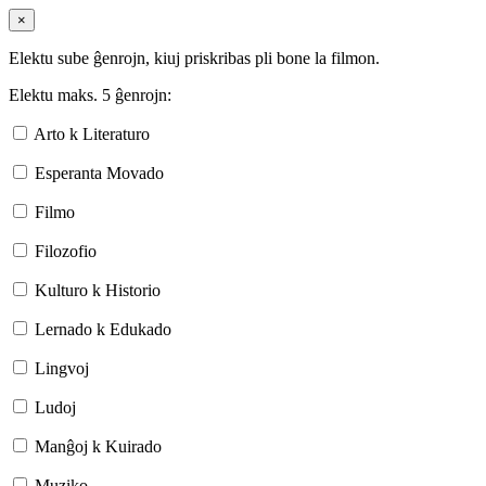
×
Elektu sube ĝenrojn, kiuj priskribas pli bone la filmon.
Elektu maks. 5 ĝenrojn:
Arto k Literaturo
Esperanta Movado
Filmo
Filozofio
Kulturo k Historio
Lernado k Edukado
Lingvoj
Ludoj
Manĝoj k Kuirado
Muziko