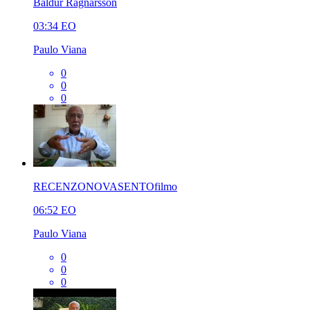
Baldur Ragnarsson
03:34
EO
Paulo Viana
0
0
0
RECENZONOVASENTOfilmo
06:52
EO
Paulo Viana
0
0
0