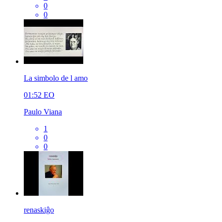
0
0
La simbolo de l amo
01:52
EO
Paulo Viana
1
0
0
renaskiĝo