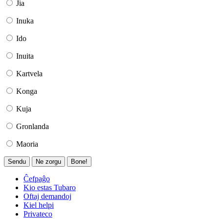
Jia
Inuka
Ido
Inuita
Kartvela
Konga
Kuja
Gronlanda
Maoria
Sendu
Ne zorgu
Bone!
Ĉefpaĝo
Kio estas Tubaro
Oftaj demandoj
Kiel helpi
Privateco