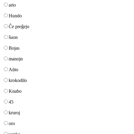
ario
Hundo
Ĉe preĝejo
ŝuon
Bojas
manojn
Aŭto
krokodilo
Knabo
45
kruroj
oro