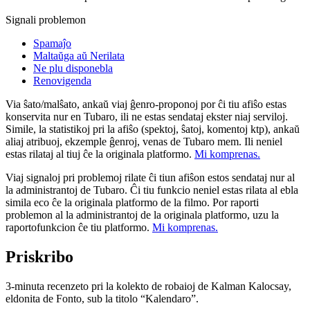
Signali problemon
Spamaĵo
Maltaŭga aŭ Nerilata
Ne plu disponebla
Renovigenda
Via ŝato/malŝato, ankaŭ viaj ĝenro-proponoj por ĉi tiu afiŝo estas
konservita nur en Tubaro, ili ne estas sendataj ekster niaj serviloj.
Simile, la statistikoj pri la afiŝo (spektoj, ŝatoj, komentoj ktp), ankaŭ
aliaj atribuoj, ekzemple ĝenroj, venas de Tubaro mem. Ili neniel
estas rilataj al tiuj ĉe la originala platformo.
Mi komprenas.
Viaj signaloj pri problemoj rilate ĉi tiun afiŝon estos sendataj nur al
la administrantoj de Tubaro. Ĉi tiu funkcio neniel estas rilata al ebla
simila eco ĉe la originala platformo de la filmo. Por raporti
problemon al la administrantoj de la originala platformo, uzu la
raportofunkcion ĉe tiu platformo.
Mi komprenas.
Priskribo
3-minuta recenzeto pri la kolekto de robaioj de Kalman Kalocsay,
eldonita de Fonto, sub la titolo “Kalendaro”.