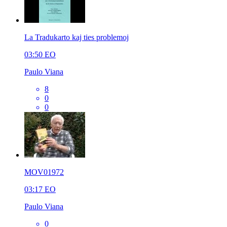
La Tradukarto kaj ties problemoj
03:50
EO
Paulo Viana
8
0
0
MOV01972
03:17
EO
Paulo Viana
0