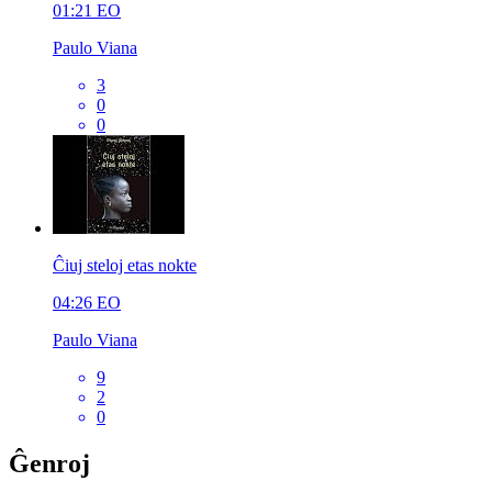
01:21
EO
Paulo Viana
3
0
0
Ĉiuj steloj etas nokte
04:26
EO
Paulo Viana
9
2
0
Ĝenroj