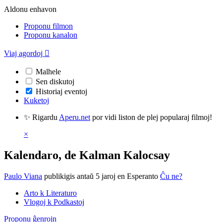
Aldonu enhavon
Proponu filmon
Proponu kanalon
Viaj agordoj

Malhele
Sen diskutoj
Historiaj eventoj
Kuketoj
✨ Rigardu
Aperu.net
por vidi liston de plej popularaj filmoj!
×
Kalendaro, de Kalman Kalocsay
Paulo Viana
publikigis antaŭ 5 jaroj
en Esperanto
Ĉu ne?
Arto k Literaturo
Vlogoj k Podkastoj
Proponu ĝenrojn