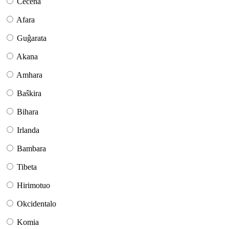
Ĉeĉena
Afara
Guĝarata
Akana
Amhara
Baŝkira
Bihara
Irlanda
Bambara
Tibeta
Hirimotuo
Okcidentalo
Komia