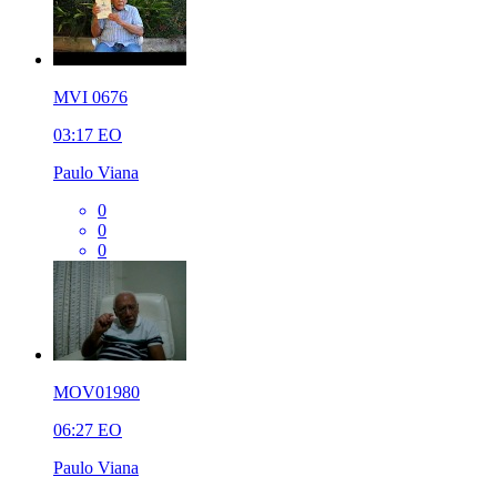
MVI 0676
03:17
EO
Paulo Viana
0
0
0
MOV01980
06:27
EO
Paulo Viana