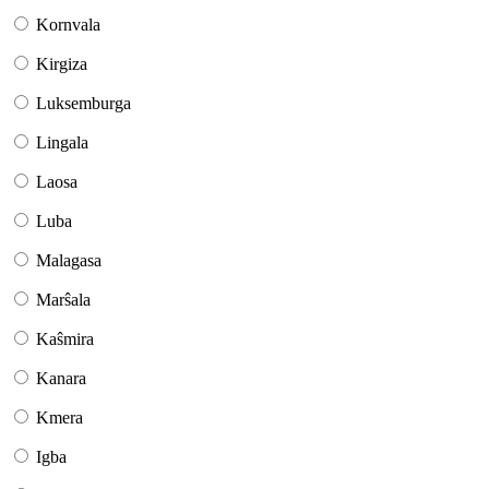
Kornvala
Kirgiza
Luksemburga
Lingala
Laosa
Luba
Malagasa
Marŝala
Kaŝmira
Kanara
Kmera
Igba