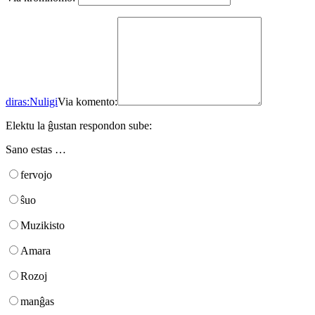
diras:
Nuligi
Via komento:
Elektu la ĝustan respondon sube:
Sano estas …
fervojo
ŝuo
Muzikisto
Amara
Rozoj
manĝas