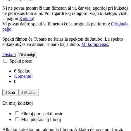
Ni ne povas montri ĉi tiun filmeton al vi, ĉar viaj agordoj pri kuketoj
ne permesas tion al ni. Por rigardi kaj re-agordi viajn kuketojn, vizitu
la paĝon
Kuketoj
.
Vi povas daŭre spekti la filmeton ĉe la originala platformo:
Originala
paĝo
Spekti filmon ĉe Tubaro ne ŝtelas la spekton de Jutubo. La spekto
enkalkuliĝas en ambaŭ Tubaro kaj Jutubo.
Mi komprenas.
Diskuti
Diskonigi
Spekti poste
6 Spektoj
Komentu!
0

Ŝati

Malŝati
En miaj kolektoj
Filmoj por spekti poste
Miaj plejŝatataj filmoj
Alklaku kolekton por aldoni la filmon. Alklaku denove por forigi.