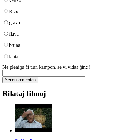
venko
Rizo
grava
flava
bruna
laŭta
Ne plenigu ĉi tiun kampon, se vi vidas ĝin;)!
Rilataj filmoj