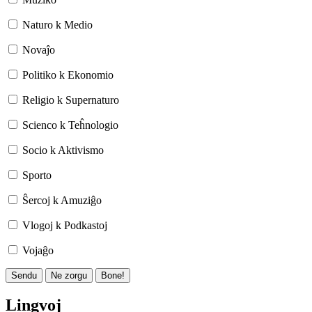
Naturo k Medio
Novaĵo
Politiko k Ekonomio
Religio k Supernaturo
Scienco k Teĥnologio
Socio k Aktivismo
Sporto
Ŝercoj k Amuziĝo
Vlogoj k Podkastoj
Vojaĝo
Sendu
Ne zorgu
Bone!
Lingvoj