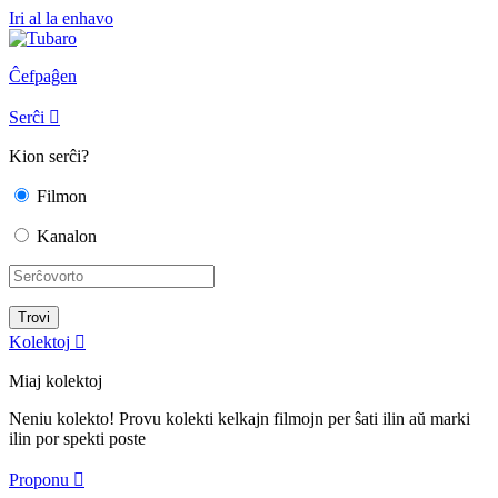
Iri al la enhavo
Ĉefpaĝen
Serĉi

Kion serĉi?
Filmon
Kanalon
Kolektoj

Miaj kolektoj
Neniu kolekto! Provu kolekti kelkajn filmojn per ŝati ilin aŭ marki
ilin por spekti poste
Proponu
