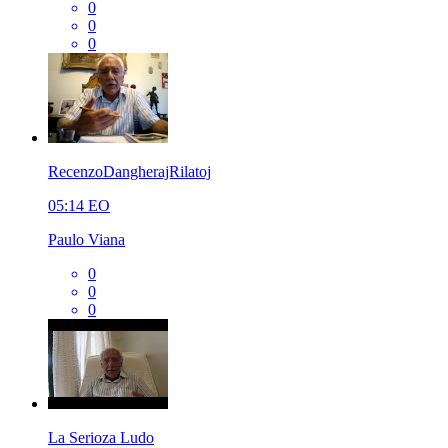
0
0
0
RecenzoDangherajRilatoj
05:14
EO
Paulo Viana
0
0
0
La Serioza Ludo