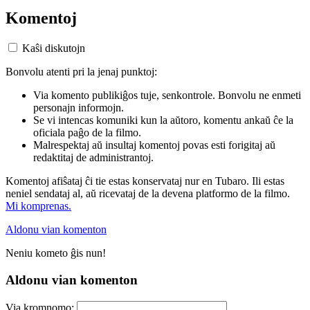
Komentoj
Kaŝi diskutojn
Bonvolu atenti pri la jenaj punktoj:
Via komento publikiĝos tuje, senkontrole. Bonvolu ne enmeti
personajn informojn.
Se vi intencas komuniki kun la aŭtoro, komentu ankaŭ ĉe la
oficiala paĝo de la filmo.
Malrespektaj aŭ insultaj komentoj povas esti forigitaj aŭ
redaktitaj de administrantoj.
Komentoj afiŝataj ĉi tie estas konservataj nur en Tubaro. Ili estas
neniel sendataj al, aŭ ricevataj de la devena platformo de la filmo.
Mi komprenas.
Aldonu vian komenton
Neniu kometo ĝis nun!
Aldonu vian komenton
Via kromnomo: