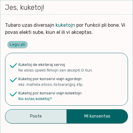
Iri




elektu
Jes, kuketoj!
Serĉi
Kolektoj
Proponu
Viaj
al
Filmo
tiun,
agord
la
kiu
enhavo
Tubaro uzas diversajn
kuketojn
por funkcii pli bone. Vi
Filozofio
plej
povas elekti sube, kiun el ili vi akceptas.
gravas
Kulturo k Historio
laŭ
Legu pli
vi.
Ĉefpaĝen
Lernado k Edukado
u
Ne
Kuketoj de eksteraj servoj
La
Lingvoj
Ne eblas spekti filmojn sen akcepti ĉi tiun.
ĉefa
✨ Rigardu
Aperu.net
por vidi liston
zorgu
Kuketoj por konservi viajn agordojn
de plej popularaj filmoj!
lingvo
Ludoj
ekz. malhela etoso, listoaranĝoj, ktp.
×
uzita
Kuketoj por konservi viajn kolektojn
en
Manĝoj k Kuirado
Kio estas kolektoj?
la
filmo:
Muziko
Duolingo #570 Esperanto –
Naturo k Medio
Filtru