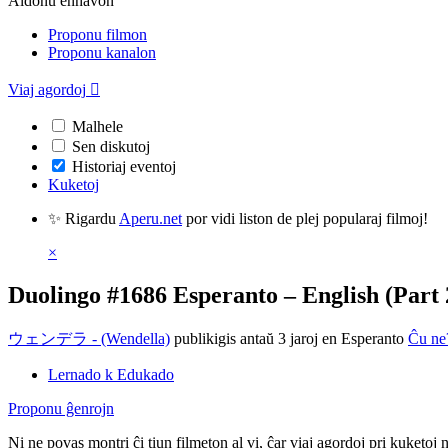
Aldonu enhavon
Proponu filmon
Proponu kanalon
Viaj agordoj

Malhele
Sen diskutoj
Historiaj eventoj
Kuketoj
✨ Rigardu
Aperu.net
por vidi liston de plej popularaj filmoj!
×
Duolingo #1686 Esperanto – English (Part 
ウェンデラ - (Wendella)
publikigis antaŭ 3 jaroj
en Esperanto
Ĉu ne
Lernado k Edukado
Proponu ĝenrojn
Ni ne povas montri ĉi tiun filmeton al vi, ĉar viaj agordoj pri kuketoj 