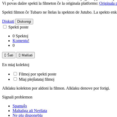
Vi povas daŭre spekti la filmeton ĉe la originala platformo:
Originala 
Spekti filmon ĉe Tubaro ne ŝtelas la spekton de Jutubo. La spekto e
Diskuti
Diskonigi
Spekti poste
0 Spektoj
Komentu!
0

Ŝati

Malŝati
En miaj kolektoj
Filmoj por spekti poste
Miaj plejŝatataj filmoj
Alklaku kolekton por aldoni la filmon. Alklaku denove por forigi.
Signali problemon
Spamaĵo
Maltaŭga aŭ Nerilata
Ne plu disponebla