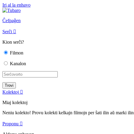
Iri al la enhavo
Ĉefpaĝen
Serĉi

Kion serĉi?
Filmon
Kanalon
Kolektoj

Miaj kolektoj
Neniu kolekto! Provu kolekti kelkajn filmojn per ŝati ilin aŭ marki ilin
Proponu
