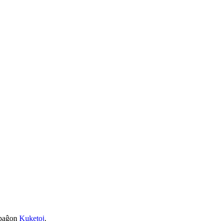
a paĝon
Kuketoj
.