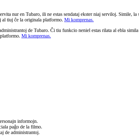
ita nur en Tubaro, ili ne estas sendataj ekster niaj serviloj. Simile, la st
 al tiuj ĉe la originala platformo.
Mi komprenas.
a administrantoj de Tubaro. Ĉi tiu funkcio neniel estas rilata al ebla simil
u platformo.
Mi komprenas.
ersonajn informojn.
iala paĝo de la filmo.
taj de administrantoj.