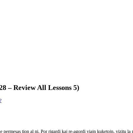
28 – Review All Lessons 5)
?
ne permesas tion al ni. Por rigardi kaj re-agordi viajn kuketojn, vizitu l