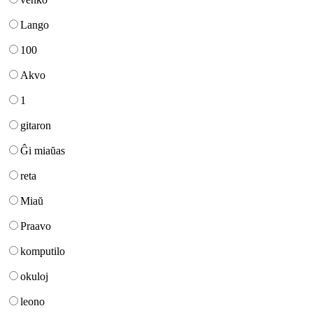
Lango
100
Akvo
1
gitaron
Ĝi miaŭas
reta
Miaŭ
Praavo
komputilo
okuloj
leono