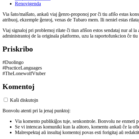
Renovigenda
Via ŝato/malŝato, ankaŭ viaj ĝenro-proponoj por ĉi tiu afiŝo estas konserv
atribuoj, ekzemple ĝenroj, venas de Tubaro mem. Ili neniel estas rilataj
Viaj signaloj pri problemoj rilate ĉi tiun afiŝon estos sendataj nur al l
administrantoj de la originala platformo, uzu la raportofunkcion ĉe ti
Priskribo
#Duolingo
#PracticeLanguages
#TheLonewolfVtuber
Komentoj
Kaŝi diskutojn
Bonvolu atenti pri la jenaj punktoj:
Via komento publikiĝos tuje, senkontrole. Bonvolu ne enmeti p
Se vi intencas komuniki kun la aŭtoro, komentu ankaŭ ĉe la ofic
Malrespektaj aŭ insultaj komentoj povas esti forigitaj aŭ redakti