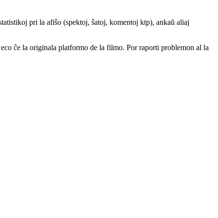
atistikoj pri la afiŝo (spektoj, ŝatoj, komentoj ktp), ankaŭ aliaj
a eco ĉe la originala platformo de la filmo. Por raporti problemon al la