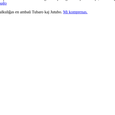
paĝo
nkalkuliĝas en ambaŭ Tubaro kaj Jutubo.
Mi komprenas.