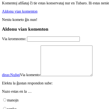
Komentoj afiŝataj ĉi tie estas konservataj nur en Tubaro. Ili estas neni
Aldonu vian komenton
Neniu kometo ĝis nun!
Aldonu vian komenton
Via kromnomo:
diras:
Nuligi
Via komento:
Elektu la ĝustan respondon sube:
Nazo estas en la …
manojn
venko