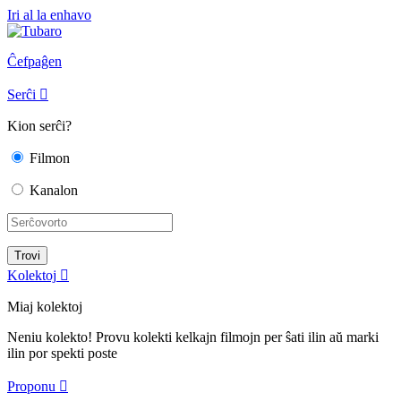
Iri al la enhavo
Ĉefpaĝen
Serĉi

Kion serĉi?
Filmon
Kanalon
Kolektoj

Miaj kolektoj
Neniu kolekto! Provu kolekti kelkajn filmojn per ŝati ilin aŭ marki
ilin por spekti poste
Proponu
