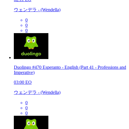
ウェンデラ - (Wendella)
0
0
0
Duolingo #470 Esperanto - English (Part 41 - Professions and
Imperative)
03:00
EO
ウェンデラ - (Wendella)
0
0
0