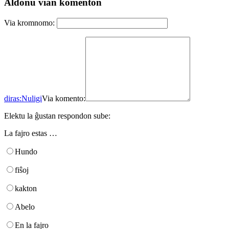
Aldonu vian komenton
Via kromnomo:
diras:
Nuligi
Via komento:
Elektu la ĝustan respondon sube:
La fajro estas …
Hundo
fiŝoj
kakton
Abelo
En la fajro