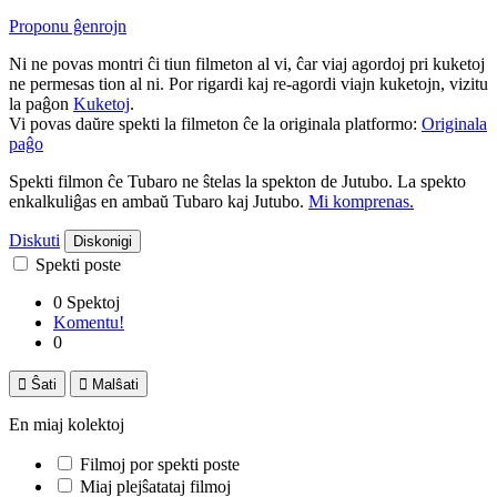
Proponu ĝenrojn
Ni ne povas montri ĉi tiun filmeton al vi, ĉar viaj agordoj pri kuketoj
ne permesas tion al ni. Por rigardi kaj re-agordi viajn kuketojn, vizitu
la paĝon
Kuketoj
.
Vi povas daŭre spekti la filmeton ĉe la originala platformo:
Originala
paĝo
Spekti filmon ĉe Tubaro ne ŝtelas la spekton de Jutubo. La spekto
enkalkuliĝas en ambaŭ Tubaro kaj Jutubo.
Mi komprenas.
Diskuti
Diskonigi
Spekti poste
0 Spektoj
Komentu!
0

Ŝati

Malŝati
En miaj kolektoj
Filmoj por spekti poste
Miaj plejŝatataj filmoj