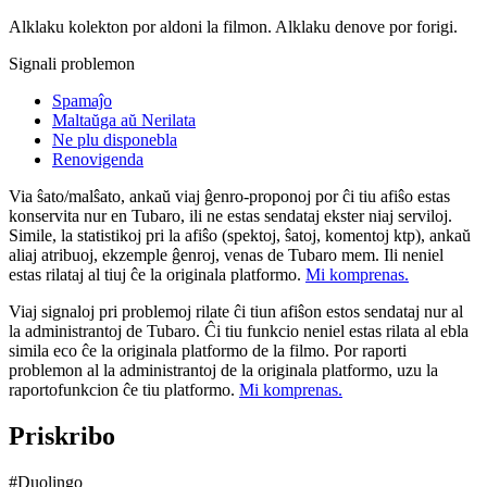
Alklaku kolekton por aldoni la filmon. Alklaku denove por forigi.
Signali problemon
Spamaĵo
Maltaŭga aŭ Nerilata
Ne plu disponebla
Renovigenda
Via ŝato/malŝato, ankaŭ viaj ĝenro-proponoj por ĉi tiu afiŝo estas
konservita nur en Tubaro, ili ne estas sendataj ekster niaj serviloj.
Simile, la statistikoj pri la afiŝo (spektoj, ŝatoj, komentoj ktp), ankaŭ
aliaj atribuoj, ekzemple ĝenroj, venas de Tubaro mem. Ili neniel
estas rilataj al tiuj ĉe la originala platformo.
Mi komprenas.
Viaj signaloj pri problemoj rilate ĉi tiun afiŝon estos sendataj nur al
la administrantoj de Tubaro. Ĉi tiu funkcio neniel estas rilata al ebla
simila eco ĉe la originala platformo de la filmo. Por raporti
problemon al la administrantoj de la originala platformo, uzu la
raportofunkcion ĉe tiu platformo.
Mi komprenas.
Priskribo
#Duolingo