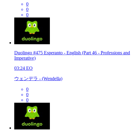
0
0
0
Duolingo #475 Esperanto - English (Part 46 - Professions and
Imperative)
03:24
EO
ウェンデラ - (Wendella)
0
0
0