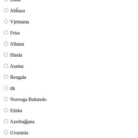
Abĥaza
Vjetnama
Frisa
Albana
Hinda
Asama
Bengala
dk
Norvega Bukmolo
Eŭska
Azerbajĝana
Gvarania