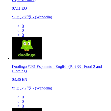
07:11
EO
ウェンデラ - (Wendella)
0
0
0
Duolingo #231 Esperanto - English (Part 33 - Food 2 and
Clothing)
03:36
EN
ウェンデラ - (Wendella)
0
0
0