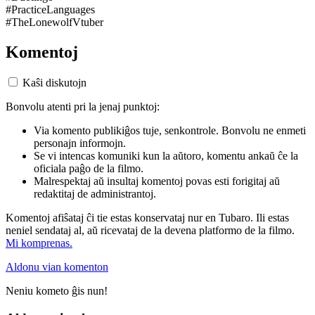
#PracticeLanguages
#TheLonewolfVtuber
Komentoj
Kaŝi diskutojn
Bonvolu atenti pri la jenaj punktoj:
Via komento publikiĝos tuje, senkontrole. Bonvolu ne enmeti
personajn informojn.
Se vi intencas komuniki kun la aŭtoro, komentu ankaŭ ĉe la
oficiala paĝo de la filmo.
Malrespektaj aŭ insultaj komentoj povas esti forigitaj aŭ
redaktitaj de administrantoj.
Komentoj afiŝataj ĉi tie estas konservataj nur en Tubaro. Ili estas
neniel sendataj al, aŭ ricevataj de la devena platformo de la filmo.
Mi komprenas.
Aldonu vian komenton
Neniu kometo ĝis nun!