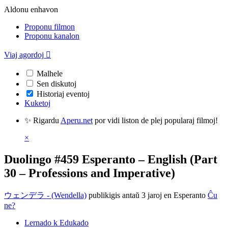
Aldonu enhavon
Proponu filmon
Proponu kanalon
Viaj agordoj

Malhele
Sen diskutoj
Historiaj eventoj
Kuketoj
✨ Rigardu
Aperu.net
por vidi liston de plej popularaj filmoj!
×
Duolingo #459 Esperanto – English (Part
30 – Professions and Imperative)
ウェンデラ - (Wendella)
publikigis antaŭ 3 jaroj
en Esperanto
Ĉu
ne?
Lernado k Edukado