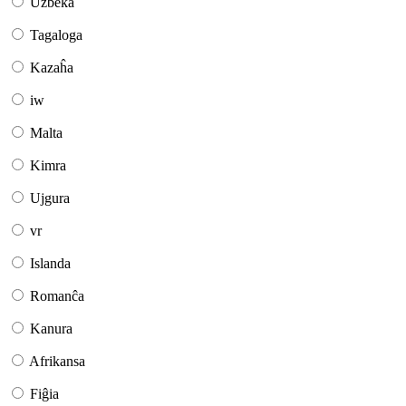
Uzbeka
Tagaloga
Kazaĥa
iw
Malta
Kimra
Ujgura
vr
Islanda
Romanĉa
Kanura
Afrikansa
Fiĝia