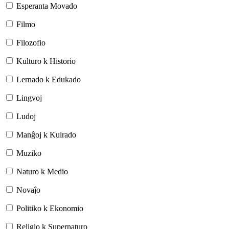
Esperanta Movado
Filmo
Filozofio
Kulturo k Historio
Lernado k Edukado
Lingvoj
Ludoj
Manĝoj k Kuirado
Muziko
Naturo k Medio
Novaĵo
Politiko k Ekonomio
Religio k Supernaturo