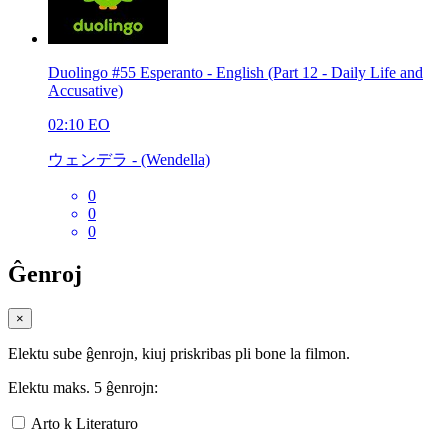
Duolingo #55 Esperanto - English (Part 12 - Daily Life and
Accusative)
02:10
EO
ウェンデラ - (Wendella)
0
0
0
Ĝenroj
×
Elektu sube ĝenrojn, kiuj priskribas pli bone la filmon.
Elektu maks. 5 ĝenrojn:
Arto k Literaturo