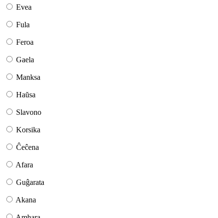
Evea
Fula
Feroa
Gaela
Manksa
Haŭsa
Slavono
Korsika
Ĉeĉena
Afara
Guĝarata
Akana
Amhara