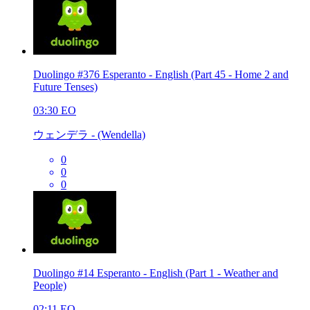
Duolingo #376 Esperanto - English (Part 45 - Home 2 and
Future Tenses)
03:30
EO
ウェンデラ - (Wendella)
0
0
0
Duolingo #14 Esperanto - English (Part 1 - Weather and
People)
02:11
EO