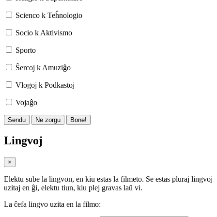
Scienco k Teĥnologio
Socio k Aktivismo
Sporto
Ŝercoj k Amuziĝo
Vlogoj k Podkastoj
Vojaĝo
Sendu
Ne zorgu
Bone!
Lingvoj
×
Elektu sube la lingvon, en kiu estas la filmeto. Se estas pluraj lingvoj
uzitaj en ĝi, elektu tiun, kiu plej gravas laŭ vi.
La ĉefa lingvo uzita en la filmo: