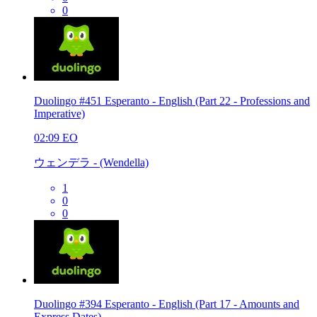
0
Duolingo #451 Esperanto - English (Part 22 - Professions and
Imperative)
02:09
EO
ウェンデラ - (Wendella)
1
0
0
Duolingo #394 Esperanto - English (Part 17 - Amounts and
Express Dates)