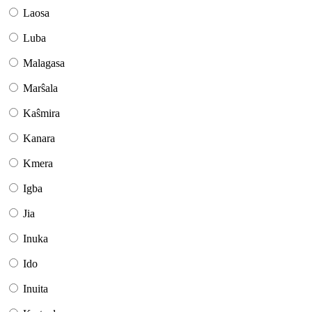
Laosa
Luba
Malagasa
Marŝala
Kaŝmira
Kanara
Kmera
Igba
Jia
Inuka
Ido
Inuita