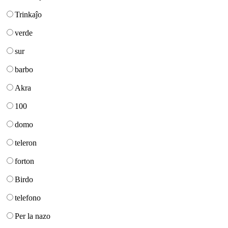
Trinkaĵo
verde
sur
barbo
Akra
100
domo
teleron
forton
Birdo
telefono
Per la nazo